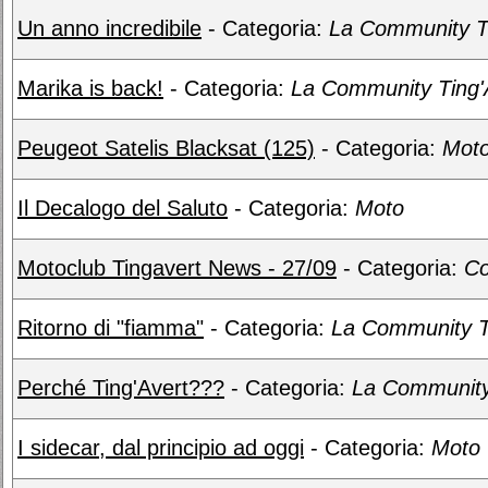
Un anno incredibile
- Categoria:
La Community T
Marika is back!
- Categoria:
La Community Ting'
Peugeot Satelis Blacksat (125)
- Categoria:
Mot
Il Decalogo del Saluto
- Categoria:
Moto
Motoclub Tingavert News - 27/09
- Categoria:
Co
Ritorno di "fiamma"
- Categoria:
La Community T
Perché Ting'Avert???
- Categoria:
La Community
I sidecar, dal principio ad oggi
- Categoria:
Moto