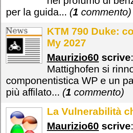
nel profumo di benz
per la guida...
(
1
commento)
KTM 790 Duke: com
My 2027
Maurizio60
scrive
Mattighofen si rinno
componentistica WP e un pa
più affilato...
(
1
commento)
La Vulnerabilità c
Maurizio60
scrive