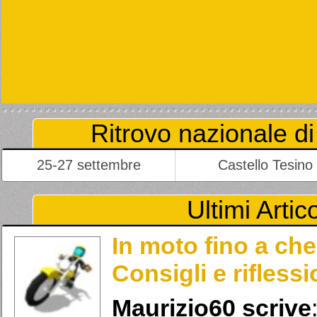
Ritrovo nazionale di
25-27 settembre
Castello Tesino
Ultimi Artico
In moto fino a ch
Consigli e rifless
Maurizio60
scrive