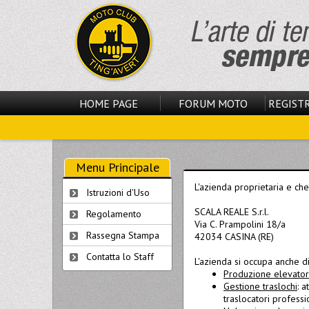
HOME PAGE
FORUM MOTO
REGISTR
Menu Principale
L'azienda proprietaria e che 
Istruzioni d'Uso
SCALA REALE S.r.l.
Regolamento
Via C. Prampolini 18/a
Rassegna Stampa
42034 CASINA (RE)
Contatta lo Staff
L'azienda si occupa anche di
Produzione elevatori
Gestione traslochi
: a
traslocatori professio