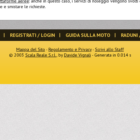
attaforme aeree
: anche in questo caso, i servizi di noleggio vengono svolti da
 e smistare le richieste.
REGISTRATI / LOGIN
GUIDA SULLA MOTO
RADUNI 
Mappa del Sito
-
Regolamento e Privacy
-
Scrivi allo Staff
© 2003
Scala Reale S.r.l.
, by
Davide Vignali
- Generata in 0.014 s