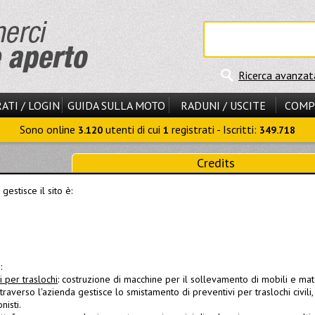
Ricerca avanzat
ATI / LOGIN
GUIDA SULLA MOTO
RADUNI / USCITE
COMP
Sono online
utenti di cui
registrati - Iscritti:
3.120
1
349.718
Credits
gestisce il sito è:
:
 per traslochi
: costruzione di macchine per il sollevamento di mobili e mate
ttraverso l'azienda gestisce lo smistamento di preventivi per traslochi civili, s
nisti.