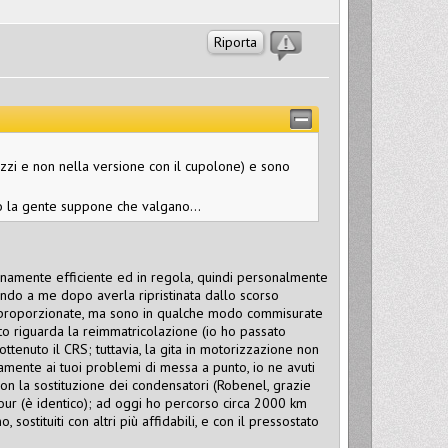
Riporta
uzzi e non nella versione con il cupolone) e sono
 la gente suppone che valgano...
ienamente efficiente ed in regola, quindi personalmente
ndo a me dopo averla ripristinata dallo scorso
e sproporzionate, ma sono in qualche modo commisurate
anto riguarda la reimmatricolazione (io ho passato
ottenuto il CRS; tuttavia, la gita in motorizzazione non
vamente ai tuoi problemi di messa a punto, io ne avuti
 con la sostituzione dei condensatori (Robenel, grazie
our (è identico); ad oggi ho percorso circa 2000 km
 sostituiti con altri più affidabili, e con il pressostato