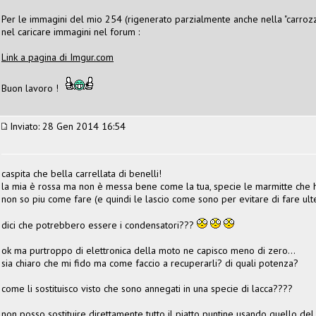
Per le immagini del mio 254 (rigenerato parzialmente anche nella "carrozze
nel caricare immagini nel forum :
Link a pagina di Imgur.com
Buon lavoro !
Inviato: 28 Gen 2014 16:54
caspita che bella carrellata di benelli!
la mia è rossa ma non è messa bene come la tua, specie le marmitte che h
non so piu come fare (e quindi le lascio come sono per evitare di fare ulte
dici che potrebbero essere i condensatori???
ok ma purtroppo di elettronica della moto ne capisco meno di zero...
sia chiaro che mi fido ma come faccio a recuperarli? di quali potenza?
come li sostituisco visto che sono annegati in una specie di lacca????
non posso sostituire direttamente tutto il piatto puntine usando quello d