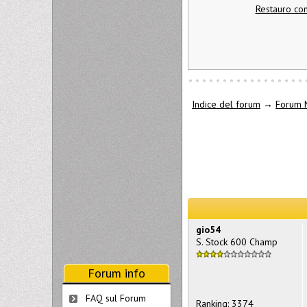
Restauro co
Indice del forum
→
Forum 
gio54
S. Stock 600 Champ
Forum info
FAQ sul Forum
Ranking: 3374