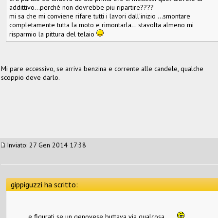
addittivo...perchè non dovrebbe piu ripartire????
mi sa che mi conviene rifare tutti i lavori dall'inizio ...smontare
completamente tutta la moto e rimontarla... stavolta almeno mi
risparmio la pittura del telaio
Mi pare eccessivo, se arriva benzina e corrente alle candele, qualche
scoppio deve darlo.
Inviato: 27 Gen 2014 17:38
gippiguzzi ha scritto:
..........e figurati se un genovese buttava via qualcosa......