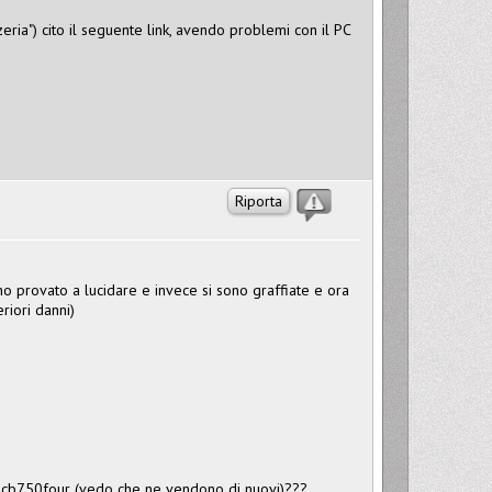
ria") cito il seguente link, avendo problemi con il PC
Riporta
o provato a lucidare e invece si sono graffiate e ora
riori danni)
el cb750four (vedo che ne vendono di nuovi)???