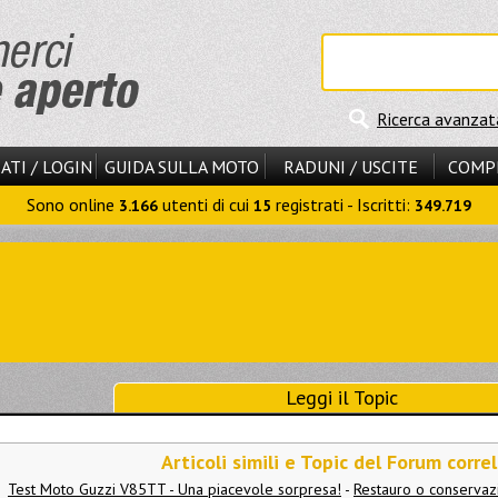
Ricerca avanzat
ATI / LOGIN
GUIDA SULLA MOTO
RADUNI / USCITE
COMP
Sono online
utenti di cui
registrati - Iscritti:
3.166
15
349.719
Leggi il Topic
Articoli simili e Topic del Forum correl
Test Moto Guzzi V85TT - Una piacevole sorpresa!
-
Restauro o conservaz