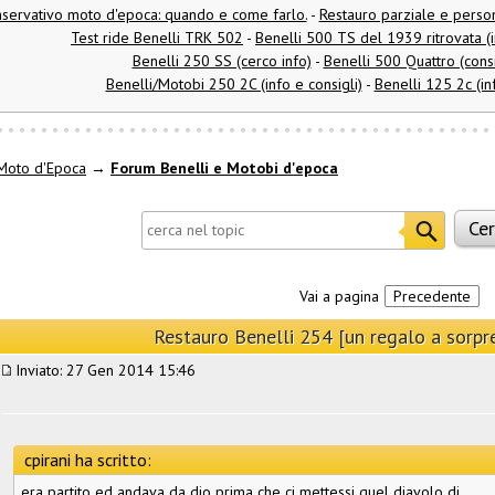
nservativo moto d'epoca: quando e come farlo.
-
Restauro parziale e pers
Test ride Benelli TRK 502
-
Benelli 500 TS del 1939 ritrovata (i
Benelli 250 SS (cerco info)
-
Benelli 500 Quattro (consi
Benelli/Motobi 250 2C (info e consigli)
-
Benelli 125 2c (in
Moto d'Epoca
→
Forum Benelli e Motobi d'epoca
Vai a pagina
Precedente
Restauro Benelli 254 [un regalo a sorpr
Inviato: 27 Gen 2014 15:46
cpirani ha scritto:
era partito ed andava da dio prima che ci mettessi quel diavolo di