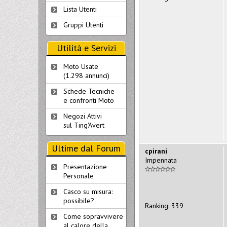
Lista Utenti
Gruppi Utenti
Utilità e Servizi
Moto Usate
(1.298 annunci)
Schede Tecniche
e confronti Moto
Negozi Attivi
sul Ting'Avert
Ultime dal Forum
cpirani
Impennata
Presentazione
Personale
Casco su misura:
possibile?
Ranking: 339
Come sopravvivere
al calore della