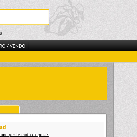
a
RO / VENDO
ati
ione per le moto d'epoca?