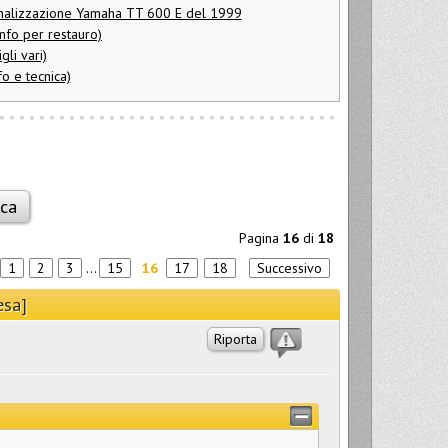
onalizzazione Yamaha TT 600 E del 1999
nfo per restauro)
gli vari)
fo e tecnica)
Pagina
16
di
18
1
2
3
...
15
16
17
18
Successivo
esa]
Riporta