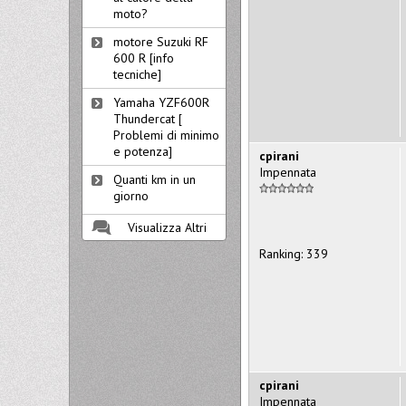
moto?
motore Suzuki RF
600 R [info
tecniche]
Yamaha YZF600R
Thundercat [
Problemi di minimo
e potenza]
cpirani
Impennata
Quanti km in un
giorno
Visualizza Altri
Ranking: 339
cpirani
Impennata