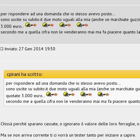
per rispondere ad una domanda che io stesso avevo posto...
sono uscite su subito.it due moto uguali alla mia (anche se marchiate guzz
3.000 euro..
secondo me a quella cifra non le venderanno mai ma fa piacere quanto l
Inviato: 27 Gen 2014 19:30
cpirani ha scritto:
per rispondere ad una domanda che io stesso avevo posto...
sono uscite su subito.it due moto uguali alla mia (anche se marchiate g
quotate 3.000 euro..
secondo me a quella cifra non le venderanno mai ma fa piacere quanto
Chissà perchè sparano cassate, o ignorano il valore delle loro ferraglie, 
Ma se non arriva corrente ti ci vorrà un tester tanto per iniziare a capire.