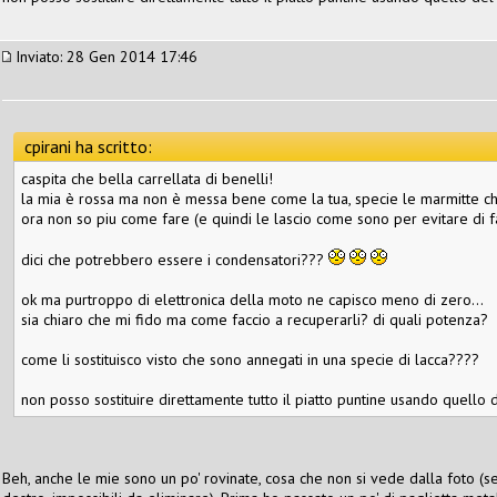
Inviato: 28 Gen 2014 17:46
cpirani ha scritto:
caspita che bella carrellata di benelli!
la mia è rossa ma non è messa bene come la tua, specie le marmitte che
ora non so piu come fare (e quindi le lascio come sono per evitare di fa
dici che potrebbero essere i condensatori???
ok ma purtroppo di elettronica della moto ne capisco meno di zero...
sia chiaro che mi fido ma come faccio a recuperarli? di quali potenza?
come li sostituisco visto che sono annegati in una specie di lacca????
non posso sostituire direttamente tutto il piatto puntine usando quell
Beh, anche le mie sono un po' rovinate, cosa che non si vede dalla foto (s