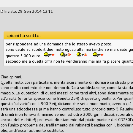
Inviato: 28 Gen 2014 12:11
cpirani ha scritto:
per rispondere ad una domanda che io stesso avevo posto...
sono uscite su subito.it due moto uguali alla mia (anche se marchiate g
quotate 3.000 euro..
secondo me a quella cifra non le venderanno mai ma fa piacere quanto
Ciao cpirani.
Quella moto, così particolare, merita sicuramente di ritornare su strada p
sono molto contento che non demordi. Darà soddisfazione, come la sta da
maggio. Le quotazioni di questi mezzi, come tanti altri, sono sicurament
all'unicità (e rarità, specie come Benelli 254) di questo gioiellino. Per qu
questo "calvario" con il 900 Sei), diciamo che sei a buon punto, avendo già 
sarà una sciocchezza (a me hanno controllato tutto, proprio tutto !). Relati
di simili (non teneva il minimo se non ad oltre 2000 giri indicati), superati
ancora delle dritte!) prelevati direttamente dal piatto puntine del CB750F
con l'unico problema del trafilamento dai rubinetti benzina con il bicchierino,
olio, anch'esso facilmente sostituito.