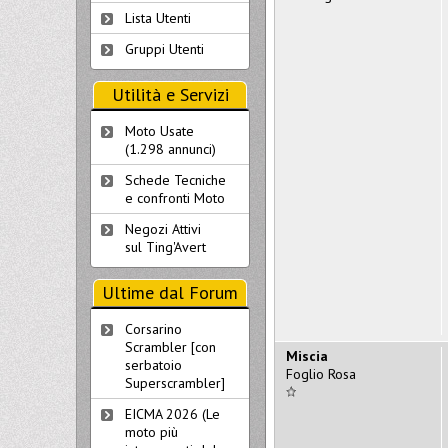
Lista Utenti
Gruppi Utenti
Utilità e Servizi
Moto Usate
(1.298 annunci)
Schede Tecniche
e confronti Moto
Negozi Attivi
sul Ting'Avert
Ultime dal Forum
Corsarino
Scrambler [con
Miscia
serbatoio
Foglio Rosa
Superscrambler]
EICMA 2026 (Le
moto più