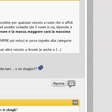
sibile per qualsiasi veicolo a ruote che si affidi
ad assetto costante (da 3 ruote in su), dipende, a
nore è la massa, maggiore sarà la massima
PRE più veloci in curva rispetto alle categorie
si altro veicolo a 4ruote (e anche a 2...)
ei kart.... o mi sbaglio??
Riporta
on
ti sbagli
?