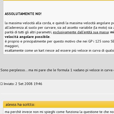
ASSOLUTAMENTE NO!
la massima velocità alla corda, e quindi la massima velocità angolare pos
all'aderenza al suolo per curvare, sia ad assetto variabile (la moto) sia 
parità di tutti gli altri parametri,
esclusivamente dall'entità sua massa
:
mi
velocità angolare possibile
.
è proprio e principalmente per questo motivo che nei GP i 125 sono SEM
maggiori,
esattamente come un kart riesce ad essere più veloce in curva di qualsia
Sono perplesso... ma mi pare che le formula 1 vadano pi veloce in curva d
Inviato: 2 Set 2008 19:46
alexss ha scritto:
ma perchè invece non mi spieghi come funziona la questione te che n