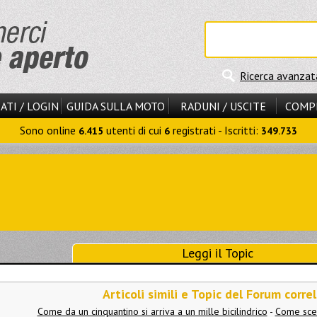
Ricerca avanzat
ATI / LOGIN
GUIDA SULLA MOTO
RADUNI / USCITE
COMP
Sono online
utenti di cui
registrati - Iscritti:
6.415
6
349.733
Leggi il Topic
Articoli simili e Topic del Forum correl
Come da un cinquantino si arriva a un mille bicilindrico
-
Come sceg