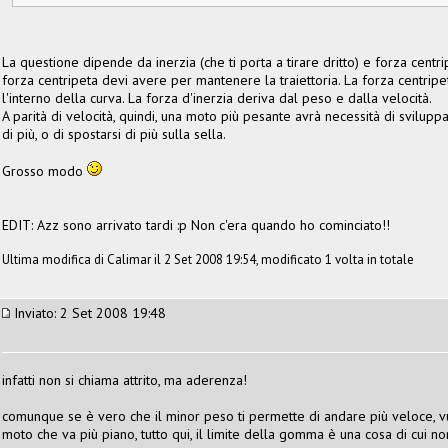
La questione dipende da inerzia (che ti porta a tirare dritto) e forza centripe
forza centripeta devi avere per mantenere la traiettoria. La forza centri
l'interno della curva. La forza d'inerzia deriva dal peso e dalla velocità.
A parità di velocità, quindi, una moto più pesante avrà necessità di svilup
di più, o di spostarsi di più sulla sella.
Grosso modo
EDIT: Azz sono arrivato tardi :p Non c'era quando ho cominciato!!
Ultima modifica di Calimar il 2 Set 2008 19:54, modificato 1 volta in totale
Inviato: 2 Set 2008 19:48
infatti non si chiama attrito, ma aderenza!
comunque se è vero che il minor peso ti permette di andare più veloce, vu
moto che va più piano, tutto qui, il limite della gomma è una cosa di cui 