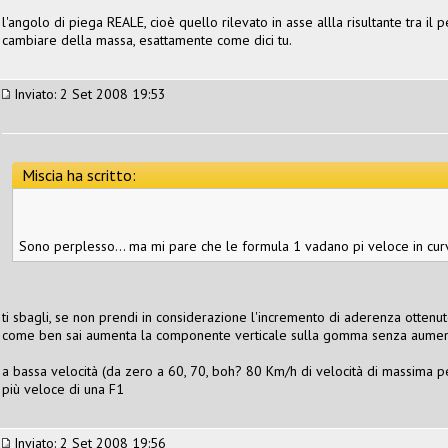
l'angolo di piega REALE, cioè quello rilevato in asse allla risultante tra i
cambiare della massa, esattamente come dici tu.
Inviato: 2 Set 2008 19:53
Miscia ha scritto:
Sono perplesso... ma mi pare che le formula 1 vadano pi veloce in curv
ti sbagli, se non prendi in considerazione l'incremento di aderenza ottenuto
come ben sai aumenta la componente verticale sulla gomma senza aumenta
a bassa velocità (da zero a 60, 70, boh? 80 Km/h di velocità di massima pe
più veloce di una F1
Inviato: 2 Set 2008 19:56