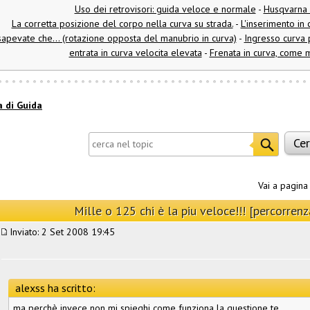
Uso dei retrovisori: guida veloce e normale
-
Husqvarna
La corretta posizione del corpo nella curva su strada.
-
L'inserimento in 
sapevate che... (rotazione opposta del manubrio in curva)
-
Ingresso curva p
entrata in curva velocita elevata
-
Frenata in curva, come m
a di Guida
Vai a pagin
Mille o 125 chi è la piu veloce!!! [percorrenz
Inviato: 2 Set 2008 19:45
alexss ha scritto:
ma perchè invece non mi spieghi come funziona la questione te