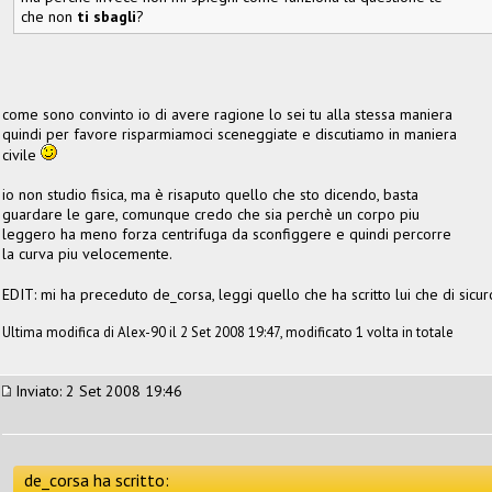
che non
ti sbagli
?
come sono convinto io di avere ragione lo sei tu alla stessa maniera
quindi per favore risparmiamoci sceneggiate e discutiamo in maniera
civile
io non studio fisica, ma è risaputo quello che sto dicendo, basta
guardare le gare, comunque credo che sia perchè un corpo piu
leggero ha meno forza centrifuga da sconfiggere e quindi percorre
la curva piu velocemente.
EDIT: mi ha preceduto de_corsa, leggi quello che ha scritto lui che di sicur
Ultima modifica di Alex-90 il 2 Set 2008 19:47, modificato 1 volta in totale
Inviato: 2 Set 2008 19:46
de_corsa ha scritto: