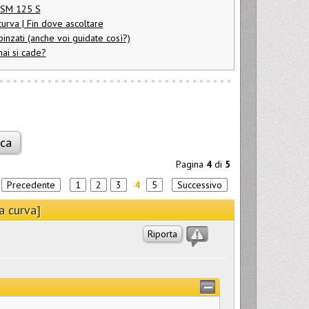
 SM 125 S
curva | Fin dove ascoltare
inzati (anche voi guidate così?)
ai si cade?
Pagina
4
di
5
a
Precedente
1
2
3
4
5
Successivo
a curva]
Riporta