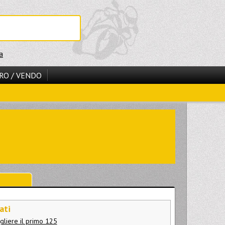
a
RO / VENDO
ati
liere il primo 125