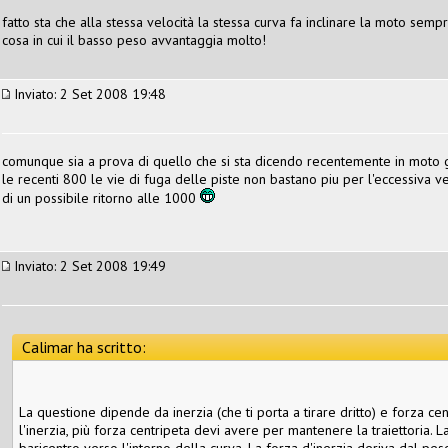
fatto sta che alla stessa velocità la stessa curva fa inclinare la moto sem
cosa in cui il basso peso avvantaggia molto!
Inviato: 2 Set 2008 19:48
comunque sia a prova di quello che si sta dicendo recentemente in moto 
le recenti 800 le vie di fuga delle piste non bastano piu per l'eccessiva ve
di un possibile ritorno alle 1000
Inviato: 2 Set 2008 19:49
Calimar ha scritto:
La questione dipende da inerzia (che ti porta a tirare dritto) e forza cent
l'inerzia, più forza centripeta devi avere per mantenere la traiettoria.
baricentro verso l'interno della curva. La forza d'inerzia deriva dal peso