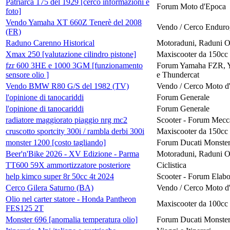
Patriarca 175 del 1929 [cerco informazioni e
Forum Moto d'Epoca
foto]
Vendo Yamaha XT 660Z Tenerè del 2008
Vendo / Cerco Enduro,
(FR)
Raduno Carenno Historical
Motoraduni, Raduni Or
Xmax 250 [valutazione cilindro pistone]
Maxiscooter da 150cc
fzr 600 3HE e 1000 3GM [funzionamento
Forum Yamaha FZR, 
sensore olio ]
e Thundercat
Vendo BMW R80 G/S del 1982 (TV)
Vendo / Cerco Moto d
l'opinione di tanocariddi
Forum Generale
l'opinione di tanocariddi
Forum Generale
radiatore maggiorato piaggio nrg mc2
Scooter - Forum Mecc
cruscotto sportcity 300i / rambla derbi 300i
Maxiscooter da 150cc
monster 1200 [costo tagliando]
Forum Ducati Monste
Beer'n'Bike 2026 - XV Edizione - Parma
Motoraduni, Raduni Or
TT600 59X ammortizzatore posteriore
Ciclistica
help kimco super 8r 50cc 4t 2024
Scooter - Forum Elabo
Cerco Gilera Saturno (BA)
Vendo / Cerco Moto d
Olio nel carter statore - Honda Pantheon
Maxiscooter da 100cc
FES125 2T
Monster 696 [anomalia temperatura olio]
Forum Ducati Monste