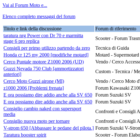
Vai al Forum Moto e...
Elenco completo messaggi del forum
Titolo e link della discussione
Forum di riferimento
taratura nrg Power con Dr 70 e marmitta
Scooter - Forum Trasm
stage 6 pro replica
Consigli per primo utilizzo partendo da zero
Tecnica di Guida
Honda cr 125 my 2000 [modifiche motard]
Motard - Supermotard
Cerco Puntale motore Z1000 2006 (UD)
Vendo / Cerco Accesso
Guzzi Nevada 750 Club [ammortizzatori
Custom - Tecnica / M
anteriori]
Cerco Moto Guzzi airone (MI)
Vendo / Cerco Moto d
z1000 2006 [Problemi frenata]
Forum Kawasaki Z10
E ora possiamo dire addio anche alla SV 650
Forum Suzuki SV
E ora possiamo dire addio anche alla SV 650
Forum Suzuki SV
Consiglio cambio naked con supersport
Confronti e Consigli 
media
Consiglio nuova moto per tornare
Confronti e Consigli 
V-strom 650 [Abbassare le pedane del pilota.]
Forum Suzuki V-Stro
Taratura booster spirit
Scooter - Forum Elabo