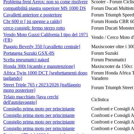
Problema freni Aerox: non so come risolvere
Scooter - Forum Ciclis
compatibilità piastra superiore MS 1000 DS
Forum Ducati Multistr
Cavalletti anteriore e posteriore
Forum Triumph Speed 
Cbr 600 rr [ isi spegne a caldo]
Forum Honda CBR 6
cerco consigli: fermo sterzo rotto
Forum Ducati Monste
Vendo Moto Guzzi California I tipo del 1971
Vendo / Cerco Moto d
(FR)
Piaggio Beverly 350 [cavalletto centrale]
Maxiscooter oltre i 30
Portatarga Suzuki GSX-8S
Forum Suzuki
Scelta pneumatici naked
Forum Pneumatici
Honda 300i [ricambi e manutenzione]
Maxiscooter da 150cc
Africa Twin 1000 DCT [seghettamenti dopo
Forum Honda Africa T
tagliando]
Varadero
Street Triple 765 r 2023/2026 [trafilaggio
Forum Triumph Street 
mono posteriore]
Telaio macchiato [lava cerchi
Ciclistica
dell'autolavaggio]
Consiglio prima moto per principiante
Confronti e Consigli 
Consiglio prima moto per principiante
Confronti e Consigli 
Consiglio prima moto per principiante
Confronti e Consigli 
Consiglio prima moto per principiante
Confronti e Consigli 