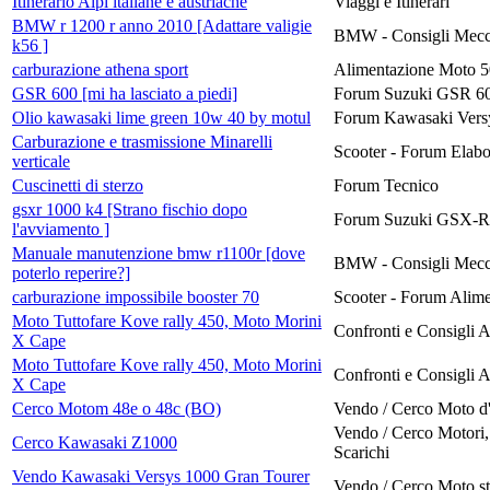
Itinerario Alpi italiane e austriache
Viaggi e Itinerari
BMW r 1200 r anno 2010 [Adattare valigie
BMW - Consigli Mecca
k56 ]
carburazione athena sport
Alimentazione Moto 5
GSR 600 [mi ha lasciato a piedi]
Forum Suzuki GSR 6
Olio kawasaki lime green 10w 40 by motul
Forum Kawasaki Vers
Carburazione e trasmissione Minarelli
Scooter - Forum Elabo
verticale
Cuscinetti di sterzo
Forum Tecnico
gsxr 1000 k4 [Strano fischio dopo
Forum Suzuki GSX-R
l'avviamento ]
Manuale manutenzione bmw r1100r [dove
BMW - Consigli Mecca
poterlo reperire?]
carburazione impossibile booster 70
Scooter - Forum Alim
Moto Tuttofare Kove rally 450, Moto Morini
Confronti e Consigli 
X Cape
Moto Tuttofare Kove rally 450, Moto Morini
Confronti e Consigli 
X Cape
Cerco Motom 48e o 48c (BO)
Vendo / Cerco Moto d
Vendo / Cerco Motori
Cerco Kawasaki Z1000
Scarichi
Vendo Kawasaki Versys 1000 Gran Tourer
Vendo / Cerco Moto st