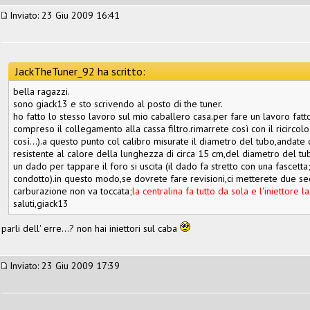
Inviato: 23 Giu 2009 16:41
JackTheTuner_92 ha scritto:
bella ragazzi.
sono giack13 e sto scrivendo al posto di the tuner.
ho fatto lo stesso lavoro sul mio caballero casa.per fare un lavoro fat
compreso il collegamento alla cassa filtro.rimarrete così con il ricircol
così...).a questo punto col calibro misurate il diametro del tubo,anda
resistente al calore della lunghezza di circa 15 cm,del diametro del tu
un dado per tappare il foro si uscita (il dado fa stretto con una fascetta
condotto).in questo modo,se dovrete fare revisioni,ci metterete due sec
carburazione non va toccata;
la centralina fa tutto da sola e l'iniettore 
saluti,giack13
parli dell' erre...? non hai iniettori sul caba
Inviato: 23 Giu 2009 17:39