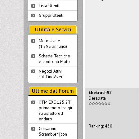
Lista Utenti
Gruppi Utenti
Utilità e Servizi
Moto Usate
(1.298 annunci)
Schede Tecniche
e confronti Moto
Negozi Attivi
sul Ting'Avert
Ultime dal Forum
thetruth92
Derapata
KTM EXC 125 2T:
prima moto tra giri
su asfalto ed
enduro
Ranking: 430
Corsarino
Scrambler [con