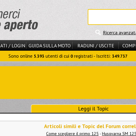
Ricerca avanzat
ATI / LOGIN
GUIDA SULLA MOTO
RADUNI / USCITE
COMP
Sono online
utenti di cui
registrati - Iscritti:
5.393
0
349.737
Leggi il Topic
Articoli simili e Topic del Forum correl
Come scegliere il primo 125
-
Husqvarna SM 125