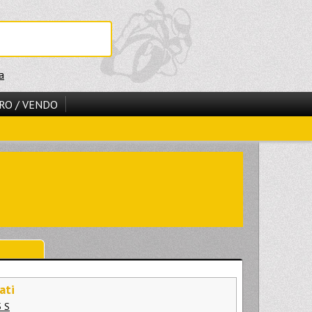
a
RO / VENDO
ati
 S