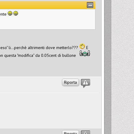
uente
eso" li...perchè altrimenti dove metterlo???
E
n questa "modifica" da 0.05cent di bullone
Riporta
Riporta