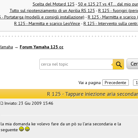
Scelta del Motard 125
-
50 e 125 2T vs 4T... dal mio pun
Tutto sul ripotenziamento di un Aprilia RS 125
-
R 125 - fuorigiri (per
 - Portatarga (modelli e consigli installazione)
-
R 125 - Marmitta e scarico
R 125 - Marmitta e scarico LeoVince
-
R 125 - Intervento sulla centr
Yamaha
→
Forum Yamaha 125 cc
Vai a pagina
Precedente
1
R 125 - Tappare iniezione aria secondar
Inviato: 23 Giu 2009 15:46
la mia domanda ke volevo fare da un pò su l'aria secondaria e la
seguente