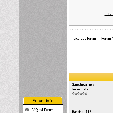
R 125
Indice del forum
→
Forum 
Sanchezcross
Impennata
Forum info
FAQ sul Forum
Ranking: 316