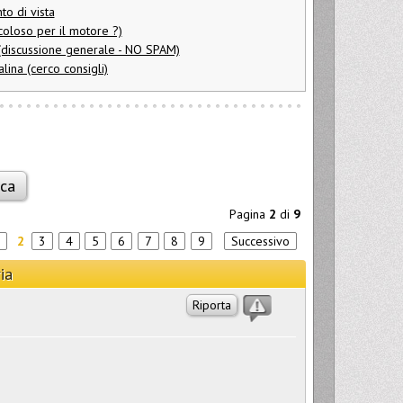
to di vista
icoloso per il motore ?)
 (discussione generale - NO SPAM)
alina (cerco consigli)
Pagina
2
di
9
2
3
4
5
6
7
8
9
Successivo
ia
Riporta