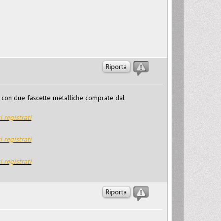
Riporta
o con due fascette metalliche comprate dal
i registrati
i registrati
i registrati
Riporta