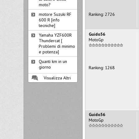
moto?
Ranking: 2726
motore Suzuki RF
600 R [info
tecniche]
Guido56
Yamaha YZF600R
MotoGp
Thundercat [
Problemi di minimo
e potenza]
Quanti km in un
giorno
Ranking: 1268
Visualizza Altri
Guido56
MotoGp