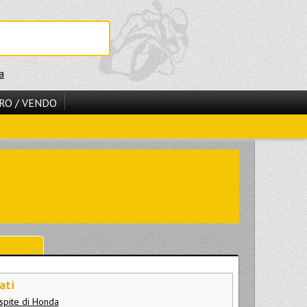
a
RO / VENDO
ati
ospite di Honda