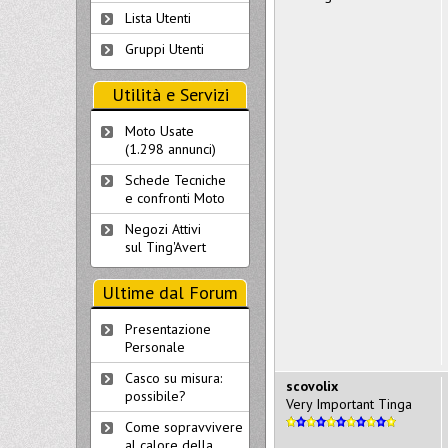
Lista Utenti
Gruppi Utenti
Utilità e Servizi
Moto Usate
(1.298 annunci)
Schede Tecniche
e confronti Moto
Negozi Attivi
sul Ting'Avert
Ultime dal Forum
Presentazione
Personale
Casco su misura:
scovolix
possibile?
Very Important Tinga
Come sopravvivere
al calore della