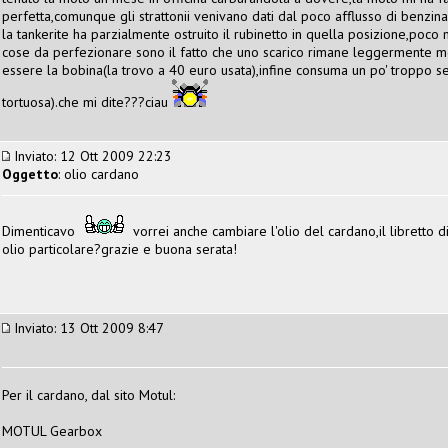
perfetta,comunque gli strattonii venivano dati dal poco afflusso di benzina 
la tankerite ha parzialmente ostruito il rubinetto in quella posizione,poco 
cose da perfezionare sono il fatto che uno scarico rimane leggermente m
essere la bobina(la trovo a 40 euro usata),infine consuma un po' troppo
tortuosa).che mi dite???ciau
Inviato: 12 Ott 2009 22:23
Oggetto
: olio cardano
Dimenticavo
vorrei anche cambiare l'olio del cardano,il libretto 
olio particolare?grazie e buona serata!
Inviato: 13 Ott 2009 8:47
Per il cardano, dal sito Motul:
MOTUL Gearbox