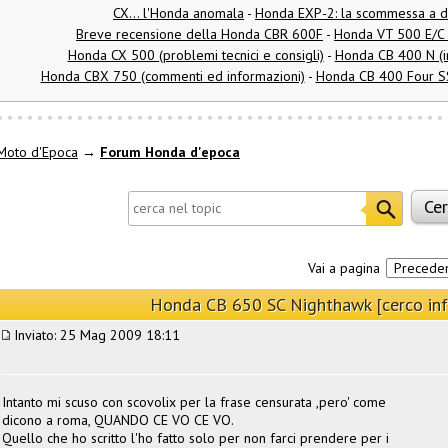
CX... l'Honda anomala
-
Honda EXP-2: la scommessa a d
Breve recensione della Honda CBR 600F
-
Honda VT 500 E/C (
Honda CX 500 (problemi tecnici e consigli)
-
Honda CB 400 N (i
Honda CBX 750 (commenti ed informazioni)
-
Honda CB 400 Four SS 
Moto d'Epoca
→
Forum Honda d'epoca
Vai a pagina
Precede
Honda CB 650 SC Nighthawk [cerco inf
Inviato: 25 Mag 2009 18:11
Intanto mi scuso con scovolix per la frase censurata ,pero' come
dicono a roma, QUANDO CE VO CE VO.
Quello che ho scritto l'ho fatto solo per non farci prendere per i