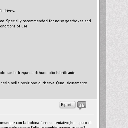
t-drives.
hate. Specially recommended for noisy gearboxes and
onditions of use.
lo cambi frequenti di buon olio lubrificante.
nerlo nella posizione di riserva. Quasi sicuramente
Riporta
comunque con la bobina farei un tentativo,ho saputo di
 tappare!piuttosto l'olio lo cambio quanto spesso?