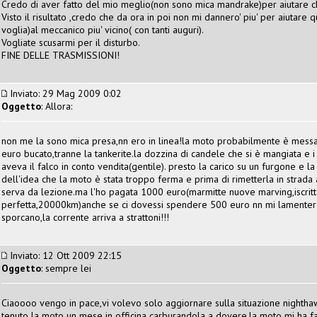
Credo di aver fatto del mio meglio(non sono mica mandrake)per aiutare c
Visto il risultato ,credo che da ora in poi non mi dannero' piu' per aiutare 
voglia)al meccanico piu' vicino( con tanti auguri).
Vogliate scusarmi per il disturbo.
FINE DELLE TRASMISSIONI!
Inviato: 29 Mag 2009 0:02
Oggetto
: Allora:
non me la sono mica presa,nn ero in linea!la moto probabilmente è messa
euro bucato,tranne la tankerite.la dozzina di candele che si è mangiata e i
aveva il falco in conto vendita(gentile). presto la carico su un furgone e 
dell'idea che la moto è stata troppo ferma e prima di rimetterla in strad
serva da lezione.ma l'ho pagata 1000 euro(marmitte nuove marving,iscritt
perfetta,20000km)anche se ci dovessi spendere 500 euro nn mi lamentero'! i
sporcano,la corrente arriva a strattoni!!!
Inviato: 12 Ott 2009 22:15
Oggetto
: sempre lei
Ciaoooo vengo in pace,vi volevo solo aggiornare sulla situazione nighthaw
tenuto la moto un mese in officina carburandola a dovere,la moto mi ha fa