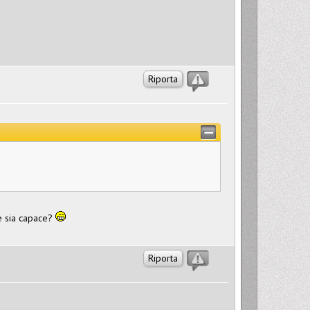
Riporta
e sia capace?
Riporta