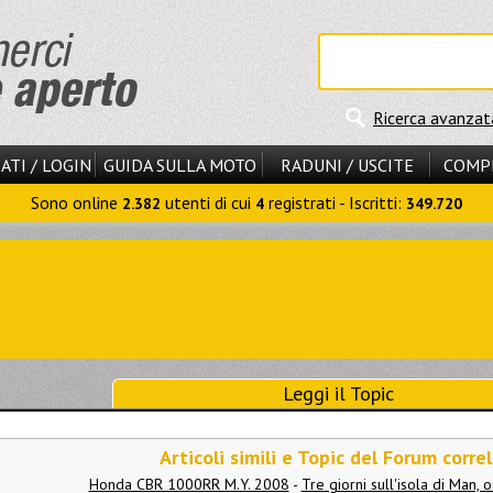
Ricerca avanzat
ATI / LOGIN
GUIDA SULLA MOTO
RADUNI / USCITE
COMP
Sono online
utenti di cui
registrati - Iscritti:
2.382
4
349.720
Leggi il Topic
Articoli simili e Topic del Forum correl
Honda CBR 1000RR M.Y. 2008
-
Tre giorni sull'isola di Man, 