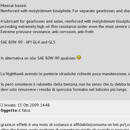
Mineral-based.
Reinforced with molybdenum bisulphide. For separate gearboxes and shaf
A lubricant for gearboxes and axles, reinforced with molybdenum bisulp
providing extremely high oil film resistance under even the most severe c
Extreme pressure resistance, anti-corrosion, anti-froth.
SAE 80W-90 - API GL4 and GL5
In alternativa un olio SAE 80W-90 qualsiasi
La Nighthawk avendo le punterie idrauliche richiede poca manutenzione, so
Io però smonterei il rubinetto della benzina, non ha senso che tu debba te
devi solo rimuovere i residui di sporcizia formatisi nel tubicino più lungo.
Inviato: 13 Ott 2009 14:48
Oggetto
: il falco
grazie,in effetti è una moto di sostanza e affidabile(consuma un bel po'),
altre che hanno avuto probemi di corrente,nn credo gli scarichi si possano