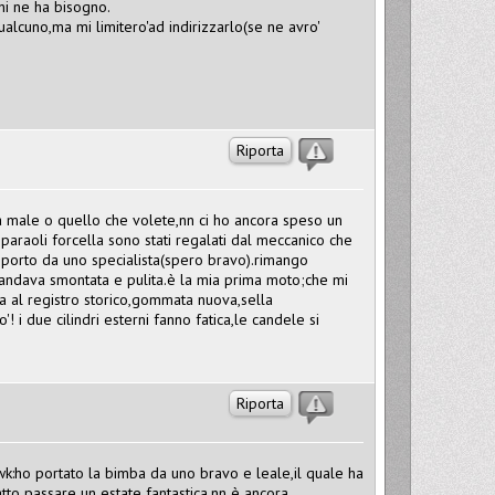
hi ne ha bisogno.
qualcuno,ma mi limitero'ad indirizzarlo(se ne avro'
Riporta
 male o quello che volete,nn ci ho ancora speso un
 paraoli forcella sono stati regalati dal meccanico che
la porto da uno specialista(spero bravo).rimango
a andava smontata e pulita.è la mia prima moto;che mi
a al registro storico,gommata nuova,sella
 due cilindri esterni fanno fatica,le candele si
Riporta
k:ho portato la bimba da uno bravo e leale,il quale ha
tto passare un estate fantastica,nn è ancora