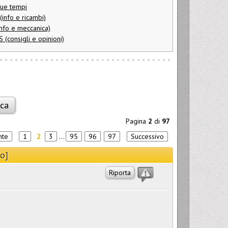
ue tempi
info e ricambi)
nfo e meccanica)
(consigli e opinioni)
Pagina
2
di
97
nte
1
2
3
...
95
96
97
Successivo
o]
Riporta