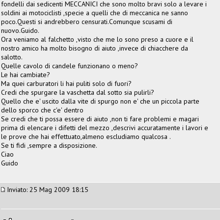
fondelli dai sedicenti MECCANICI che sono molto bravi solo a levare i
soldini ai motociclisti ,specie a quelli che di meccanica ne sanno
poco.Questi si andrebbero censurati.Comunque scusami di
nuovo.Guido.
Ora veniamo al falchetto ,visto che me lo sono preso a cuore e il
nostro amico ha molto bisogno di aiuto ,invece di chiacchere da
salotto.
Quelle cavolo di candele funzionano o meno?
Le hai cambiate?
Ma quei carburatori li hai puliti solo di fuori?
Credi che spurgare la vaschetta dal sotto sia pulirli?
Quello che e' uscito dalla vite di spurgo non e' che un piccola parte
dello sporco che c'e' dentro
Se credi che ti possa essere di aiuto ,non ti fare problemi e magari
prima di elencare i difetti del mezzo ,descrivi accuratamente i lavori e
le prove che hai effettuato,almeno escludiamo qualcosa .
Se ti fidi ,sempre a disposizione.
Ciao
Guido
Inviato: 25 Mag 2009 18:15