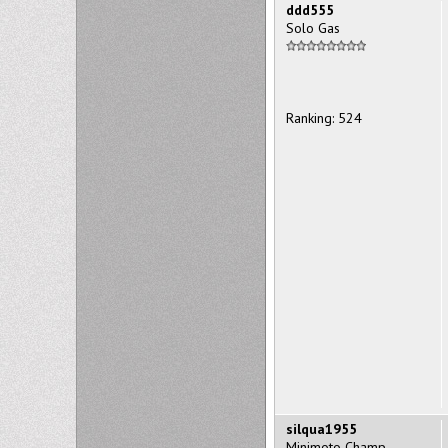
ddd555
Solo Gas
Ranking: 524
silqua1955
Minimoto Champ