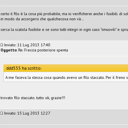
certo il filo è la cosa più probabile, ma io verificherei anche i fusibili. di
in modo da accorgersi che qualchecosa non và...
cerca la scatola fusibile e se sono tutti integri in ogni caso "smuovili" e
Inviato: 11 Lug 2013 17:40
Oggetto
: Re: Freccia posteriore spenta
ddd555 ha scritto:
A me faceva la stessa cosa quando avevo un filo staccato. Per il freno ste
trovato filo staccato. tutto ok, grazie!!!
Inviato: 15 Lug 2013 12:27