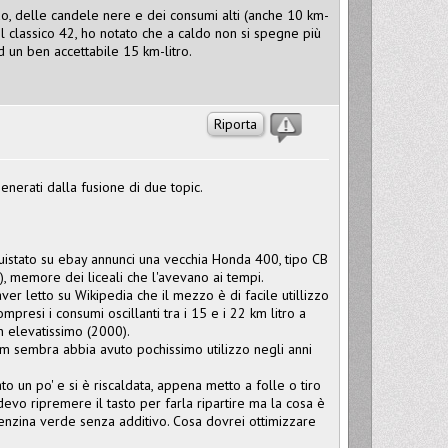
, delle candele nere e dei consumi alti (anche 10 km-
l classico 42, ho notato che a caldo non si spegne più
 un ben accettabile 15 km-litro.
Riporta
enerati dalla fusione di due topic.
istato su ebay annunci una vecchia Honda 400, tipo CB
o), memore dei liceali che l'avevano ai tempi.
er letto su Wikipedia che il mezzo è di facile utillizzo
mpresi i consumi oscillanti tra i 15 e i 22 km litro a
n elevatissimo (2000).
 km sembra abbia avuto pochissimo utilizzo negli anni
 un po' e si è riscaldata, appena metto a folle o tiro
devo ripremere il tasto per farla ripartire ma la cosa è
enzina verde senza additivo. Cosa dovrei ottimizzare