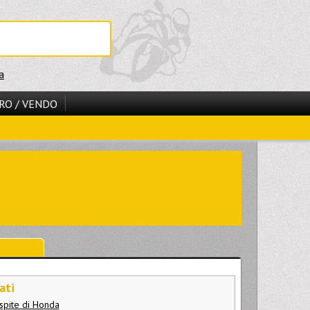
a
RO / VENDO
ati
ospite di Honda