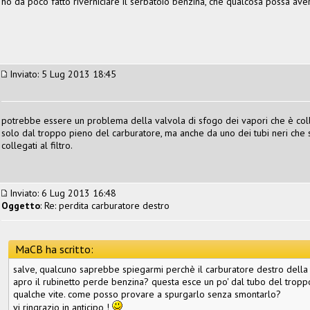
ho da poco fatto riverniciare il serbatoio benzina, che qualcosa possa aver
Inviato: 5 Lug 2013 18:45
potrebbe essere un problema della valvola di sfogo dei vapori che è colleg
solo dal troppo pieno del carburatore, ma anche da uno dei tubi neri che
collegati al filtro.
Inviato: 6 Lug 2013 16:48
Oggetto
: Re: perdita carburatore destro
MaCB ha scritto:
salve, qualcuno saprebbe spiegarmi perchè il carburatore destro della
apro il rubinetto perde benzina? questa esce un po' dal tubo del trop
qualche vite. come posso provare a spurgarlo senza smontarlo?
vi ringrazio in anticipo !