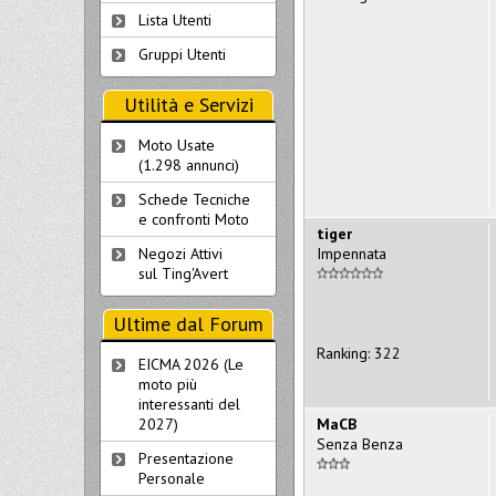
Lista Utenti
Gruppi Utenti
Utilità e Servizi
Moto Usate
(1.298 annunci)
Schede Tecniche
e confronti Moto
tiger
Impennata
Negozi Attivi
sul Ting'Avert
Ultime dal Forum
Ranking: 322
EICMA 2026 (Le
moto più
interessanti del
MaCB
2027)
Senza Benza
Presentazione
Personale