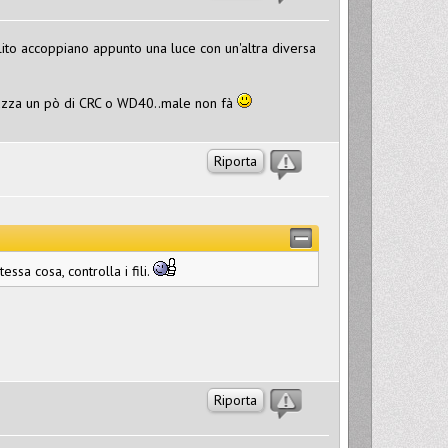
 solito accoppiano appunto una luce con un'altra diversa
 spruzza un pò di CRC o WD40..male non fà
Riporta
ssa cosa, controlla i fili.
Riporta