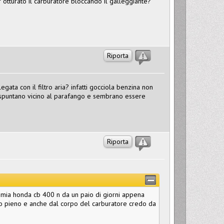
 otturato il carburatore bloccando il galleggiante?
Riporta
ata con il filtro aria? infatti gocciola benzina non
 spuntano vicino al parafango e sembrano essere
Riporta
 mia honda cb 400 n da un paio di giorni appena
po pieno e anche dal corpo del carburatore credo da