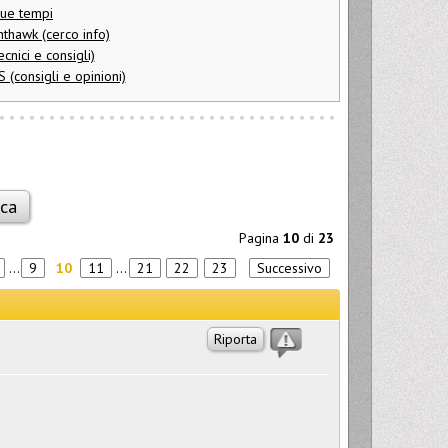
ue tempi
thawk (cerco info)
nici e consigli)
(consigli e opinioni)
Pagina
10
di
23
...
9
10
11
...
21
22
23
Successivo
Riporta