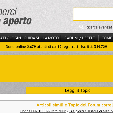
Ricerca avanzat
ATI / LOGIN
GUIDA SULLA MOTO
RADUNI / USCITE
COMP
Sono online
utenti di cui
registrati - Iscritti:
2.679
12
349.729
Leggi il Topic
Articoli simili e Topic del Forum correl
Honda CBR 1000RR M.Y. 2008
-
Tre giorni sull'isola di Man, 