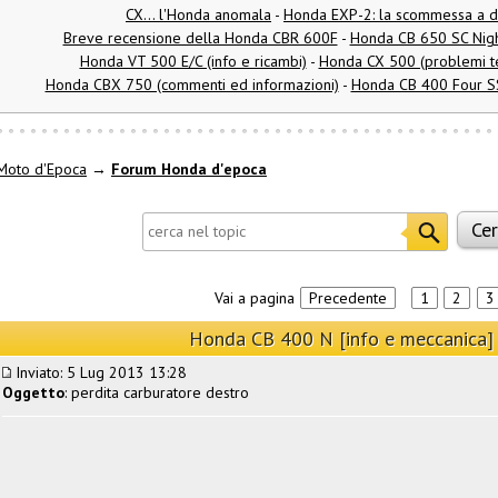
CX... l'Honda anomala
-
Honda EXP-2: la scommessa a d
Breve recensione della Honda CBR 600F
-
Honda CB 650 SC Nigh
Honda VT 500 E/C (info e ricambi)
-
Honda CX 500 (problemi tec
Honda CBX 750 (commenti ed informazioni)
-
Honda CB 400 Four SS 
Moto d'Epoca
→
Forum Honda d'epoca
Vai a pagina
Precedente
1
2
3
Honda CB 400 N [info e meccanica]
Inviato: 5 Lug 2013 13:28
Oggetto
: perdita carburatore destro