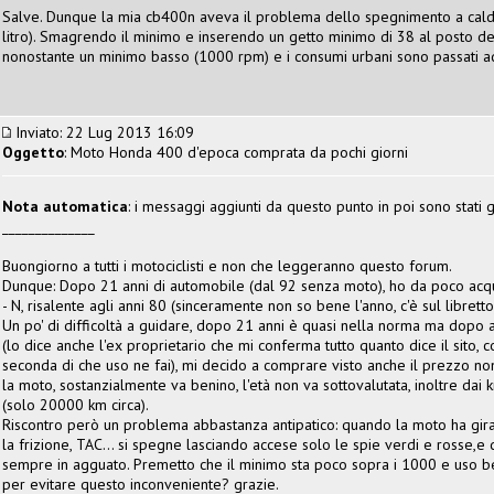
Salve. Dunque la mia cb400n aveva il problema dello spegnimento a caldo
litro). Smagrendo il minimo e inserendo un getto minimo di 38 al posto de
nonostante un minimo basso (1000 rpm) e i consumi urbani sono passati ad
Inviato: 22 Lug 2013 16:09
Oggetto
: Moto Honda 400 d'epoca comprata da pochi giorni
Nota automatica
: i messaggi aggiunti da questo punto in poi sono stati g
______________
Buongiorno a tutti i motociclisti e non che leggeranno questo forum.
Dunque: Dopo 21 anni di automobile (dal 92 senza moto), ho da poco acqu
- N, risalente agli anni 80 (sinceramente non so bene l'anno, c'è sul librett
Un po' di difficoltà a guidare, dopo 21 anni è quasi nella norma ma dopo av
(lo dice anche l'ex proprietario che mi conferma tutto quanto dice il sito, co
seconda di che uso ne fai), mi decido a comprare visto anche il prezzo no
la moto, sostanzialmente va benino, l'età non va sottovalutata, inoltre dai
(solo 20000 km circa).
Riscontro però un problema abbastanza antipatico: quando la moto ha girato
la frizione, TAC... si spegne lasciando accese solo le spie verdi e rosse,e 
sempre in agguato. Premetto che il minimo sta poco sopra i 1000 e uso b
per evitare questo inconveniente? grazie.