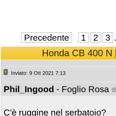
Precedente
1
2
3
Honda CB 400 N [
Inviato: 9 Ott 2021 7:13
Phil_Ingood
- Foglio Rosa
C'è ruggine nel serbatoio?