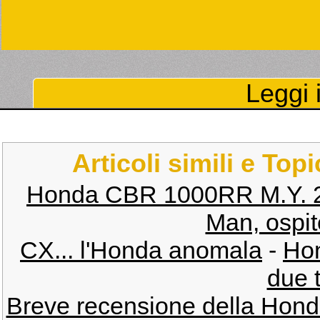
Leggi i
Articoli simili e Top
Honda CBR 1000RR M.Y. 
Man, ospit
CX... l'Honda anomala
-
Ho
due 
Breve recensione della Ho