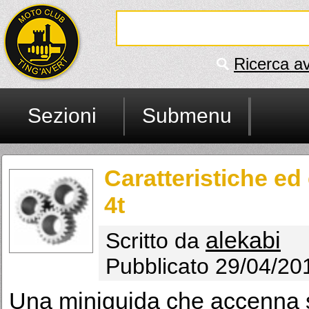
Ricerca a
Sezioni
Submenu
Caratteristiche ed
4t
alekabi
Scritto da
Pubblicato 29/04/20
Una miniguida che accenna sia