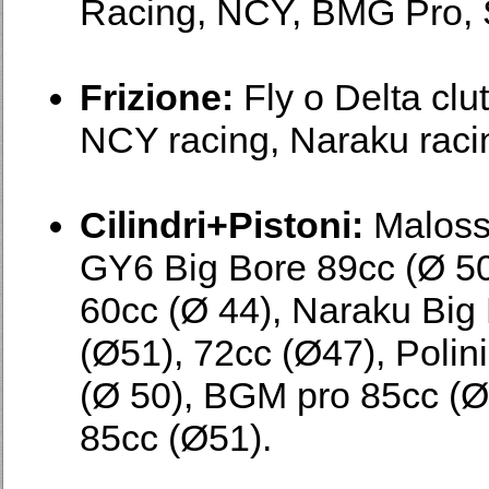
Racing, NCY, BMG Pro, S
Frizione:
Fly o Delta clu
NCY racing, Naraku racin
Cilindri+Pistoni:
Malossi
GY6 Big Bore 89cc (Ø 50
60cc (Ø 44), Naraku Big 
(Ø51), 72cc (Ø47), Polin
(Ø 50), BGM pro 85cc (Ø5
85cc (Ø51).