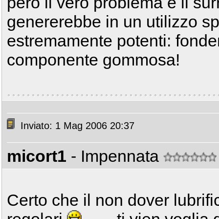
però il vero problema è il su
genererebbe in un utilizzo sp
estremamente potenti: fonder
componente gommosa!
Inviato: 1 Mag 2006 20:37
micort1
- Impennata
Certo che il non dover lubrifi
regolari
.......ti vien voglia