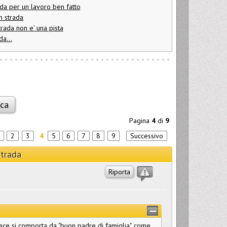
ida per un lavoro ben fatto
n strada
strada non e' una pista
da...
Pagina
4
di
9
2
3
4
5
6
7
8
9
Successivo
strada
Riporta
vece si comporta da "buon padre di famiglia", come