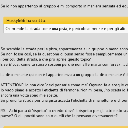
Se io non appartengo al gruppo e mi comporto in maniera sensata ed equi
Husky666 ha scritto:
Chi prende la strada come una pista, è pericoloso per se e per gli altri.
Se scambio la strada per la pista, appartenenza a un gruppo o meno sono 
Se non fosse così, se la questione di buon senso fosse semplicemente una
i pericoli della strada, a che pro aprire questo topic?
E se E' così, come tu stesso sostieni perché non affermarlo con forza? ... 
La discriminante qui non è l'appartenenza a un gruppo: la discriminante è
ATTENZIONE: Io non dico "devi pensarla come me". Ognuno fa e sceglie 
Io vado piano e accetto l'etichetta di fermone. Non mi pesa, l'ho scelta io
ancora una volta sono mie scelte.
Se prendi la strada per una pista accetta l'etichetta di smanettone e di perico
P.S. - A chi parla di "rispetto" io chiedo: dov'è il rispetto per gli altri nell
paese? O gli ipocriti sono solo quelli che la pensano diversamente?