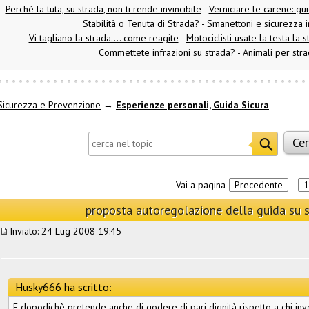
Perché la tuta, su strada, non ti rende invincibile
-
Verniciare le carene: gu
Stabilità o Tenuta di Strada?
-
Smanettoni e sicurezza i
Vi tagliano la strada.... come reagite
-
Motociclisti usate la testa la 
Commettete infrazioni su strada?
-
Animali per stra
Sicurezza e Prevenzione
→
Esperienze personali, Guida Sicura
Vai a pagina
Precedente
1
proposta autoregolazione della guida su 
Inviato: 24 Lug 2008 19:45
Husky666 ha scritto:
E dopodichè pretende anche di godere di pari dignità rispetto a chi in