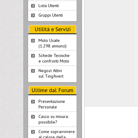
Lista Utenti
Gruppi Utenti
Utilità e Servizi
Moto Usate
(1.298 annunci)
Schede Tecniche
e confronti Moto
Negozi Attivi
sul Ting'Avert
Ultime dal Forum
Presentazione
Personale
Casco su misura:
possibile?
Come sopravvivere
al calore della