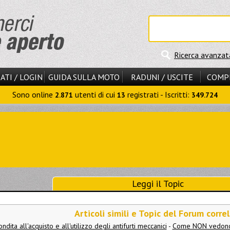
Ricerca avanzat
ATI / LOGIN
GUIDA SULLA MOTO
RADUNI / USCITE
COMP
Sono online
utenti di cui
registrati - Iscritti:
2.871
13
349.724
Leggi il Topic
Articoli simili e Topic del Forum correl
dita all'acquisto e all'utilizzo degli antifurti meccanici
-
Come NON vedono il 