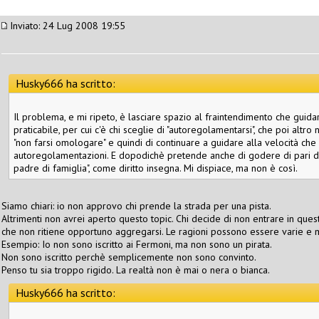
Inviato: 24 Lug 2008 19:55
Husky666 ha scritto:
Il problema, e mi ripeto, è lasciare spazio al fraintendimento che guid
praticabile, per cui c'è chi sceglie di "autoregolamentarsi", che poi altr
"non farsi omologare" e quindi di continuare a guidare alla velocità che
autoregolamentazioni. E dopodichè pretende anche di godere di pari dig
padre di famiglia", come diritto insegna. Mi dispiace, ma non è così.
Siamo chiari: io non approvo chi prende la strada per una pista.
Altrimenti non avrei aperto questo topic. Chi decide di non entrare in ques
che non ritiene opportuno aggregarsi. Le ragioni possono essere varie e m
Esempio: Io non sono iscritto ai Fermoni, ma non sono un pirata.
Non sono iscritto perchè semplicemente non sono convinto.
Penso tu sia troppo rigido. La realtà non è mai o nera o bianca.
Husky666 ha scritto: