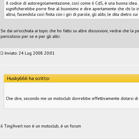
Il codice di autoregolamentazione, così come il CdS, è una buona idea.
significherebbe porre fine al buonismo e dire apertamente che chi lo in
altrui, facendola così finita con i giri di parole, gli alibi, le dita dietro 
Se dai un'occhiata ai topic che ho fatto su altre discussioni, vedrai che la
pericoloso per se e per gli altri.
Inviato: 24 Lug 2008 20:01
Husky666 ha scritto:
Che dire, secondo me un motoclub dovrebbe effettivamente dotarsi di 
il Ting'Avert non è un motoclub, è un forum