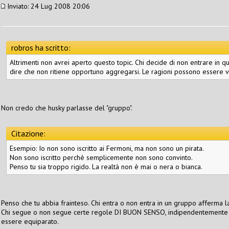
Inviato: 24 Lug 2008 20:06
robros ha scritto:
Altrimenti non avrei aperto questo topic. Chi decide di non entrare in q
dire che non ritiene opportuno aggregarsi. Le ragioni possono essere va
Non credo che husky parlasse del "gruppo".
Citazione:
Esempio: Io non sono iscritto ai Fermoni, ma non sono un pirata.
Non sono iscritto perchè semplicemente non sono convinto.
Penso tu sia troppo rigido. La realtà non è mai o nera o bianca.
Penso che tu abbia frainteso. Chi entra o non entra in un gruppo afferma l
Chi segue o non segue certe regole DI BUON SENSO, indipendentemente d
essere equiparato.