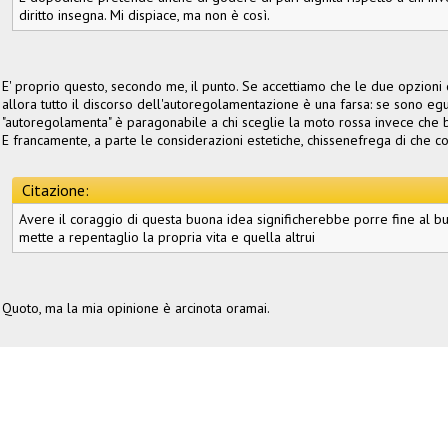
diritto insegna. Mi dispiace, ma non è così.
E' proprio questo, secondo me, il punto. Se accettiamo che le due opzioni d
allora tutto il discorso dell'autoregolamentazione è una farsa: se sono egua
"autoregolamenta" è paragonabile a chi sceglie la moto rossa invece che b
E francamente, a parte le considerazioni estetiche, chissenefrega di che c
Citazione:
Avere il coraggio di questa buona idea significherebbe porre fine al b
mette a repentaglio la propria vita e quella altrui
Quoto, ma la mia opinione è arcinota oramai.