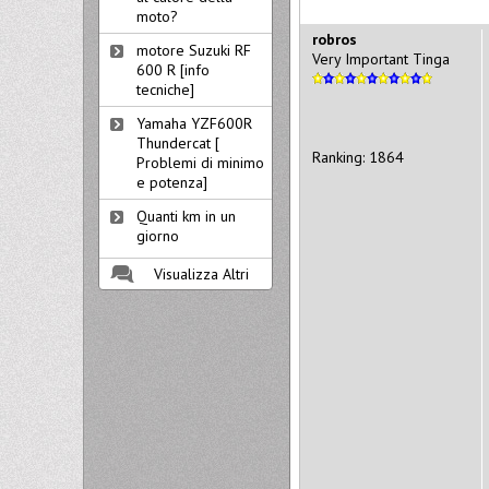
moto?
robros
motore Suzuki RF
Very Important Tinga
600 R [info
tecniche]
Yamaha YZF600R
Thundercat [
Ranking: 1864
Problemi di minimo
e potenza]
Quanti km in un
giorno
Visualizza Altri