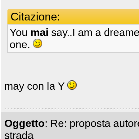
Citazione:
You
mai
say..I am a dreamer
one.
may con la Y
Oggetto
: Re: proposta autor
strada