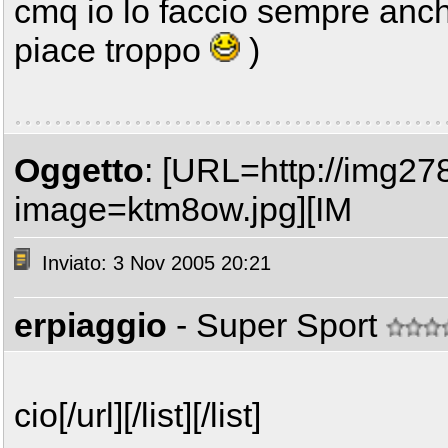
cmq io lo faccio sempre anc
piace troppo
)
Oggetto
: [URL=http://img2
image=ktm8ow.jpg][IM
Inviato: 3 Nov 2005 20:21
erpiaggio
- Super Sport
cio[/url][/list][/list]