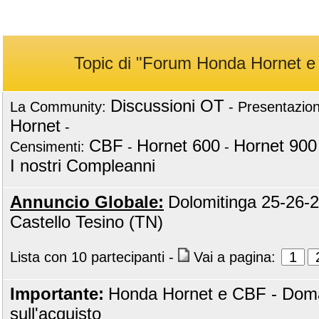
Topic di "Forum Honda Hornet 
Discussioni OT
La Community:
-
Presentazion
Hornet
-
CBF
Hornet 600
Hornet 900
Censimenti:
-
-
I nostri Compleanni
Annuncio Globale:
Dolomitinga 25-26-2
Castello Tesino (TN)
Lista con 10 partecipanti
-
Vai a pagina:
1
Importante:
Honda Hornet e CBF - Do
sull'acquisto