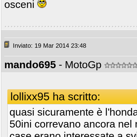
osceni
Inviato: 19 Mar 2014 23:48
mando695
- MotoGp
lollixx95 ha scritto:
quasi sicuramente è l'hond
50ini correvano ancora nel
case erano interessate a sv