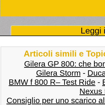
Leggi i
Articoli simili e Top
Gilera GP 800: che bo
Gilera Storm
-
Duca
BMW f 800 R– Test Ride
-
Nexus 
Consiglio per uno scarico a