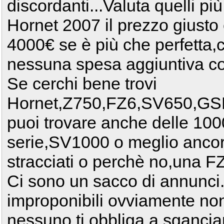
discordanti...Valuta quelli p
Hornet 2007 il prezzo giusto
4000€ se è più che perfetta,c
nessuna spesa aggiuntiva c
Se cerchi bene trovi
Hornet,Z750,FZ6,SV650,GS
puoi trovare anche delle 1
serie,SV1000 o meglio anco
stracciati o perchè no,una FZ
Ci sono un sacco di annunci.
improponibili ovviamente no
nessuno ti obbliga a sgancia