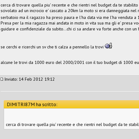
cerca di trovare quella piu' recente e che rientri nel budget da te stabil
scivolato ad un incrocio e' cascato a 20km la moto si era danneggiata nel 
serbatoio ma il ragazzo ha preso paura e l'ha data via me l'ha venduta
Presa per la mia ragazza mai andata in moto in vita sua ma gli e' presa vog
guidare e confidenziale da subito...chi ci sa andare va forte anche con un
se cerchi e ricerchi un sv che ti calza a pennello la trovi
alcune le trovi da 1000 euro del 2000/2001 con il tuo budget di 1000 eur
Inviato: 14 Feb 2012 19:12
DIMITRI87M ha scritto:
cerca di trovare quella piu' recente e che rientri nel budget da te stabil