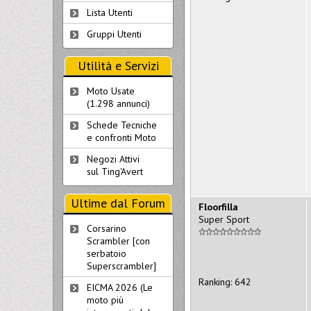
Lista Utenti
Gruppi Utenti
Utilità e Servizi
Moto Usate
(1.298 annunci)
Schede Tecniche
e confronti Moto
Negozi Attivi
sul Ting'Avert
Ultime dal Forum
Floorfilla
Super Sport
Corsarino
Scrambler [con
serbatoio
Superscrambler]
Ranking: 642
EICMA 2026 (Le
moto più