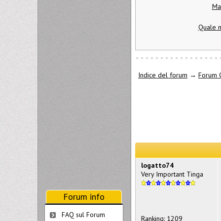
Ma
Quale m
Indice del forum
→
Forum 
logatto74
Very Important Tinga
Forum info
FAQ sul Forum
Ranking: 1209