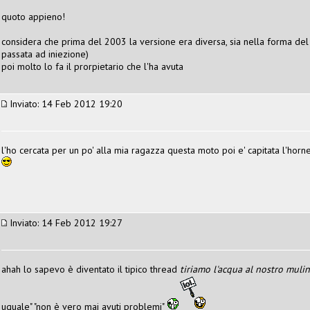
quoto appieno!
considera che prima del 2003 la versione era diversa, sia nella forma del t
passata ad iniezione)
poi molto lo fa il prorpietario che l'ha avuta
Inviato: 14 Feb 2012 19:20
l'ho cercata per un po' alla mia ragazza questa moto poi e' capitata l'horne
Inviato: 14 Feb 2012 19:27
ahah lo sapevo è diventato il tipico thread
tiriamo l'acqua al nostro muli
uguale" "non è vero mai avuti problemi"