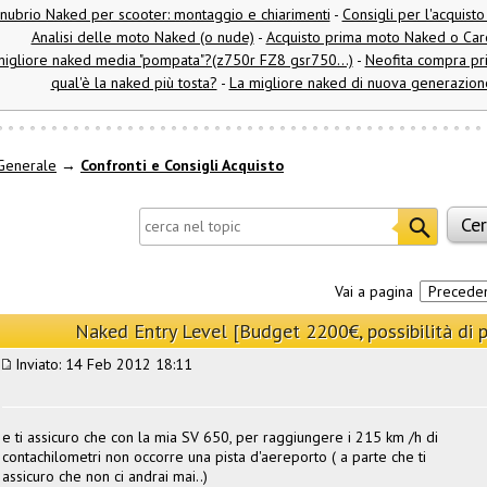
nubrio Naked per scooter: montaggio e chiarimenti
-
Consigli per l'acquisto
Analisi delle moto Naked (o nude)
-
Acquisto prima moto Naked o Care
igliore naked media "pompata"?(z750r FZ8 gsr750...)
-
Neofita compra pri
qual'è la naked più tosta?
-
La migliore naked di nuova generazione
Generale
→
Confronti e Consigli Acquisto
Vai a pagina
Precede
Naked Entry Level [Budget 2200€, possibilità di
Inviato: 14 Feb 2012 18:11
e ti assicuro che con la mia SV 650, per raggiungere i 215 km /h di
contachilometri non occorre una pista d'aereporto ( a parte che ti
assicuro che non ci andrai mai..)