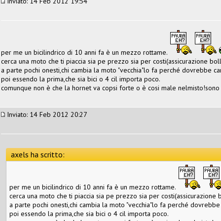
Inviato: 14 Feb 2012 19:54
per me un bicilindrico di 10 anni fa è un mezzo rottame.
cerca una moto che ti piaccia sia pe prezzo sia per costi(assicurazione bollo
a parte pochi onesti,chi cambia la moto "vecchia"lo fa perché dovrebbe ca
poi essendo la prima,che sia bici o 4 cil importa poco.
comunque non è che la hornet va copsi forte o è cosi male nelmisto!sono 
Inviato: 14 Feb 2012 20:27
axels ha scritto:
per me un bicilindrico di 10 anni fa è un mezzo rottame.
cerca una moto che ti piaccia sia pe prezzo sia per costi(assicurazione bo
a parte pochi onesti,chi cambia la moto "vecchia"lo fa perché dovrebbe
poi essendo la prima,che sia bici o 4 cil importa poco.