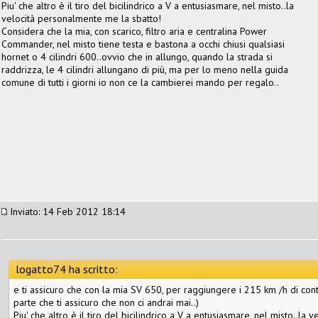
Piu' che altro è il tiro del bicilindrico a V a entusiasmare, nel misto..la
velocità personalmente me la sbatto!
Considera che la mia, con scarico, filtro aria e centralina Power
Commander, nel misto tiene testa e bastona a occhi chiusi qualsiasi
hornet o 4 cilindri 600..ovvio che in allungo, quando la strada si
raddrizza, le 4 cilindri allungano di più, ma per lo meno nella guida
comune di tutti i giorni io non ce la cambierei mando per regalo..
Inviato: 14 Feb 2012 18:14
logatto74 ha scritto:
e ti assicuro che con la mia SV 650, per raggiungere i 215 km /h di con
parte che ti assicuro che non ci andrai mai..)
Piu' che altro è il tiro del bicilindrico a V a entusiasmare, nel misto..l