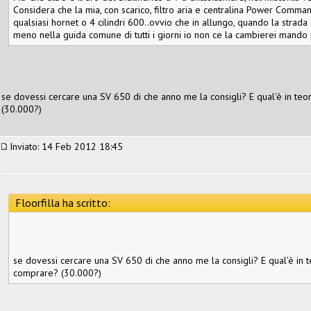
Considera che la mia, con scarico, filtro aria e centralina Power Command
qualsiasi hornet o 4 cilindri 600..ovvio che in allungo, quando la strada s
meno nella guida comune di tutti i giorni io non ce la cambierei mando 
se dovessi cercare una SV 650 di che anno me la consigli? E qual'è in teori
(30.000?)
Inviato: 14 Feb 2012 18:45
Floorfilla ha scritto:
se dovessi cercare una SV 650 di che anno me la consigli? E qual'è in teo
comprare? (30.000?)