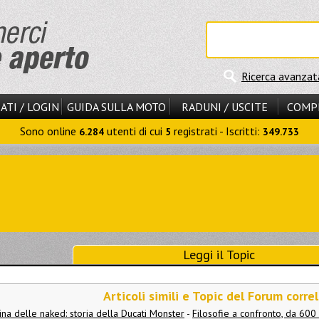
Ricerca avanzat
ATI / LOGIN
GUIDA SULLA MOTO
RADUNI / USCITE
COMP
Sono online
utenti di cui
registrati - Iscritti:
6.284
5
349.733
Leggi il Topic
Articoli simili e Topic del Forum correl
ina delle naked: storia della Ducati Monster
-
Filosofie a confronto, da 600