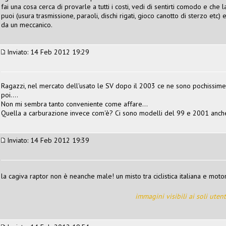
fai una cosa cerca di provarle a tutti i costi, vedi di sentirti comodo e che
puoi (usura trasmissione, paraoli, dischi rigati, gioco canotto di sterzo etc)
da un meccanico.
Inviato: 14 Feb 2012 19:29
Ragazzi, nel mercato dell'usato le SV dopo il 2003 ce ne sono pochissime
poi....
Non mi sembra tanto conveniente come affare...
Quella a carburazione invece com'è? Ci sono modelli del 99 e 2001 anch
Inviato: 14 Feb 2012 19:39
la cagiva raptor non è neanche male! un misto tra ciclistica italiana e mot
immagini visibili ai soli utent