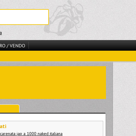
a
RO / VENDO
ati
 carenata jap a 1000 naked italiana