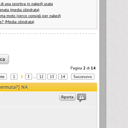
 di una sportiva (o naked) usata
nata (media cilindrata)
ma moto (cerco consigli per naked)
? (Media cilindrata)
Pagina
2
di
14
nte
1
2
3
...
12
13
14
Successivo
 permuta?] NA
Riporta