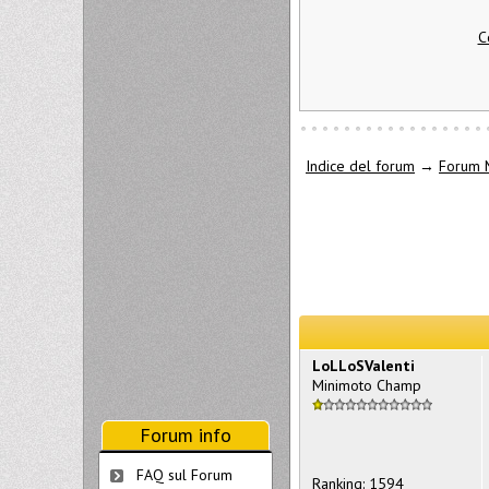
C
Indice del forum
→
Forum 
LoLLoSValenti
Minimoto Champ
Forum info
FAQ sul Forum
Ranking: 1594