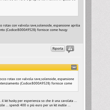
co rotax con valvola rave,solenoide, espansione aprilia
amento (Codice:8000A9528) fornisce come husqy
Riporta
blocco rotax con valvola rave,solenoide, espansione
it potenziamento (Codice:8000A9528) fornisce come
 il kit husky per esperienza so che è una cavolata ...
e ... spendi 400 o più euro per un kit inutile ...