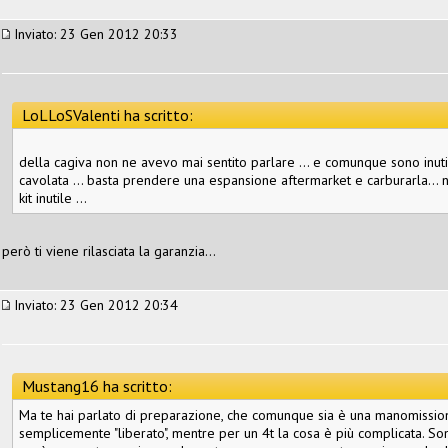
Inviato: 23 Gen 2012 20:33
LoLLoSValenti ha scritto:
della cagiva non ne avevo mai sentito parlare ... e comunque sono inutili
cavolata ... basta prendere una espansione aftermarket e carburarla... n
kit inutile ...
però ti viene rilasciata la garanzia...
Inviato: 23 Gen 2012 20:34
Mustang16 ha scritto:
Ma te hai parlato di preparazione, che comunque sia è una manomissione
semplicemente "liberato", mentre per un 4t la cosa è più complicata. So