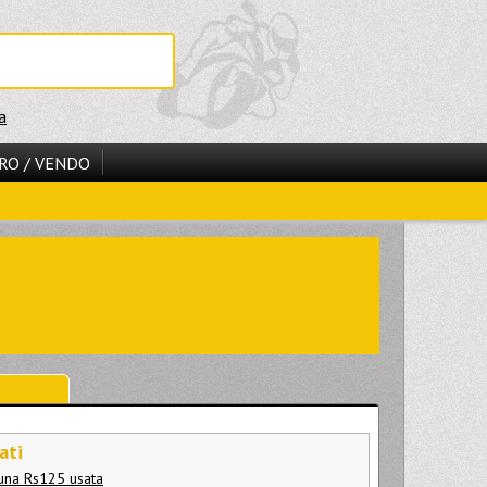
a
RO / VENDO
ati
i una Rs125 usata