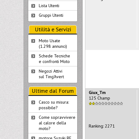
Lista Utenti
Gruppi Utenti
Utilità e Servizi
Moto Usate
(1.298 annunci)
Schede Tecniche
e confronti Moto
Negozi Attivi
sul Ting'Avert
Ultime dal Forum
Giux_Tm
125 Champ
Casco su misura:
possibile?
Come sopravvivere
al calore della
Ranking: 2271
moto?
motore Suzuki RF