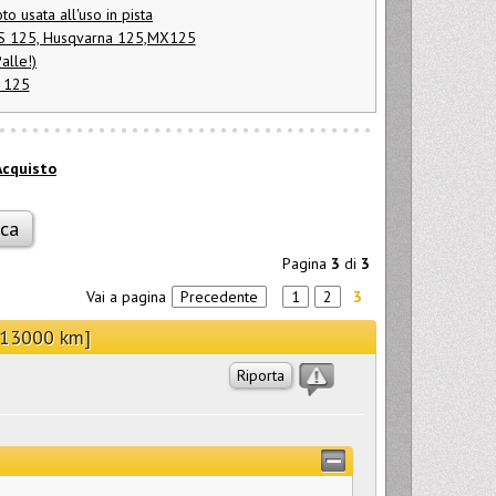
 usata all'uso in pista
 RS 125, Husqvarna 125,MX125
alle!)
 125
Acquisto
Pagina
3
di
3
Vai a pagina
Precedente
1
2
3
n 13000 km]
Riporta