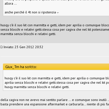
allora ...
anche perchè il 4t non si ripotenzia -.-
husqy c'è il suo kit con marmitta e getti, idem per aprilia o comunque bloc
senza blocchi e relativi getti.stessa cosa per cagiva che nel kit potenzi
marmitta senza blocchi e relativi getti.
Inviato: 23 Gen 2012 20:32
Giux_Tm ha scritto:
husqy c'è il suo kit con marmitta e getti, idem per aprilia o comunque 
aprilia senza blocchi e relativi getti.stessa cosa per cagiva che nel k
husqy marmitta senza blocchi e relativi getti.
della cagiva non ne avevo mai sentito parlare ... e comunque sono inutili ...
basta prendere una espansione aftermarket e carburarla... niente di più facil