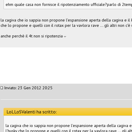
ehm quale casa non fornisce il ripotenziamento ufficiale?parlo di 2tempi
la cagiva che io sappia non propone l'espansione aperta della cagiva e il ki
che lo propone e quelli con il rotax per la vavlora rave ... gli altri non c'è 
anche perchè il 4t non si ripotenzia -.-
Inviato: 23 Gen 2012 20:25
LoLLoSValenti ha scritto:
la cagiva che io sappia non propone l'espansione aperta della cagiva e il
l'husky che lo propone e quelli con il rotax per la vavlora rave ... gli alt