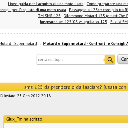
Linee guida per l'acquisto di una moto usata
-
Come preparare una moto
onsigli per l'acquisto di una moto usata
-
Passaggio a 125cc: consiglio tra
TM SMR 125
-
Dilemmone Motard 125 (e tutti: Che P
husqvarna sm 125 '08 vs aprilia sx 125
-
Suzuki SM
Motard - Supermotard
→
Motard e Supermotard - Confronti e Consigli 
sms 125 da prendere o da lasciare? [usata co
Inviato: 23 Gen 2012 20:18
Giux_Tm ha scritto: