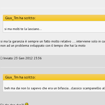
Giux_Tm ha scritto:
si ma molti te la lasciano...
si ma la garanzia è sempre un fatto molto relativo .... interviene solo in c
non ad un problema sviluppato con il tempo che hai la moto
Inviato: 23 Gen 2012 23:36
Giux_Tm ha scritto:
beh ma dai non lo sapevo che era un bifascia...classico scampanellio a
Fà din don dan?!