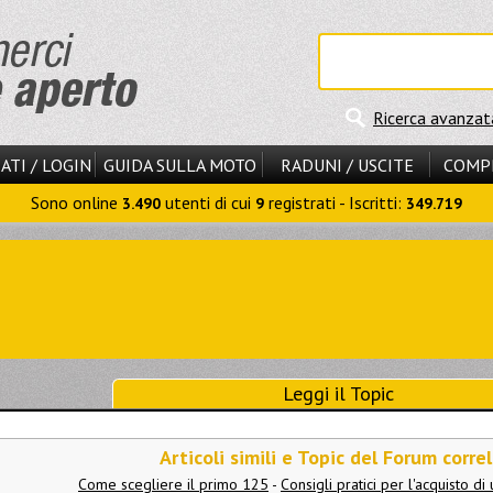
Ricerca avanzat
ATI / LOGIN
GUIDA SULLA MOTO
RADUNI / USCITE
COMP
Sono online
utenti di cui
registrati - Iscritti:
3.490
9
349.719
Leggi il Topic
Articoli simili e Topic del Forum correl
Come scegliere il primo 125
-
Consigli pratici per l'acquisto d