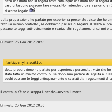
però una moto non in regola resta comunque una moto non in regola dava
caso di bisogno possono fare rivalsa. Non intendevo dire a priori che i 
discorso legale
della preparazione ho parlato per esperienza personale , visto che ho amic
fatto un minimo controllo , se dobbiamo parlare di legalità al 100% allor
passano le leggi antinquinamento e svariati altri regolamenti di cui noi e l
Inviato: 23 Gen 2012 20:36
fanticperry ha scritto:
della preparazione ho parlato per esperienza personale , visto che ho 
stato fatto un minimo controllo , se dobbiamo parlare di legalità al 10
pochi passano le leggi antinquinamento e svariati altri regolamenti di cu
il controllo c'è se ci scappa il penale...ovvero il morto.
Inviato: 23 Gen 2012 20:50