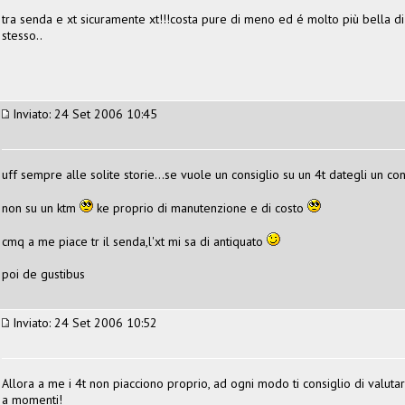
tra senda e xt sicuramente xt!!!costa pure di meno ed é molto più bella di e
stesso..
Inviato: 24 Set 2006 10:45
uff sempre alle solite storie...se vuole un consiglio su un 4t dategli un con
non su un ktm
ke proprio di manutenzione e di costo
cmq a me piace tr il senda,l'xt mi sa di antiquato
poi de gustibus
Inviato: 24 Set 2006 10:52
Allora a me i 4t non piacciono proprio, ad ogni modo ti consiglio di valutare
a momenti!