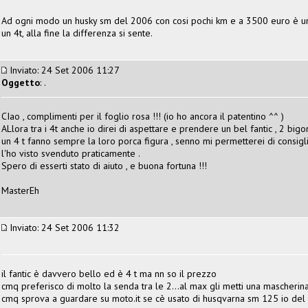
Ad ogni modo un husky sm del 2006 con cosi pochi km e a 3500 euro è un af
un 4t, alla fine la differenza si sente.
Inviato: 24 Set 2006 11:27
Oggetto
: .
CIao , complimenti per il foglio rosa !!! (io ho ancora il patentino ^^ )
ALlora tra i 4t anche io direi di aspettare e prendere un bel fantic , 2 big
un 4 t fanno sempre la loro porca figura , senno mi permetterei di consigli
l'ho visto svenduto praticamente .
Spero di esserti stato di aiuto , e buona fortuna !!!
MasterEh
Inviato: 24 Set 2006 11:32
il fantic è davvero bello ed è 4 t ma nn so il prezzo
cmq preferisco di molto la senda tra le 2...al max gli metti una mascherina
cmq sprova a guardare su moto.it se cè usato di husqvarna sm 125 io de