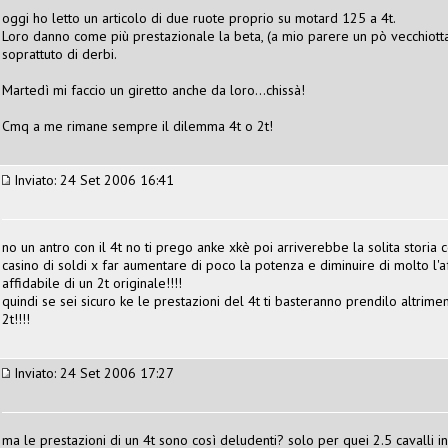
oggi ho letto un articolo di due ruote proprio su motard 125 a 4t.
Loro danno come più prestazionale la beta, (a mio parere un pò vecchiotta
soprattuto di derbi.
Martedì mi faccio un giretto anche da loro...chissà!
Cmq a me rimane sempre il dilemma 4t o 2t!
Inviato: 24 Set 2006 16:41
no un antro con il 4t no ti prego anke xkè poi arriverebbe la solita storia
casino di soldi x far aumentare di poco la potenza e diminuire di molto l'a
affidabile di un 2t originale!!!!
quindi se sei sicuro ke le prestazioni del 4t ti basteranno prendilo altriment
2t!!!!
Inviato: 24 Set 2006 17:27
ma le prestazioni di un 4t sono così deludenti? solo per quei 2.5 cavalli 