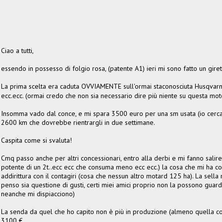
Ciao a tutti,
essendo in possesso di folgio rosa, (patente A1) ieri mi sono fatto un gire
La prima scelta era caduta OVVIAMENTE sull'ormai staconosciuta Husqvar
ecc.ecc. (ormai credo che non sia necessario dire più niente su questa mo
Insomma vado dal conce, e mi spara 3500 euro per una sm usata (io cercav
2600 km che dovrebbe rientrargli in due settimane.
Caspita come si svaluta!
Cmq passo anche per altri concessionari, entro alla derbi e mi fanno salir
potente di un 2t..ecc ecc che consuma meno ecc ecc.) la cosa che mi ha col
addirittura con il contagiri (cosa che nessun altro motard 125 ha). La sella
penso sia questione di gusti, certi miei amici proprio non la possono guar
neanche mi dispiacciono)
La senda da quel che ho capito non è più in produzione (almeno quella con
3100 €.