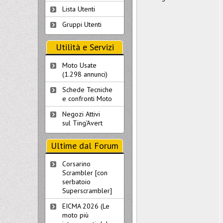
Lista Utenti
Gruppi Utenti
Utilità e Servizi
Moto Usate
(1.298 annunci)
Schede Tecniche
e confronti Moto
Negozi Attivi
sul Ting'Avert
Ultime dal Forum
Corsarino
Scrambler [con
serbatoio
Superscrambler]
EICMA 2026 (Le
moto più