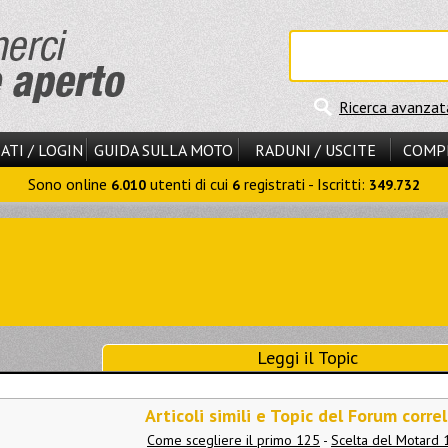
Ricerca avanzat
ATI / LOGIN
GUIDA SULLA MOTO
RADUNI / USCITE
COMP
Sono online
utenti di cui
registrati - Iscritti:
6.010
6
349.732
Leggi il Topic
Articoli simili e Topic del Forum correl
Come scegliere il primo 125
-
Scelta del Motard 