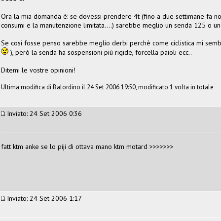
Ora la mia domanda è: se dovessi prendere 4t (fino a due settimane fa non
consumi e la manutenzione limitata....) sarebbe meglio un senda 125 o un
Se cosi fosse penso sarebbe meglio derbi perchè come ciclistica mi semb
), però la senda ha sospensioni più rigide, forcella paioli ecc..
Ditemi le vostre opinioni!
Ultima modifica di Balordino il 24 Set 2006 19:50, modificato 1 volta in totale
Inviato: 24 Set 2006 0:36
fatt ktm anke se lo piji di ottava mano ktm motard >>>>>>>
Inviato: 24 Set 2006 1:17