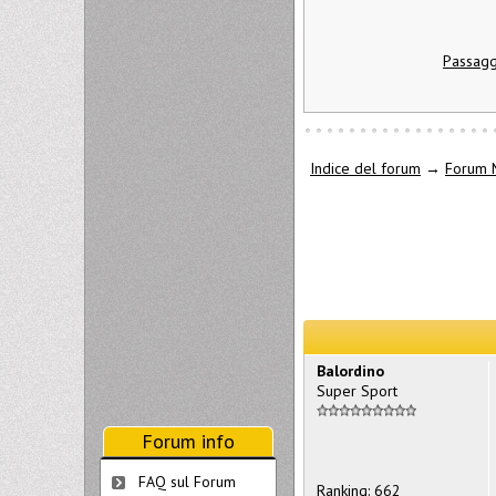
Passagg
Indice del forum
→
Forum 
Balordino
Super Sport
Forum info
FAQ sul Forum
Ranking: 662