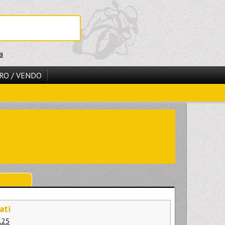
a
RO / VENDO
ati
125