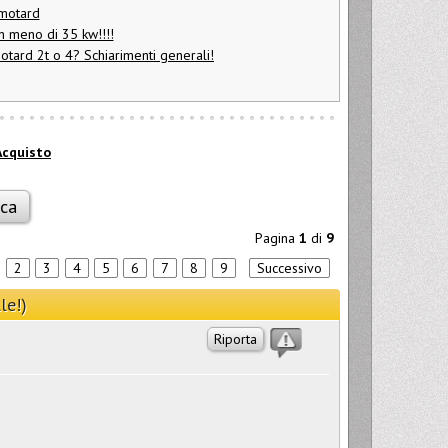
 motard
n meno di 35 kw!!!!
otard 2t o 4? Schiarimenti generali!
Acquisto
Pagina
1
di
9
2
3
4
5
6
7
8
9
Successivo
le!)
Riporta