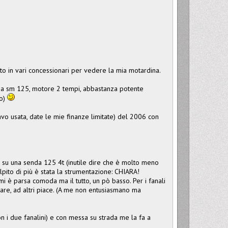
tto in vari concessionari per vedere la mia motardina.
na sm 125, motore 2 tempi, abbastanza potente
to)
o usata, date le mie finanze limitate) del 2006 con
e su una senda 125 4t (inutile dire che è molto meno
pito di più è stata la strumentazione: CHIARA!
 mi è parsa comoda ma il tutto, un pò basso. Per i fanali
dare, ad altri piace. (A me non entusiasmano ma
 i due fanalini) e con messa su strada me la fa a