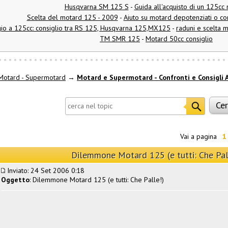
Husqvarna SM 125 S
-
Guida all'acquisto di un 125cc
Scelta del motard 125 - 2009
-
Aiuto su motard depotenziati o co
io a 125cc: consiglio tra RS 125, Husqvarna 125,MX125
-
raduni e scelta m
TM SMR 125
-
Motard 50cc consiglio
Motard - Supermotard
→
Motard e Supermotard - Confronti e Consigli 
Vai a pagina
1
Dilemmone Motard 125 (e tutti: Che Pal
Inviato: 24 Set 2006 0:18
Oggetto
: Dilemmone Motard 125 (e tutti: Che Palle!)