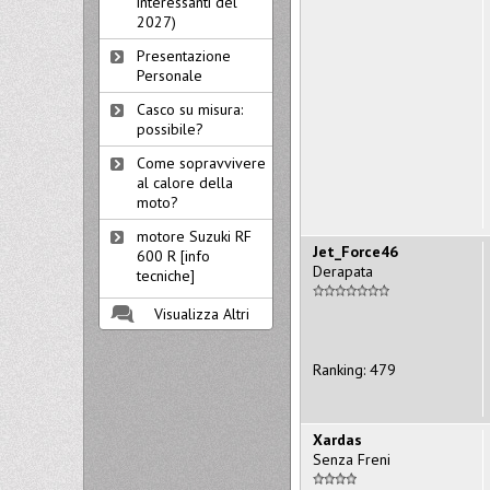
interessanti del
2027)
Presentazione
Personale
Casco su misura:
possibile?
Come sopravvivere
al calore della
moto?
motore Suzuki RF
Jet_Force46
600 R [info
Derapata
tecniche]
Visualizza Altri
Ranking: 479
Xardas
Senza Freni