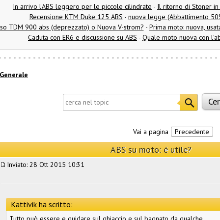
In arrivo l'ABS leggero per le piccole cilindrate
-
Il ritorno di Stoner i
Recensione KTM Duke 125 ABS
-
nuova legge (Abbattimento 50%
iso TDM 900 abs (deprezzato) o Nuova V-strom?
-
Prima moto: nuova, usata
Caduta con ER6 e discussione su ABS
-
Quale moto nuova con l'a
Generale
Vai a pagina
Precedente
ABS su moto: é utile?
Inviato: 28 Ott 2015 10:31
Kattivik ha scritto:
Tutto può essere e guidare sul ghiaccio e sul bagnato da qualche