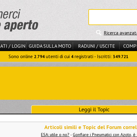
Ricerca avanzat
ATI / LOGIN
GUIDA SULLA MOTO
RADUNI / USCITE
COMP
Sono online
utenti di cui
registrati - Iscritti:
2.794
4
349.721
Leggi il Topic
Articoli simili e Topic del Forum correl
ESA: utile o no?
-
Gonfiare i Pneumatici con Azoto, è 