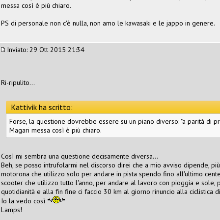
messa così è più chiaro.
PS di personale non c'è nulla, non amo le kawasaki e le jappo in genere.
Inviato: 29 Ott 2015 21:34
Ri-ripulito...
Kattivik ha scritto:
Forse, la questione dovrebbe essere su un piano diverso: "a parità di p
Magari messa così è più chiaro.
Così mi sembra una questione decisamente diversa...
Beh, se posso intrufolarmi nel discorso direi che a mio avviso dipende, più
motorona che utilizzo solo per andare in pista spendo fino all'ultimo centes
scooter che utilizzo tutto l'anno, per andare al lavoro con pioggia e sole,
quotidianità e alla fin fine ci faccio 30 km al giorno rinuncio alla ciclistica 
Io la vedo così
Lamps!