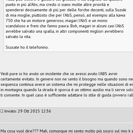
punto in piú al'Abs, ma credo ci siano molte altre priorità e
spenderei decisamente di piú per delle forche decenti, sulla Suzuki
di mia moglie, piuttosto che per l'AbS, pensò, ad esempio alla kawa
750 che ha un motore generoso, magari l'AbS e un mono
scandaloso e freni che fanno paura. Boh, magari in alcuni casi l'AbS
avrebbe salvato una spalla, in altri componenti migliori avrebbero
salvato la vita.
Scusate ho il telefonino.
Vedi pure io ho avuto un incidente che se avessi avuto l'ABS avrei
certamente evitato. In genere non ne sento il bisogno ma quando sono nel t
sequenza continua avere un sistema che mi protegge nelle situazioni di em
in montagna quando la strada è sporca è un ottimo ausilio ma li serve solo
ti consente. In quel caso è sufficiente adattare lo stile di guida (ovvero 
Inviato: 29 Ott 2015 12:36
Ma cosa vuol dire??? Mah, comunque mi sento molto più sicuro sul mio k 