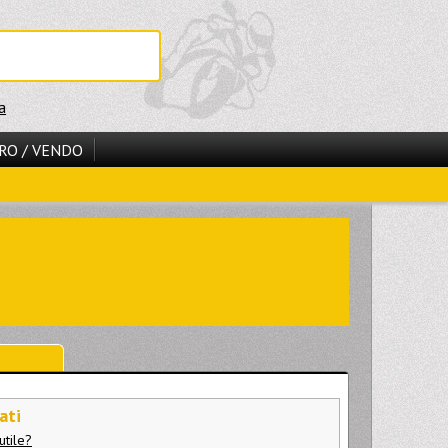
a
RO / VENDO
ati
utile?