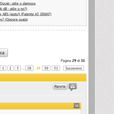
n Ducati : utile o dannoso
 dB - utile o no?)
, ABS (aiuto!) (Patente A3, ER6N?)
bs? (Oppure usata)
Pagina
29
di
31
1
2
3
...
28
29
30
31
Successivo
Riporta