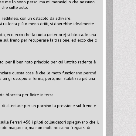
po se me lo sono perso, ma mi meraviglio che nessuno
o che sulle auto.
 rettilineo, con un ostacolo da schivare.
si rallenta più o meno dritti, si dovrebbe idealmente
.
to, ecc. ecco che la ruota (anteriore) si blocca. In una
e sul freno per recuperare la trazione, ed ecco che ci
o, per il ben noto principio per cui l'attrito radente è
enziare questa cosa, è che le moto funzionano perché
un giroscopio si ferma, però, non stabilizza più una
a bloccata per finire in terra!
ra di allentare per un pochino la pressione sul freno e
(sulla Ferrari 458 i piloti collaudatori spiegavano che il
 moto magari no, ma non molti possono fregiarsi di