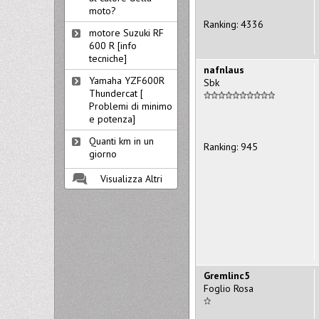
moto?
Ranking: 4336
motore Suzuki RF
600 R [info
tecniche]
nafnlaus
Yamaha YZF600R
Sbk
Thundercat [
Problemi di minimo
e potenza]
Quanti km in un
Ranking: 945
giorno
Visualizza Altri
Gremlinc5
Foglio Rosa