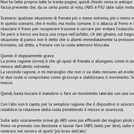
Non ho letto proprio tutte le trenta pagine, quindi chiedo venia in antici
faccia presente che, da un certo punto di vista, l'ABS è PIU' utile sulle mot
Scenario: qualsiasi situazione di frenata più o meno estrema, più o meno in
In questo scenario, che è molto, ma molto comune, ci si attacca al freno e 
rilasciare il freno per recuperare trazione e curvare per evitare l'ostacolo
Se però si becca una buca, una crepa nell'asfalto, c'è del ghiaino, sul bagna
situazione di panico non è detto che si allenti immediatamente la pression
troviamo, sul dritto, a frenare con la ruota anteriore bloccata.
Questo è doppiamente grave.
La prima ragione (ovvia) è che gli spazi di frenata si allungano, come in aut
minore dell'attrito volvente.
La seconda ragione, e mi meraviglio che non ci sia stato nessuno ad evid
le due ruote si comportano come giroscopi e stabilizzano il movimento. Se 
mazza.
Quindi, basta toccare il manubrio o fare un movimento laterale con una ruot
Con l'abs non ti capita, per la semplice ragione che il dispositivo si assicu
ristabilire la rotazione della ruota (rimettendo il mezzo in sicurezza).
Sulle auto sicuramente ormai gli ABS sono più efficienti dei migliori piloti 
freno va premuto con decisione e lasciar fare l'ABS, tanto per dire), sulle
rientrare nel novero di quelli "più bravi dell'abs".