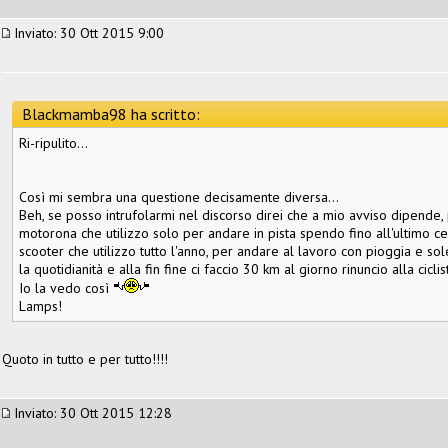
Inviato: 30 Ott 2015 9:00
Blackmamba98 ha scritto:
Ri-ripulito...
Così mi sembra una questione decisamente diversa...
Beh, se posso intrufolarmi nel discorso direi che a mio avviso dipende, 
motorona che utilizzo solo per andare in pista spendo fino all'ultimo cen
scooter che utilizzo tutto l'anno, per andare al lavoro con pioggia e so
la quotidianità e alla fin fine ci faccio 30 km al giorno rinuncio alla cicli
Io la vedo così
Lamps!
Quoto in tutto e per tutto!!!!
Inviato: 30 Ott 2015 12:28