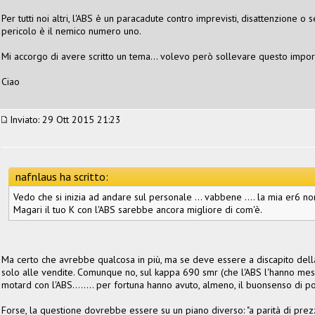
Per tutti noi altri, l'ABS è un paracadute contro imprevisti, disattenzione o
pericolo è il nemico numero uno.
Mi accorgo di avere scritto un tema... volevo però sollevare questo import
Ciao
Inviato: 29 Ott 2015 21:23
nafnlaus ha scritto:
Vedo che si inizia ad andare sul personale … vabbene …. la mia er6 non
Magari il tuo K con l'ABS sarebbe ancora migliore di com'è.
Ma certo che avrebbe qualcosa in più, ma se deve essere a discapito della 
solo alle vendite. Comunque no, sul kappa 690 smr (che l'ABS l'hanno me
motard con l'ABS........ per fortuna hanno avuto, almeno, il buonsenso di po
Forse, la questione dovrebbe essere su un piano diverso: "a parità di prez