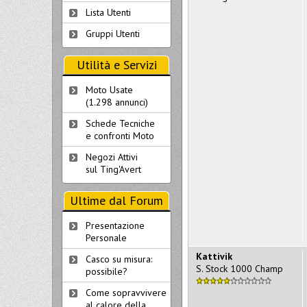
Lista Utenti
Gruppi Utenti
Utilità e Servizi
Moto Usate
(1.298 annunci)
Schede Tecniche
e confronti Moto
Negozi Attivi
sul Ting'Avert
Ultime dal Forum
Presentazione
Personale
Kattivik
Casco su misura:
S. Stock 1000 Champ
possibile?
Come sopravvivere
al calore della