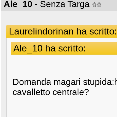
Ale_10
- Senza Targa
Laurelindorinan ha scritto:
Ale_10 ha scritto:
Domanda magari stupida:ha
cavalletto centrale?