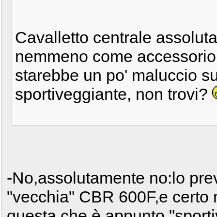
Cavalletto centrale assolu
nemmeno come accessorio..
starebbe un po' maluccio su
sportiveggiante, non trovi?
-No,assolutamente no:lo prev
"vecchia" CBR 600F,e certo 
questa,che è,appunto,"sport