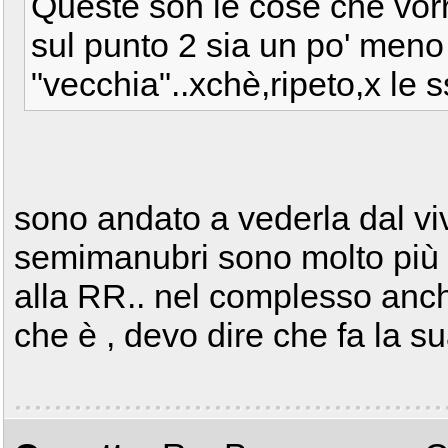
Queste son le cose che vorr
sul punto 2 sia un po' meno 
"vecchia"..xchè,ripeto,x le s
sono andato a vederla dal viv
semimanubri sono molto più ap
alla RR.. nel complesso anc
che è , devo dire che fa la s