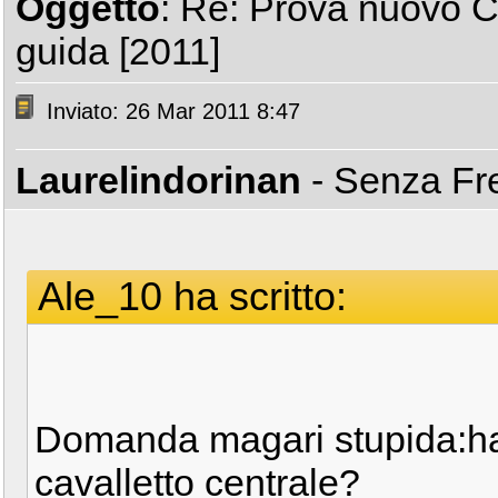
Oggetto
: Re: Prova nuovo C
guida [2011]
Inviato: 26 Mar 2011 8:47
Laurelindorinan
- Senza Fr
Ale_10 ha scritto:
Domanda magari stupida:hai
cavalletto centrale?