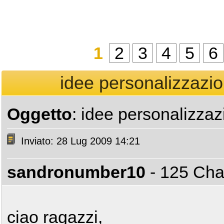
1
2
3
4
5
6
idee personalizzazio
Oggetto
: idee personalizzaz
Inviato: 28 Lug 2009 14:21
sandronumber10
- 125 C
ciao ragazzi,