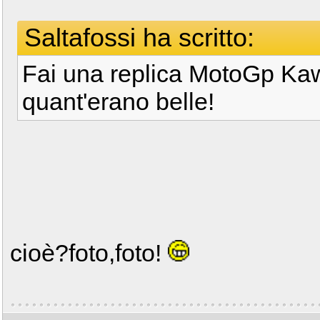
Saltafossi ha scritto:
Fai una replica MotoGp Ka
quant'erano belle!
cioè?foto,foto!