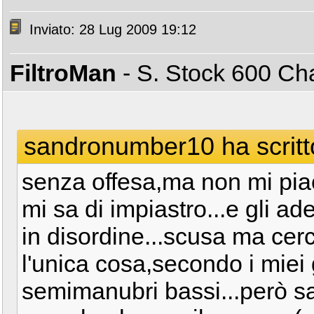
Inviato: 28 Lug 2009 19:12
FiltroMan
- S. Stock 600 C
sandronumber10 ha scritt
senza offesa,ma non mi pi
mi sa di impiastro...e gli ade
in disordine...scusa ma cer
l'unica cosa,secondo i miei 
semimanubri bassi...però sa