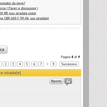
neumatici da neve?
ce ( Pareri e discussioni )
 RR (uso stradale pista)
 CBR 600 F 99-06, uso stradale)
Pagina
8
di
9
2
3
4
5
6
7
8
9
Successivo
so stradale]
Riporta