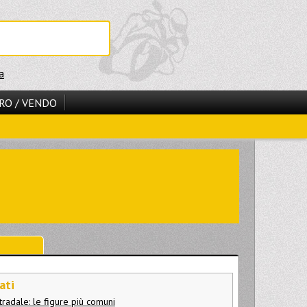
a
RO / VENDO
ati
tradale: le figure più comuni