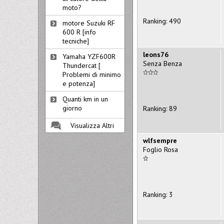
moto?
Ranking: 490
motore Suzuki RF
600 R [info
tecniche]
leons76
Yamaha YZF600R
Senza Benza
Thundercat [
Problemi di minimo
e potenza]
Quanti km in un
giorno
Ranking: 89
Visualizza Altri
wlfsempre
Foglio Rosa
Ranking: 3