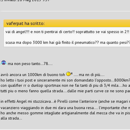
vaferpat ha scritto:
vai di angel!!! e non ti pentirai di certo!! soprattutto se vai spesso in 2!!
scusa ma dopo 3000 km hai già finito il pneumatico?? ma quanto pesi
ma non peso tanto...78....
avrò ancora un 1000km di buono toh
.... ma nn di più....
ho letto i tuoi post e sinceramente mi son domandato l'opposto...8000km? 
con qualifier rr o dunlop sportmax non ne fai tanti di piu di 3/4 mila....h
tutti piu o meno fanno quella strada....dalle mie parti curve ce ne sono p
in effetti Angel mi stuzzicava...è Pirelli come l'anteriore (anche se magari n
vacanziero viaggiando in due mi dara una buona resa.... l'importante che 
ho anche messo gomme intagliate artigianalmente dal mecca che va in pis
alla strada...