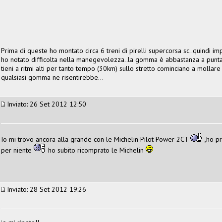
Prima di queste ho montato circa 6 treni di pirelli supercorsa sc..quindi
ho notato difficolta nella manegevolezza..la gomma è abbastanza a punta 
tieni a ritmi alti per tanto tempo (30km) sullo stretto cominciano a molla
qualsiasi gomma ne risentirebbe...
Inviato: 26 Set 2012 12:50
Io mi trovo ancora alla grande con le Michelin Pilot Power 2CT
,ho pr
per niente
ho subito ricomprato le Michelin
Inviato: 28 Set 2012 19:26