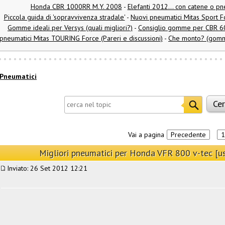
Honda CBR 1000RR M.Y. 2008
-
Elefanti 2012... con catene o p
Piccola guida di 'sopravvivenza stradale'
-
Nuovi pneumatici Mitas Sport For
Gomme ideali per Versys (quali migliori?)
-
Consiglio gomme per CBR 600
pneumatici Mitas TOURING Force (Pareri e discussioni)
-
Che monto? (gomme
Pneumatici
Vai a pagina
Precedente
1
Migliori pneumatici per Honda VFR 800 v-tec [u
Inviato: 26 Set 2012 12:21