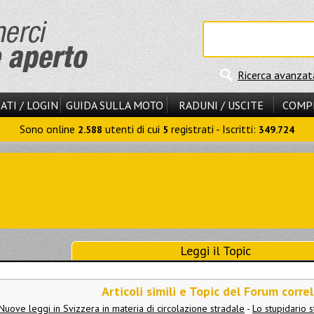
Ricerca avanzat
ATI / LOGIN
GUIDA SULLA MOTO
RADUNI / USCITE
COMP
Sono online
utenti di cui
registrati - Iscritti:
2.588
5
349.724
Leggi il Topic
Articoli simili e Topic del Forum correl
Nuove leggi in Svizzera in materia di circolazione stradale
-
Lo stupidario s