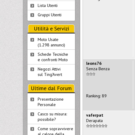
Lista Utenti
Gruppi Utenti
Utilità e Servizi
Moto Usate
(1.298 annunci)
Schede Tecniche
e confronti Moto
leons76
Senza Benza
Negozi Attivi
sul Ting'Avert
Ultime dal Forum
Ranking: 89
Presentazione
Personale
Casco su misura:
vaferpat
possibile?
Derapata
Come sopravvivere
al calore della