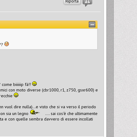
Riporta
???
come biiiiiip fà!!
o amici con moto diverse (cbr1000, r1, z750, gsxr600) e
arecchie
n vuol dire nulla)...e visto che si va verso il periodo
non sia un legno
.... sai cos'è che ultimamente
ta e con quelle sembra davvero di essere incollati