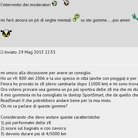
l'intervento dei moderatori
mi farò ancora un pò di seghe mentali
su ste gomme.....poi amen
Inviato: 29 Mag 2013 22:35
mi unisco alla discussione per avere un consiglio.
Ho un vfr 800 del 2006 e la uso spesso in città (anche con pioggia) e per u
Finora ho provato le z8 (devo cambiarle dopo 11000 km) e mi sono trov
Ora volevo provare una gomma un po più sportiva delle z8 ma che mi dia 
Il mio gommista mi ha consigliato le dunlop SportSmart, che da quello che
RoadSmart II che potrebbero andare bene per la mia moto.
Chi mi sa parlare di queste gomme?
Considerando che devo andare queste caratteristiche:
1) più performatni delle z8
2) sicure sul bagnato e con zavorra
3) devono durare più di 4/5000 km