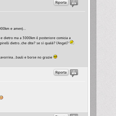
Riporta
3000km e amen)...
i e dietro ma a 3000km il posteriore comicia a
irelli dietro..che dite? se sì qualè? l'Angel?
zavorrina...bauli e borse no grazie
Riporta