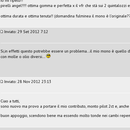
io mi ripeto!!
pirelli angel!!!! ottima gomma e perfetta x il vfr che stà sui 2 quintalozzi
ottima durata e ottima tenuta!! (domandina fulminea il mono è l'originale??
Inviato: 29 Set 2012 7:12
Si,in effetti questo potrebbe essere un problema...il mio mono è quello d
con molle o olio diversi...
Inviato: 28 Nov 2012 23:13
Ciao a tutti,
sono nuovo ma provo a portare il mio contributo, monto pilot 2ct e, anch
buon appoggio, scendono bene ma essendo molto tonde nei cambi repenti