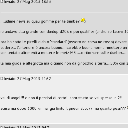
Inviato: 27 Mag 2013 18:33
....ultime news su quali gomme per le bimbe?
io andavo alla grande con dunlop d208 e poi qualifier (anche se facevi 
ora ho sotto le pirelli diablo "standard" (ovvero ne corsa ne rosso) davant
cedere... l'anteriore è ancora buono....sarebbe buona norma rimettere un p
son tentato altrimenti a mettere le metz M5 ....o ritornare sulle dunlop....
la mia guida è allegrotta ma diciamo non da ginocchio a terra....50% con 
Inviato: 27 Mag 2013 21:32
vai di angel!!! e non ti pentirai di certo!! soprattutto se vai spesso in 2!!
scusa ma dopo 3000 km hai già finito il pneumatico?? ma quanto pesi???
Inviato: 28 Mag 2013 9:37