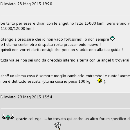
Inviato: 28 Mag 2013 19:20
bè tanto per essere chiari con le angel ho fatto 13000 km!!! però erano ve
11000/12000 km!!
citengo a precisare che io non vado fortissimo!! o non sempre
e l ultimo centimetro di spalla resta praticamente nuovo!!
quindi non vorrei darti consigli che poi non si addicono alla tua guida!!
tutta via se non sei uno da orecchio interno a terra con le angel ti troverai
ahh!! un ultima cosa è sempre meglio cambiarle entrambe le ruote! anche 
non è del tutto esausta. (ultima cosa io peso 100 kg
).
Inviato: 29 Mag 2013 13:34
grazie collega .... ho trovato qui anche un altro forum specifico do