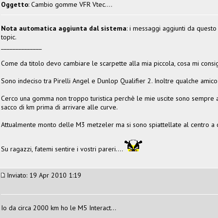
Oggetto
: Cambio gomme VFR Vtec....
Nota automatica aggiunta dal sistema
: i messaggi aggiunti da questo 
topic.
______________
Come da titolo devo cambiare le scarpette alla mia piccola, cosa mi consi
Sono indeciso tra Pirelli Angel e Dunlop Qualifier 2. Inoltre qualche amic
Cerco una gomma non troppo turistica perchè le mie uscite sono sempre abb
sacco di km prima di arrivare alle curve.
Attualmente monto delle M3 metzeler ma si sono spiattellate al centro a
Su ragazzi, fatemi sentire i vostri pareri....
Inviato: 19 Apr 2010 1:19
Io da circa 2000 km ho le M5 Interact...