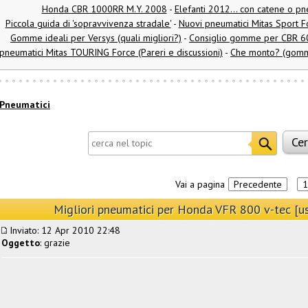
Honda CBR 1000RR M.Y. 2008
-
Elefanti 2012... con catene o p
Piccola guida di 'sopravvivenza stradale'
-
Nuovi pneumatici Mitas Sport For
Gomme ideali per Versys (quali migliori?)
-
Consiglio gomme per CBR 600
pneumatici Mitas TOURING Force (Pareri e discussioni)
-
Che monto? (gomme
Pneumatici
Vai a pagina
Precedente
1
Migliori pneumatici per Honda VFR 800 v-tec [u
Inviato: 12 Apr 2010 22:48
Oggetto
: grazie