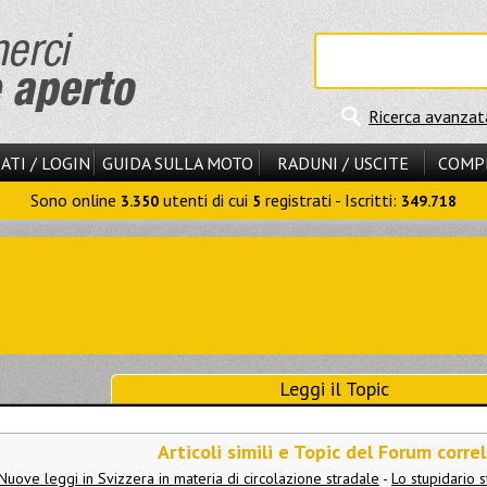
Ricerca avanzat
ATI / LOGIN
GUIDA SULLA MOTO
RADUNI / USCITE
COMP
Sono online
utenti di cui
registrati - Iscritti:
3.350
5
349.718
Leggi il Topic
Articoli simili e Topic del Forum correl
Nuove leggi in Svizzera in materia di circolazione stradale
-
Lo stupidario s