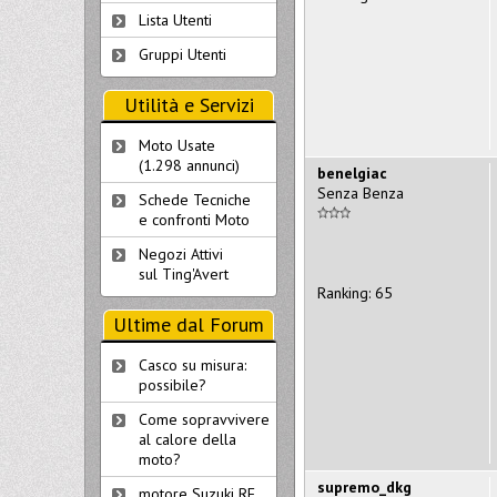
Lista Utenti
Gruppi Utenti
Utilità e Servizi
Moto Usate
(1.298 annunci)
benelgiac
Senza Benza
Schede Tecniche
e confronti Moto
Negozi Attivi
sul Ting'Avert
Ranking: 65
Ultime dal Forum
Casco su misura:
possibile?
Come sopravvivere
al calore della
moto?
supremo_dkg
motore Suzuki RF