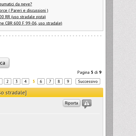
neumatici da neve?
ce ( Pareri e discussioni )
 RR (uso stradale pista)
 CBR 600 F 99-06, uso stradale)
Pagina
5
di
9
2
3
4
5
6
7
8
9
Successivo
so stradale]
Riporta