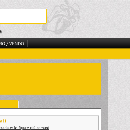
a
RO / VENDO
ati
tradale: le figure più comuni