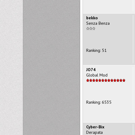
bekko
Senza Benza
Ranking: 51
JO74
Global Mod
Ranking: 6535
Cyber-Bix
Derapata