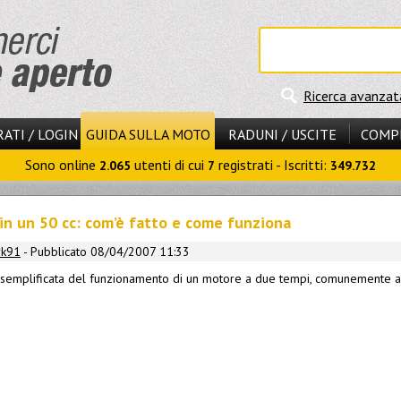
Ricerca avanzat
ATI / LOGIN
GUIDA SULLA MOTO
RADUNI / USCITE
COMP
Sono online
utenti di cui
registrati - Iscritti:
2.065
7
349.732
 in un 50 cc: com’è fatto e come funziona
rk91
- Pubblicato 08/04/2007 11:33
semplificata del funzionamento di un motore a due tempi, comunemente ap