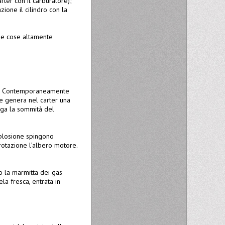
arter con il carburatore);
zione il cilindro con la
due cose altamente
rico. Contemporaneamente
re genera nel carter una
nga la sommità del
splosione spingono
rotazione l’albero motore.
so la marmitta dei gas
la fresca, entrata in