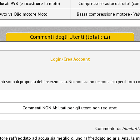
cati 998 (e ricostruire la moto)
Compressore autocostruito! (con 
Auto vs Olio motore Moto
Bassa compressione motore - Valv
Commenti degli Utenti (totali:
)
12
Login/Crea Account
ti sono di proprietà dell'inserzionista. Noi non siamo responsabili per il loro c
Commenti NON Abilitati per gli utenti non registrati
Commento di:
bluebotta
ore raffreddato ad acqua sia meglio di uno raffreddato ad aria. Anzi, la m