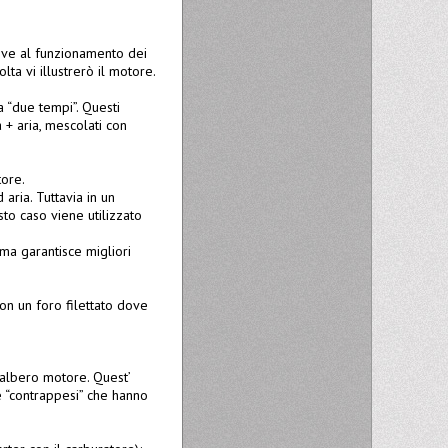
tive al funzionamento dei
lta vi illustrerò il motore.
a “due tempi”. Questi
 + aria, mescolati con
tore.
aria. Tuttavia in un
to caso viene utilizzato
ma garantisce migliori
con un foro filettato dove
l’albero motore. Quest’
ue “contrappesi” che hanno