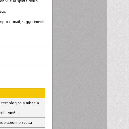
on vi è la spinta dello
eto.
 mp o e-mail, suggerimenti
o tecnologico a miscela
elli Am6...
iderazioni e scelta