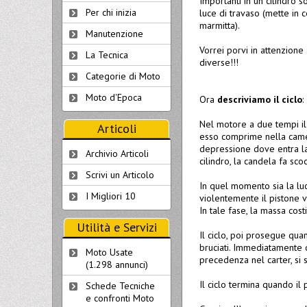
Importanti in un cilindro s
Per chi inizia
luce di travaso (mette in c
marmitta).
Manutenzione
Vorrei porvi in attenzione
La Tecnica
diverse!!!
Categorie di Moto
Moto d'Epoca
Ora
descriviamo il ciclo
:
Nel motore a due tempi il 
Articoli
esso comprime nella camer
depressione dove entra la
Archivio Articoli
cilindro, la candela fa sco
Scrivi un Articolo
In quel momento sia la luc
I Migliori 10
violentemente il pistone v
In tale fase, la massa cost
Utilità e Servizi
Il ciclo, poi prosegue qua
bruciati. Immediatamente do
Moto Usate
precedenza nel carter, si s
(1.298 annunci)
Il ciclo termina quando il
Schede Tecniche
e confronti Moto