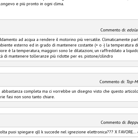
longevo e più pronto in ogni clima.
Commento di:
edola
reddamento ad acqua a rendere il motorino più versatile. Climaticamente parl
ambiente esterno ed in grado di mantenere costante (+ o -) la temperatura di
ore è la temperatura, maggiori sono le dilatazioni, un raffreddato a liquido
tà di mantenere tolleranze più ridotte per es. pistone/cilindro
Commento di:
Top-M
e abbastanza completa ma ci vorrebbe un disegno visto che questo articolo
arie fasi non sono tanto chiare.
Commento di:
Bepp
 volta puoi spiegare qll k succede nel ignezione elettronica??? X FAVORE... 