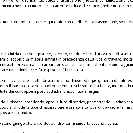
ono i tre fori chiamati “luci”: luce di aspirazione (mette in comunicazione il c
omunicazione il cilindro con il carter) e la luce di scarico (mette in comunica
 a non confondere il carter qui citato con quello della trasmissione, sono 
ciclo inizia quando il pistone, salendo, chiude le luci di travaso e di sca
a di scoppio la miscela entrata in precedenza dalla luce di travaso, inolt
 miscela preparata dal carburatore. Un istante prima che il pistone raggiu
ccare una scintilla che fa “esplodere” la miscela.
e di travaso che quella di scarico sono chiuse ed i gas generati da tale e
erso il basso e, grazie al collegamento realizzato dalla biella, mettono in 
ituita dai contrappesi posti sull’albero accumula energia.
ndo il pistone, scendendo, apre la luce di scarico, permettendo l’uscita ver
po si chiude la luce di aspirazione e si riapre la luce di travaso e la misce
posta nel cilindro.
 pistone giunge alla base del cilindro, terminando la seconda corsa.