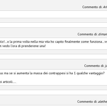
Commento di:
Ar
Commento di:
dima
olo!...x la prima volta nella mia vita ho capito finalmente come funziona.
on vedo l'ora di prenderene una!
Commento di:
j
sa: ma se si aumenta la massa dei contrappesi si ha 1 qualche vantaggio?
 articoli....
Commento di:
alethe