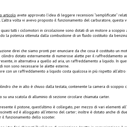
o articolo
avete approvato l’idea di leggere recensioni “semplificate” rela
. L’altra volta vi avevo proposto il funzionamento del carburatore, questa vo
quasi tutti i ciclomotori in circolazione sono dotati di un motore a scoppio 
do la potenza ottenuta dalla combustione di un fluido costituito da benzina
zione direi che siamo pronti per enunciare da che cosa è costituito un mo
 cilindro dotato esternamente di numerose alette per il raffreddamento ad 
sente, in alternativa a quello ad aria, un raffreddamento a liquido. In ques
di non sono necessarie le alette esterne.
e con un raffreddamento a liquido costa qualcosa in più rispetto all’altro 
cilindro che in alto è chiuso dalla testata, contenente la camera di scoppio 
o su una scatola di alluminio di sezione circolare chiamata carter.
 presente il pistone, quest’ultimo è collegato, per mezzo di vari elementi al
uscinetti ed è alloggiato all’interno del carter; inoltre è dotato anche di d
r il funzionamento dello scooter.