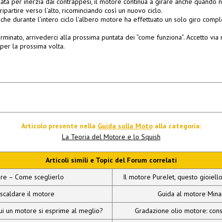
ata per inerzia dai contrappesi, il motore continua a girare anche quando n
ipartire verso l’alto, ricominciando così un nuovo ciclo.
 che durante l’intero ciclo l’albero motore ha effettuato un solo giro compl
rminato, arrivederci alla prossima puntata dei “come funziona”. Accetto via
per la prossima volta.
Articolo presente nella
Guida sulla Moto
alla categoria:
La Teoria del Motore e lo Squish
Articoli simili e Topic del Forum correlati
re – Come sceglierlo
Il motore PureJet, questo gioiell
caldare il motore
Guida al motore Minar
 cui un motore si esprime al meglio?
Gradazione olio motore: cons