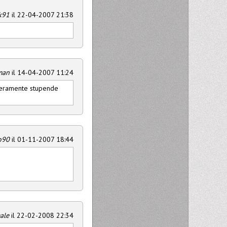
k91
il 22-04-2007 21:38
man
il 14-04-2007 11:24
..veramente stupende
o90
il 01-11-2007 18:44
ale
il 22-02-2008 22:34