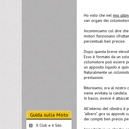
Ho visto che nel
mio ultim
vari organi dei ciclomotori
Incominciamo col dire che 
motori funzionano sfruttan
percentuali ben precise.
Dopo questa breve introdu
Esso è formato da un solo
ciclomotore può essere pre
un apposito liquido e quin
Naturalmente un ciclomotor
prestazioni.
Ritorniamo, ora al nostro 
viene avvitata la candela.
In basso, invece è attaccat
All’interno del cilindro è
“albero” gira su appositi c
Guida sulla Moto
dei compiti ben precisi pe
Il Club e il Sito