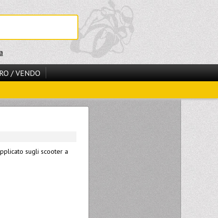
a
RO / VENDO
plicato sugli scooter a