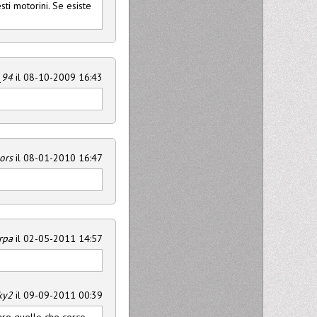
ti motorini. Se esiste
_94
il 08-10-2009 16:43
ors
il 08-01-2010 16:47
rpa
il 02-05-2011 14:57
ky2
il 09-09-2011 00:39