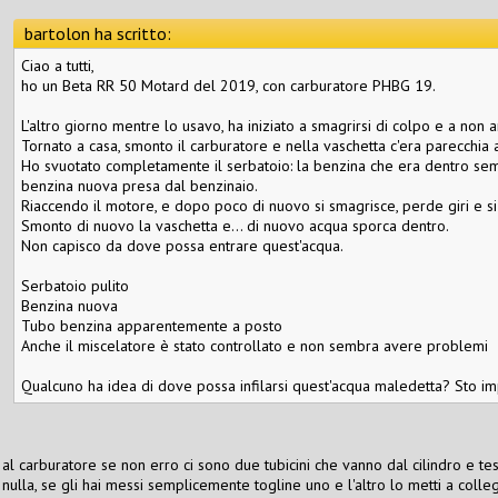
bartolon ha scritto:
Ciao a tutti,
ho un Beta RR 50 Motard del 2019, con carburatore PHBG 19.
L'altro giorno mentre lo usavo, ha iniziato a smagrirsi di colpo e a non 
Tornato a casa, smonto il carburatore e nella vaschetta c'era parecchia
Ho svuotato completamente il serbatoio: la benzina che era dentro semb
benzina nuova presa dal benzinaio.
Riaccendo il motore, e dopo poco di nuovo si smagrisce, perde giri e s
Smonto di nuovo la vaschetta e... di nuovo acqua sporca dentro.
Non capisco da dove possa entrare quest'acqua.
Serbatoio pulito
Benzina nuova
Tubo benzina apparentemente a posto
Anche il miscelatore è stato controllato e non sembra avere problemi
Qualcuno ha idea di dove possa infilarsi quest'acqua maledetta? Sto 
al carburatore se non erro ci sono due tubicini che vanno dal cilindro e test
nulla, se gli hai messi semplicemente togline uno e l'altro lo metti a coll