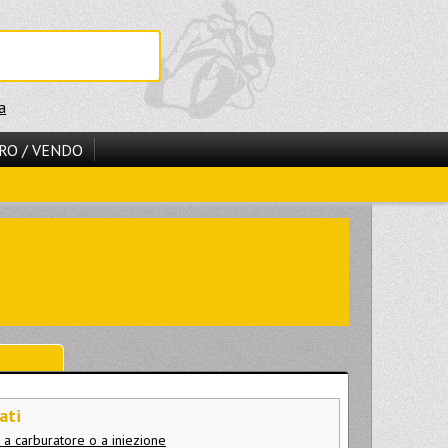
a
RO / VENDO
ati
 a carburatore o a iniezione