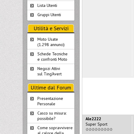
Lista Utenti
Gruppi Utenti
Utilità e Servizi
Moto Usate
(1.298 annunci)
Schede Tecniche
e confronti Moto
Negozi Attivi
sul Ting'Avert
Ultime dal Forum
Presentazione
Personale
Casco su misura:
possibile?
Ale2222
Super Sport
Come sopravvivere
al calore della