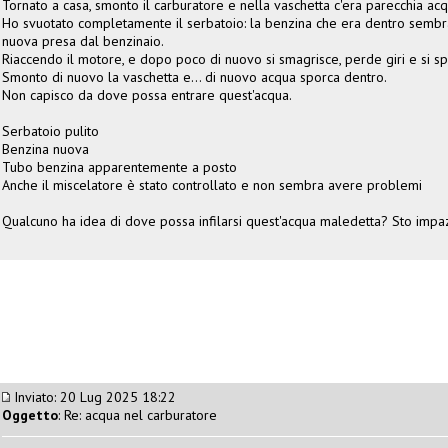
Tornato a casa, smonto il carburatore e nella vaschetta c'era parecchia ac
Ho svuotato completamente il serbatoio: la benzina che era dentro sembra
nuova presa dal benzinaio.
Riaccendo il motore, e dopo poco di nuovo si smagrisce, perde giri e si s
Smonto di nuovo la vaschetta e... di nuovo acqua sporca dentro.
Non capisco da dove possa entrare quest'acqua.
Serbatoio pulito
Benzina nuova
Tubo benzina apparentemente a posto
Anche il miscelatore è stato controllato e non sembra avere problemi
Qualcuno ha idea di dove possa infilarsi quest'acqua maledetta? Sto imp
Inviato: 20 Lug 2025 18:22
Oggetto
: Re: acqua nel carburatore