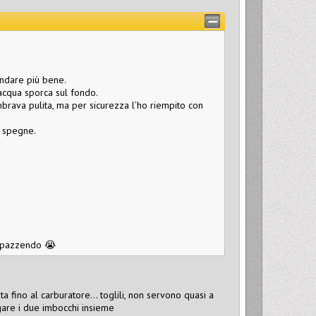
andare più bene.
 acqua sporca sul fondo.
rava pulita, ma per sicurezza l’ho riempito con
i spegne.
impazzendo 😭
a fino al carburatore... toglili, non servono quasi a
egare i due imbocchi insieme