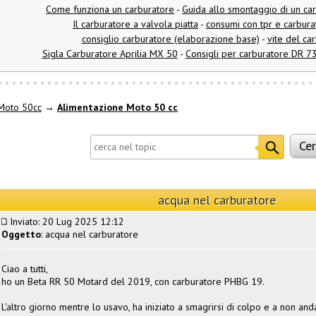
Come funziona un carburatore
-
Guida allo smontaggio di un ca
Il carburatore a valvola piatta
-
consumi con tpr e carbur
consiglio carburatore (elaborazione base)
-
vite del ca
Sigla Carburatore Aprilia MX 50
-
Consigli per carburatore DR 
Moto 50cc
→
Alimentazione Moto 50 cc
acqua nel carburatore
Inviato: 20 Lug 2025 12:12
Oggetto
: acqua nel carburatore
Ciao a tutti,
ho un Beta RR 50 Motard del 2019, con carburatore PHBG 19.
L'altro giorno mentre lo usavo, ha iniziato a smagrirsi di colpo e a non an