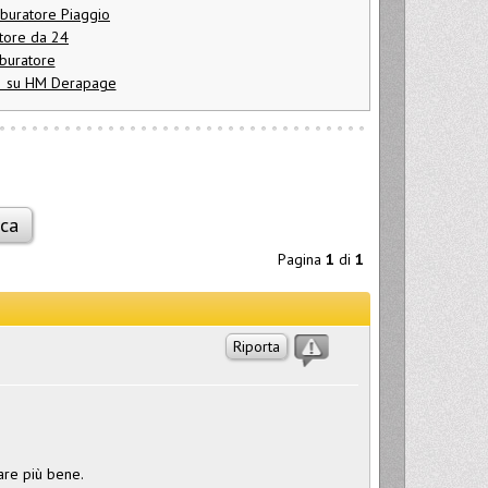
rburatore Piaggio
atore da 24
rburatore
73 su HM Derapage
Pagina
1
di
1
Riporta
dare più bene.