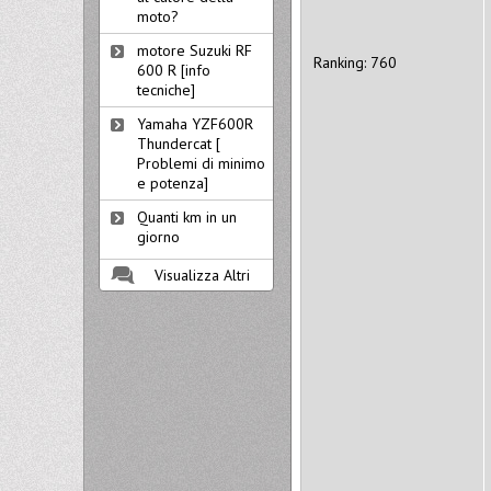
moto?
motore Suzuki RF
Ranking: 760
600 R [info
tecniche]
Yamaha YZF600R
Thundercat [
Problemi di minimo
e potenza]
Quanti km in un
giorno
Visualizza Altri