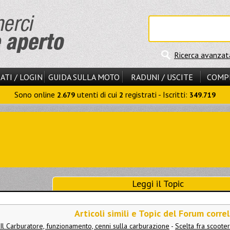
Ricerca avanzat
ATI / LOGIN
GUIDA SULLA MOTO
RADUNI / USCITE
COMP
Sono online
utenti di cui
registrati - Iscritti:
2.679
2
349.719
Leggi il Topic
Articoli simili e Topic del Forum correl
Il Carburatore, funzionamento, cenni sulla carburazione
-
Scelta fra scooter