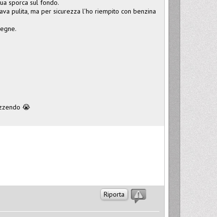
qua sporca sul fondo.
va pulita, ma per sicurezza l’ho riempito con benzina
pegne.
azzendo 😭
Riporta