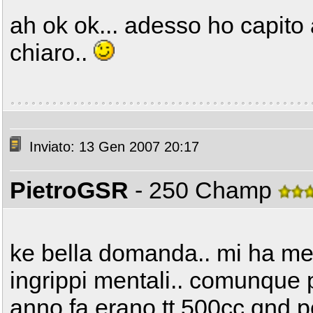
ah ok ok... adesso ho capito 
chiaro..
Inviato: 13 Gen 2007 20:17
PietroGSR
- 250 Champ
ke bella domanda.. mi ha mes
ingrippi mentali.. comunque 
anno fa erano tt 500cc qnd p