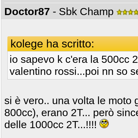
Doctor87
- Sbk Champ
kolege ha scritto:
io sapevo k c'era la 500cc 
valentino rossi...poi nn so s
si è vero.. una volta le moto
800cc), erano 2T... però sin
delle 1000cc 2T...!!!!