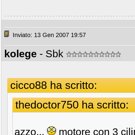
Inviato: 13 Gen 2007 19:57
kolege
- Sbk
cicco88 ha scritto:
thedoctor750 ha scritto:
azzo...
motore con 3 cili