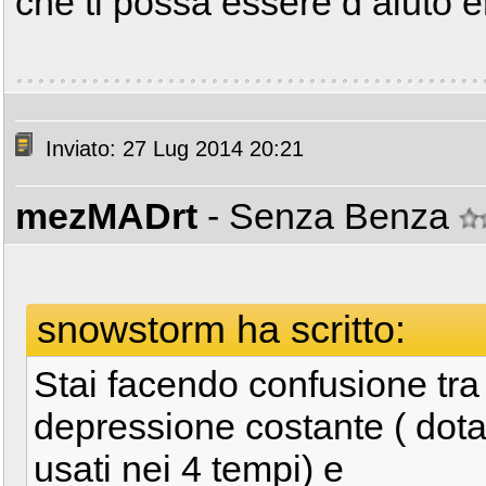
che ti possa essere d aiuto era
Inviato: 27 Lug 2014 20:21
mezMADrt
- Senza Benza
snowstorm ha scritto:
Stai facendo confusione tra
depressione costante ( dotat
usati nei 4 tempi) e