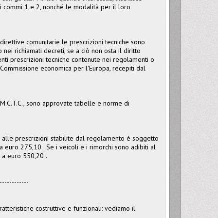
 ai commi 1 e 2, nonché le modalità per il loro
 direttive comunitarie le prescrizioni tecniche sono
nei richiamati decreti, se a ciò non osta il diritto
nti prescrizioni tecniche contenute nei regolamenti o
 Commissione economica per l'Europa, recepiti dal
 M.C.T.C., sono approvate tabelle e norme di
alle prescrizioni stabilite dal regolamento è soggetto
uro 275,10 . Se i veicoli e i rimorchi sono adibiti al
5 a euro 550,20 .
------------
tteristiche costruttive e funzionali: vediamo il