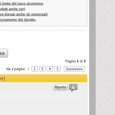
l limite del tasso alcolemico
ultati anche con)
ve illegali anche gli omologati!
iornamento del libretto.
Pagina
1
di
5
Vai a pagina
1
2
3
4
5
Successivo
ne]
Riporta