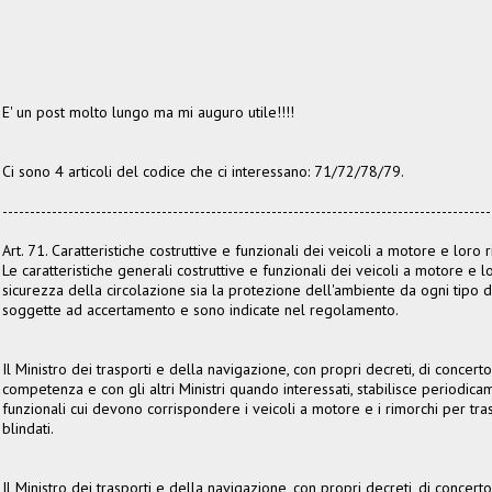
E' un post molto lungo ma mi auguro utile!!!!
Ci sono 4 articoli del codice che ci interessano: 71/72/78/79.
-----------------------------------------------------------------------------------------
Art. 71. Caratteristiche costruttive e funzionali dei veicoli a motore e loro r
Le caratteristiche generali costruttive e funzionali dei veicoli a motore e lo
sicurezza della circolazione sia la protezione dell'ambiente da ogni tipo d
soggette ad accertamento e sono indicate nel regolamento.
Il Ministro dei trasporti e della navigazione, con propri decreti, di concerto
competenza e con gli altri Ministri quando interessati, stabilisce periodicam
funzionali cui devono corrispondere i veicoli a motore e i rimorchi per tras
blindati.
Il Ministro dei trasporti e della navigazione, con propri decreti, di concerto 