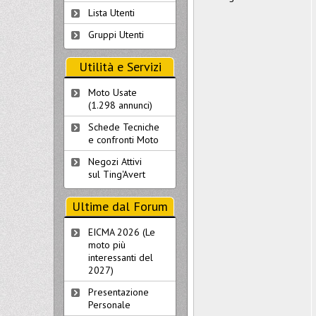
Lista Utenti
Gruppi Utenti
Utilità e Servizi
Moto Usate
(1.298 annunci)
Schede Tecniche
e confronti Moto
Negozi Attivi
sul Ting'Avert
Ultime dal Forum
EICMA 2026 (Le
moto più
interessanti del
2027)
Presentazione
Personale