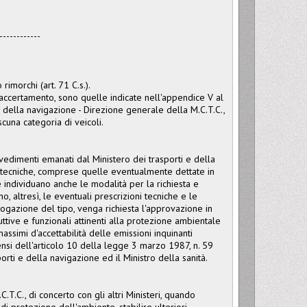
------------
rimorchi (art. 71 C.s.).
d accertamento, sono quelle indicate nell'appendice V al
i e della navigazione - Direzione generale della M.C.T.C.,
cuna categoria di veicoli.
vvedimenti emanati dal Ministero dei trasporti e della
i tecniche, comprese quelle eventualmente dettate in
e individuano anche le modalità per la richiesta e
, altresì, le eventuali prescrizioni tecniche e le
logazione del tipo, venga richiesta l'approvazione in
uttive e funzionali attinenti alla protezione ambientale
massimi d'accettabilità delle emissioni inquinanti
 sensi dell'articolo 10 della legge 3 marzo 1987, n. 59
orti e della navigazione ed il Ministro della sanità.
.T.C., di concerto con gli altri Ministeri, quando
di protezione dell'ambiente, stabilire ulteriori