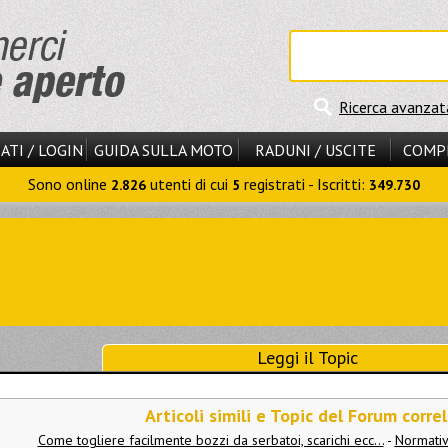
Ricerca avanzat
ATI / LOGIN
GUIDA SULLA MOTO
RADUNI / USCITE
COMP
Sono online
utenti di cui
registrati - Iscritti:
2.826
5
349.730
Leggi il Topic
Articoli simili e Topic del Forum correl
Come togliere facilmente bozzi da serbatoi, scarichi ecc...
-
Normativ