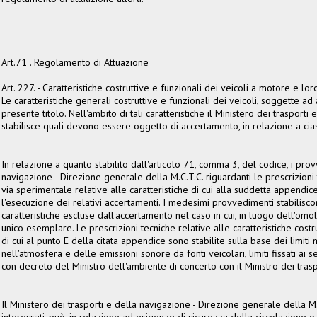
-----------------------------------------------------------------------------------------
Art.71 . Regolamento di Attuazione
Art. 227. - Caratteristiche costruttive e funzionali dei veicoli a motore e loro 
Le caratteristiche generali costruttive e funzionali dei veicoli, soggette a
presente titolo. Nell'ambito di tali caratteristiche il Ministero dei trasport
stabilisce quali devono essere oggetto di accertamento, in relazione a cias
In relazione a quanto stabilito dall'articolo 71, comma 3, del codice, i pro
navigazione - Direzione generale della M.C.T.C. riguardanti le prescrizion
via sperimentale relative alle caratteristiche di cui alla suddetta appendic
l'esecuzione dei relativi accertamenti. I medesimi provvedimenti stabiliscono
caratteristiche escluse dall'accertamento nel caso in cui, in luogo dell'omo
unico esemplare. Le prescrizioni tecniche relative alle caratteristiche costr
di cui al punto E della citata appendice sono stabilite sulla base dei limiti 
nell'atmosfera e delle emissioni sonore da fonti veicolari, limiti fissati ai
con decreto del Ministro dell'ambiente di concerto con il Ministro dei trasp
Il Ministero dei trasporti e della navigazione - Direzione generale della M.C
interessati, può, in relazione ad esigenze di sicurezza della circolazione o 