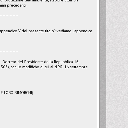
ommi precedenti.
-------------
'appendice V del presente titolo": vediamo l'appendice
-------------
 - Decreto del Presidente della Repubblica 16
 303), con le modifiche di cui al d.P.R. 16 settembre
 E LORO RIMORCHI)