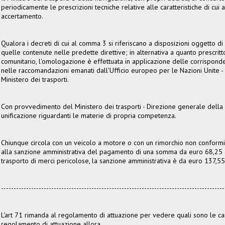
periodicamente le prescrizioni tecniche relative alle caratteristiche di cui
accertamento.
Qualora i decreti di cui al comma 3 si riferiscano a disposizioni oggetto di
quelle contenute nelle predette direttive; in alternativa a quanto prescritto 
comunitario, l'omologazione è effettuata in applicazione delle corrisponde
nelle raccomandazioni emanati dall'Ufficio europeo per le Nazioni Unite -
Ministero dei trasporti.
Con provvedimento del Ministero dei trasporti - Direzione generale della
unificazione riguardanti le materie di propria competenza.
Chiunque circola con un veicolo a motore o con un rimorchio non conformi 
alla sanzione amministrativa del pagamento di una somma da euro 68,25 a e
trasporto di merci pericolose, la sanzione amministrativa è da euro 137,5
-----------------------------------------------------------------------------------------
L'art 71 rimanda al regolamento di attuazione per vedere quali sono le cara
regolamento di attuazione allora.