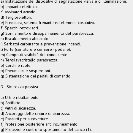
a) Installazione dei dispositivi di segnalazione visiva e di illuminazione.
b) Impianto elettrico.
c) Avvisatori acustici.
d) Tergiproiettori.
e) Frenatura, sistema frenante ed elementi costitutivi.
f) Specchi retrovisori.
g) Sbrinamento e disappannamento del parabrezza.
h) Riscaldamento abitacolo.
i) Serbatoi carburante e prevenzione incendi.
l) Porte (serrature e cerniere - pedane).
m) Campo di visibilità del conducente.
n) Tergilavacristallo parabrezza.
o) Cerchi e ruote.
p) Pneumatici e sospensioni.
q) Sistemazione dei pedali di comando.
D - Sicurezza passiva
a) Urti e ribaltamento.
b) Antifurto.
c) Vetri di sicurezza.
d) Ancoraggi delle cinture di sicurezza.
e) Paraurti per autovetture.
f) Protezione posteriore anti incuneamento.
g) Protezione contro lo spostamento del carico (1).