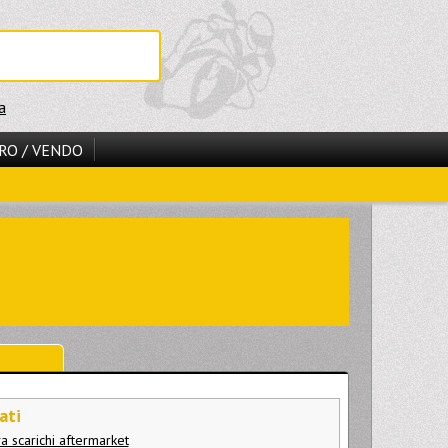
a
RO / VENDO
ati
a scarichi aftermarket