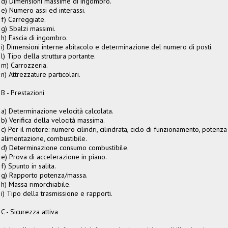
d) Dimensioni massime di ingombro.
e) Numero assi ed interassi.
f) Carreggiate.
g) Sbalzi massimi.
h) Fascia di ingombro.
i) Dimensioni interne abitacolo e determinazione del numero di posti.
l) Tipo della struttura portante.
m) Carrozzeria.
n) Attrezzature particolari.
B - Prestazioni
a) Determinazione velocità calcolata.
b) Verifica della velocità massima.
c) Per il motore: numero cilindri, cilindrata, ciclo di funzionamento, potenza
alimentazione, combustibile.
d) Determinazione consumo combustibile.
e) Prova di accelerazione in piano.
f) Spunto in salita.
g) Rapporto potenza/massa.
h) Massa rimorchiabile.
i) Tipo della trasmissione e rapporti.
C - Sicurezza attiva