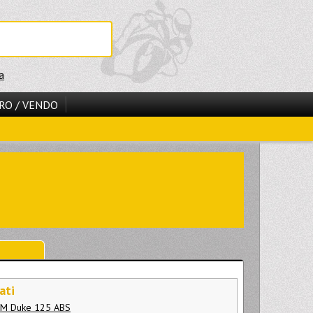
a
RO / VENDO
ati
TM Duke 125 ABS