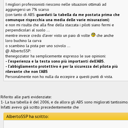
I migliori professionisti riescono nelle situazioni ottimali ad
aggiungerci un 7% scarso
(con tanto di ABS:
guardati la tabella da me postata prima che
comunque rispecchia una media delle varie misurazioni
)
e non mi risulta che alla fine della staccata i piloti siano fermi e
perpendicolari al suolo …
mentre invece credo d'aver visto un paio di volte
che anche
loro buchino la curva
o scambino la pista per uno scivolo …
@ AlbertoSSP:
thenegoziator ha semplicemente espresso le sue opinioni:
- l'esperienza e la testa sono più importanti dell'ABS.
- l'abbigliamento protettivo è per la sicurezza del pilota più
rilevante che non l'ABS
Personalmente non ho nulla da eccepire a questi punti di vista.
Riferito alle parti evidenziate:
1- La tua tabella è del 2006, e da allora gli ABS sono migliorati tantissimo, 
Infatti avevo già scritto precedentemente che
AlbertoSSP ha scritto: