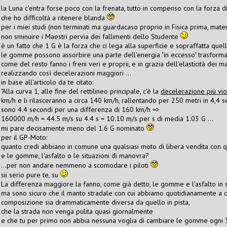
la Luna c'entra forse poco con la frenata, tutto in compenso con la forza di
che ho difficoltà a ritenere blanda
per i miei studi (non terminati ma guardacaso proprio in Fisica prima, matem
non sminuire i Maestri pervia dei fallimenti dello Studente
è un fatto che 1 G è la forza che ci lega alla superficie e sopraffatta quell
le gomme possono assorbire una parte dell'energia "in eccesso" trasforma
come del resto fanno i freni veri e proprii, e in grazia dell'elasticità dei ma
realizzando così decelerazioni maggiori …
in base all'articolo da te citato:
"Alla curva 1, alle fine del rettilineo principale, c'è la
decelerazione più vio
km/h e li rilasceranno a circa 140 km/h, rallentando per 250 metri in 4,4 
sono 4.4 secondi per una differenza di 160 km/h =>
160000 m/h = 44.5 m/s su 4.4 s = 10.10 m/s per s di media 1.03 G …
mi pare decisamente meno del 1.6 G nominato
per il GP-Moto:
quanto credi abbiano in comune una qualsiasi moto di libera vendita con qu
e le gomme, l'asfalto o le situazioni di manovra?
…per non andare nemmeno a scomodare i piloti
sii serio pure te, su
La differenza maggiore la fanno, come già detto, le gomme e l'asfalto in s
ma sono sicuro che il manto stradale con cui abbiamo quotidianamente a 
composizione sia drammaticamente diversa da quello in pista,
che la strada non venga pulita quasi giornalmente
e che tu per primo non abbia nessuna voglia di cambiare le gomme ogni 