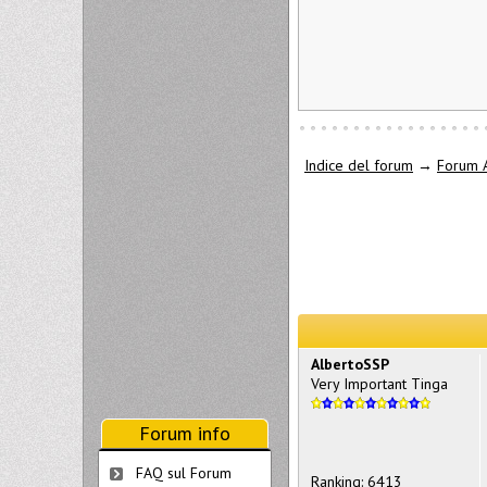
Indice del forum
→
Forum A
AlbertoSSP
Very Important Tinga
Forum info
FAQ sul Forum
Ranking: 6413