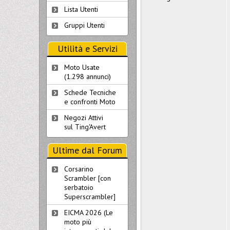
Lista Utenti
Gruppi Utenti
Utilità e Servizi
Moto Usate
(1.298 annunci)
Schede Tecniche
e confronti Moto
Negozi Attivi
sul Ting'Avert
Ultime dal Forum
Corsarino
Scrambler [con
serbatoio
Superscrambler]
EICMA 2026 (Le
moto più