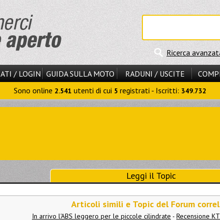
Ricerca avanzat
ATI / LOGIN
GUIDA SULLA MOTO
RADUNI / USCITE
COMP
Sono online
utenti di cui
registrati - Iscritti:
2.541
5
349.732
Leggi il Topic
Articoli simili e Topic del Forum correl
In arrivo l'ABS leggero per le piccole cilindrate
-
Recensione K