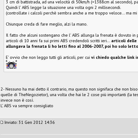
3 cm di battistrada, ad una velocità di 50km/h (=1388cm al secondo), p
Quindi l' ABS legge la situazione una volta ogni 2 millisecondi.
(controllate i calcoli perchè sembra anche a me troppo veloce... ma mi pa
Chiunque creda di fare meglio, alzi la mano.
Il fatto che alcuni sostengano che l' ABS allunga la frenata è dovuto in
articoli di 10 anni fa sui primi ABS credendoli scritti ieri...
articoli dell
allungava la frenata li ho letti fino al 2006-2007, poi ho solo lett
E' ovvio che non leggo tutti gli articoli, per cui
vi chiedo qualche link i
2- Nessuno ha mai detto il contrario, ma questo non signifaca che non biso
quelle di TheNegozietor), una volta che hai le 2 cose più importanti (la te
invece non è così.
L' ABS va sempre consigliato
Inviato: 31 Gen 2012 14:36