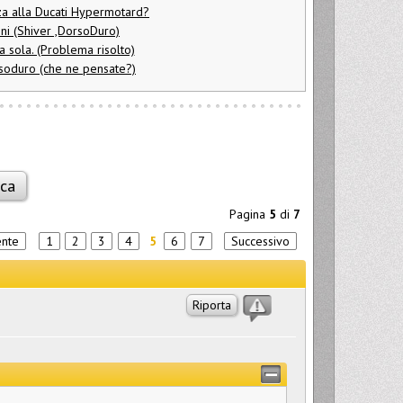
za alla Ducati Hypermotard?
oni (Shiver ,DorsoDuro)
a sola. (Problema risolto)
soduro (che ne pensate?)
Pagina
5
di
7
ente
1
2
3
4
5
6
7
Successivo
Riporta