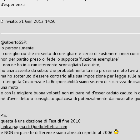
d'esperienza
Inviato: 31 Gen 2012 14:50
@albertoSSP:
io personalmente
- consiglio ciò che mi sento di consigliare e cerco di sostenere i miei consig
non per partito preso o 'fede' o supposta 'funzione esemplare'
- non ne ho in alcun intervento
s
consigliato l'acquisto,
ho anzi asserito da subito che probabilmente la mia prossima moto l'avrà
ma ho sostenuto d'essere contrario alla sua imposizione per legge sulle 
- ritengo la Coscienza e la Responsabilità siano sistemi di sicurezza decisam
una moto
e con la migliore buona volontà non mi pare né d'esser caduto caduto in 
né d'aver detto o consigliato qualcosa di potenzialmente dannoso alle gi
P.S.
questa è una citazione di Test di fine 2010:
Link a pagina di Quellidellelica.com
e NON mi pare le differenze siano abissali rispetto al 2006