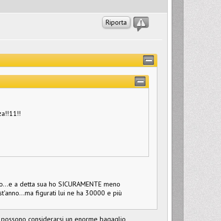
Riporta
a!!11!!
roppo...e a detta sua ho SICURAMENTE meno
st'anno...ma figurati lui ne ha 30000 e più
a possono considerarsi un enorme bagaglio