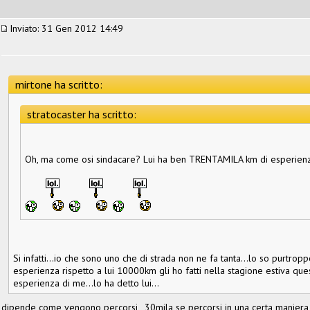
Inviato: 31 Gen 2012 14:49
mirtone ha scritto:
stratocaster ha scritto:
Oh, ma come osi sindacare? Lui ha ben TRENTAMILA km di esperienz
Si infatti...io che sono uno che di strada non ne fa tanta...lo so purt
esperienza rispetto a lui 10000km gli ho fatti nella stagione estiva que
esperienza di me...lo ha detto lui...
dipende come vengono percorsi , 30mila se percorsi in una certa manier