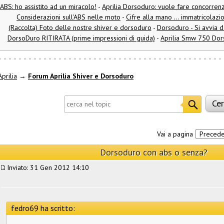
ABS: ho assistito ad un miracolo!
-
Aprilia Dorsoduro: vuole fare concorren
Considerazioni sull'ABS nelle moto
-
Cifre alla mano ... immatricolazi
(Raccolta) Foto delle nostre shiver e dorsoduro
-
Dorsoduro - Si avvia d
DorsoDuro RITIRATA (prime impressioni di guida)
-
Aprilia Smw 750 Dor
prilia
→
Forum Aprilia Shiver e Dorsoduro
Vai a pagina
Preced
Dorsoduro con abs o senza?
Inviato: 31 Gen 2012 14:10
fedro69 ha scritto: