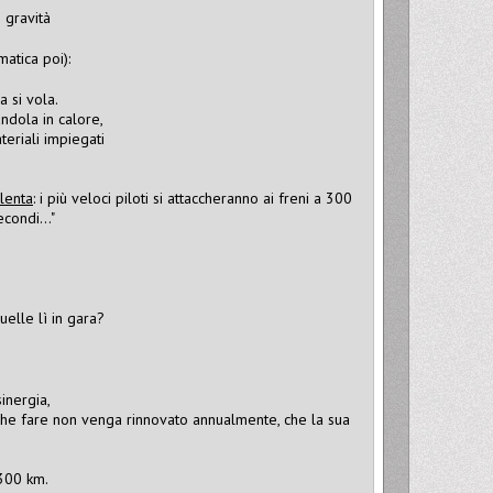
 gravità
atica poi):
a si vola.
ndola in calore,
teriali impiegati
lenta
: i più veloci piloti si attaccheranno ai freni a 300
secondi…"
elle lì in gara?
inergia,
che fare non venga rinnovato annualmente, che la sua
300 km.