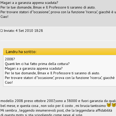
Magari a a garanzia appena scaduta?
Per le tue domande, Bmax e Il Professore ti saranno di aiuto.
Per trovare statori d'"occasione", prova con la funzione "ricerca", giacchè 
Ciao!
Inviato: 4 Set 2010 18:28
Landru ha scritto:
2008?
Quanti km ci hai fatto prima della cottura?
Magari a a garanzia appena scaduta?
Per le tue domande, Bmax e Il Professore ti saranno di aiuto.
Per trovare statori d'"occasione", prova con la funzione "ricerca", giacc
Ciao!
modello 2008 preso ottobre 2007,sono a 38000 e fuori garanzia da qual
bel mese, e questa cosa , non solo per il costo , mi brucia tantissimo
Mi sembra , leggendo innumerevoli post, che la leggendaria affidabilità
di questa moto si stia sciogliendo come neve al sole.