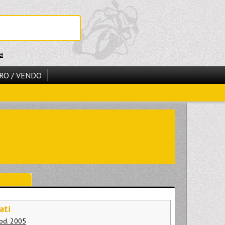
a
RO / VENDO
ati
od. 2005