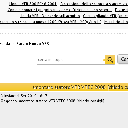
Honda VFR 800 RC46 2001
-
L'accensione dello scooter a statore-vo
Come smontare i gruppi variazione e frizione su uno scooter
-
Discuss
Honda VFR - Domande sull'acquisto
-
Costi tagliando VFR (km-c
 testato su strada la nuova 1200 (Prova VFR 1200) Atto II°
-
Manubrio alto 
Honda
→
Forum Honda VFR
smontare statore VFR VTEC 2008 [chiedo co
Inviato: 4 Set 2010 16:17
Oggetto
: smontare statore VFR VTEC 2008 [chiedo consigli]