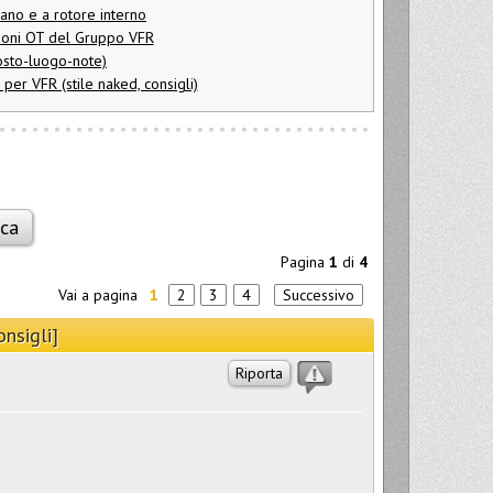
lano e a rotore interno
ioni OT del Gruppo VFR
osto-luogo-note)
per VFR (stile naked, consigli)
Pagina
1
di
4
Vai a pagina
1
2
3
4
Successivo
nsigli]
Riporta