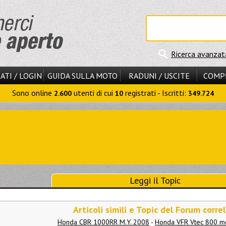
Ricerca avanzat
ATI / LOGIN
GUIDA SULLA MOTO
RADUNI / USCITE
COMP
Sono online
utenti di cui
registrati - Iscritti:
2.600
10
349.724
Leggi il Topic
Articoli simili e Topic del Forum correl
Honda CBR 1000RR M.Y. 2008
-
Honda VFR Vtec 800 m