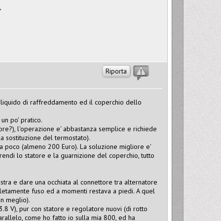
,
Riporta
el liquido di raffreddamento ed il coperchio dello
un po' pratico.
ore?), l'operazione e' abbastanza semplice e richiede
la sostituzione del termostato).
ta poco (almeno 200 Euro). La soluzione migliore e'
endi lo statore e la guarnizione del coperchio, tutto
stra e dare una occhiata al connettore tra alternatore
ompletamente fuso ed a momenti restava a piedi. A quel
in meglio).
.8 V), pur con statore e regolatore nuovi (di rotto
parallelo, come ho fatto io sulla mia 800, ed ha