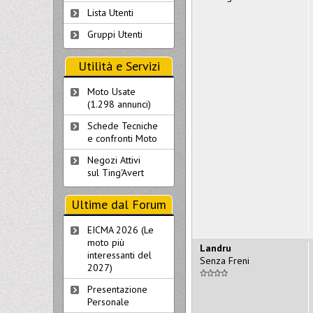
Lista Utenti
Gruppi Utenti
Utilità e Servizi
Moto Usate
(1.298 annunci)
Schede Tecniche
e confronti Moto
Negozi Attivi
sul Ting'Avert
Ultime dal Forum
EICMA 2026 (Le
moto più
Landru
interessanti del
Senza Freni
2027)
Presentazione
Personale