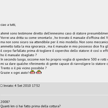
ciao a tutti,
ahimè sono testimone diretto dell'ennesimo caso di statore presumibilmen
Vorrei una dritta su come smontarlo , ho trovato il manuale d'officina del
ma non sono sicuro sia attendibile per il mio modello. Non sono meccanic
ammetto tutta la mia ignoranza , ma il manuale in mio possesso dice fra gli
il corpo farfallato prima di togliere il coperchio dello statore: è così o ef
ho il manuale sbagliato ?
In secondo luogo, siccome non ho proprio voglia di spendere 500 e rotti 
mi sa dare qualche riferimento di gente capace di riavvolgere lo statore co
Trento o il più vicino possibile ?
Grazie x ogni aiuto!
Inviato: 4 Set 2010 17:52
2008?
Quanti km ci hai fatto prima della cottura?