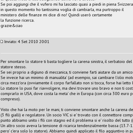
Se poi aggiungi che il vufero mi ha lasciato quasi a piedi in piena Svizzera
in questo momento ho tantissima voglia di cambiarla, ma purtroppo il
ministero delle finanze mi dice di no! Quindi userò certamente
la funzione ricerca.
grazie&ciao
Inviato: 4 Set 2010 20:01
Per smontare lo statore ti basta togliere la carena sinistra, il serbatoio d
statore stesso.
Se sei proprio a digiuno di meccanica, ti conviene farti aiutare da un amico 
Se invece hai un minimo di manualita' (ad esempio, sai cambiare l'olio mot
circa mezz'ora (ovviamente il corpo farfallato non si tocca, forse hai letto 
Lo statore lo puoi far riavvolgere, ma devi trovare uno bravo e non ti cos
comprarlo in USA, dove costa la meta' che in Europa (con circa 300 euro pr
compreso).
Visto che hai la moto per le mani, ti conviene smontare anche la carena de
(3 fili gialli) e regolatore. Un socio VIC si e' trovato con il connettore c
punto abbiamo unito i fili con stagno ed il problema si e' risolto del tutto (
Un altro socio aveva la tensione di ricarica tendenzialmente bassa (13.7-13
pero' c'era solo lo statore). Abbiamo quindi applicato il filo aggiuntivo in 