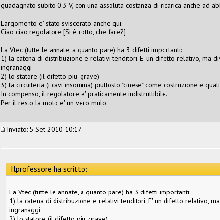
guadagnato subito 0.3 V, con una assoluta costanza di ricarica anche ad ab
L'argomento e' stato sviscerato anche qui:
Ciao ciao regolatore [Si è rotto, che fare?]
La Vtec (tutte le annate, a quanto pare) ha 3 difetti importanti:
1) la catena di distribuzione e relativi tenditori. E' un difetto relativo, ma di
ingranaggi
2) lo statore (il difetto piu' grave)
3) la circuiteria (i cavi insomma) piuttosto "cinese" come costruzione e qualit
In compenso, il regolatore e' praticamente indistruttibile.
Per il resto la moto e' un vero mulo.
Inviato: 5 Set 2010 10:17
Ilprofessore ha scritto:
La Vtec (tutte le annate, a quanto pare) ha 3 difetti importanti:
1) la catena di distribuzione e relativi tenditori. E' un difetto relativo, ma
ingranaggi
2) lo statore (il difetto piu' grave)