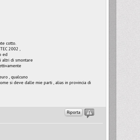
te cotto.
 VTEC 2002 ,
o ed
 altri di smontare
fettivamente
euro , qualcuno
me si deve dalle mie parti , alias in provincia di
Riporta