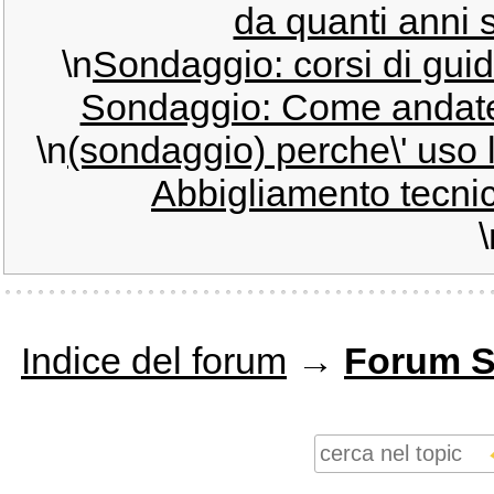
da quanti anni s
\n
Sondaggio: corsi di guid
Sondaggio: Come andate 
\n
(sondaggio) perche\' uso 
Abbigliamento tecnico
\
Indice del forum
→
Forum S