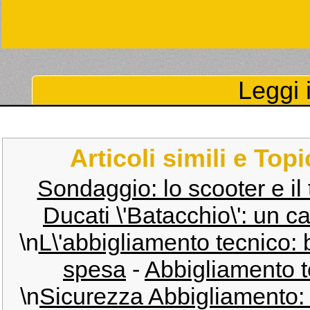
Leggi i
Articoli simili e Top
Sondaggio: lo scooter e il 
Ducati \'Batacchio\': un c
\n
L\'abbigliamento tecnico:
spesa
-
Abbigliamento t
\n
Sicurezza Abbigliamento: 