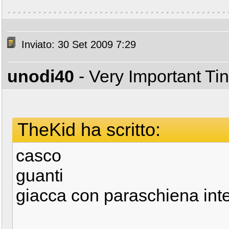
Inviato: 30 Set 2009 7:29
unodi40
- Very Important T
TheKid ha scritto:
casco
guanti
giacca con paraschiena int