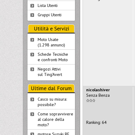
Lista Utenti
Gruppi Utenti
Utilità e Servizi
Moto Usate
(1.298 annunci)
Schede Tecniche
e confronti Moto
Negozi Attivi
sul Ting'Avert
Ultime dal Forum
nicolashiver
Senza Benza
Casco su misura:
possibile?
Come sopravvivere
al calore della
Ranking: 64
moto?
motore Suzuki RF