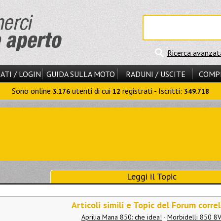
Ricerca avanzat
ATI / LOGIN
GUIDA SULLA MOTO
RADUNI / USCITE
COMP
Sono online
utenti di cui
registrati - Iscritti:
3.176
12
349.718
Leggi il Topic
Articoli simili e Topic del Forum correl
Aprilia Mana 850: che idea!
-
Morbidelli 850 8