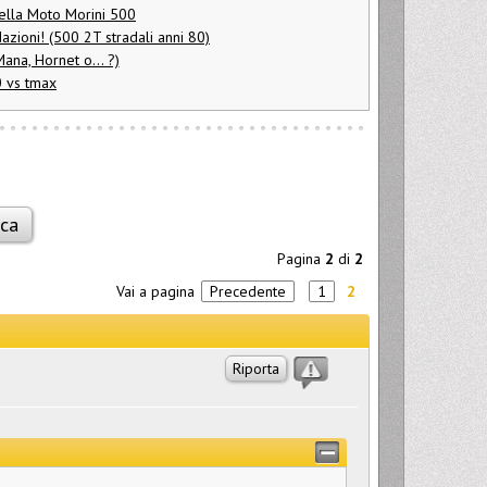
della Moto Morini 500
azioni! (500 2T stradali anni 80)
ana, Hornet o... ?)
0 vs tmax
Pagina
2
di
2
Vai a pagina
Precedente
1
2
Riporta