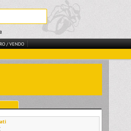
a
RO / VENDO
ati
V