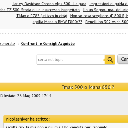
Harley-Davidson Chrono Alps 500 - La gara
-
Impressioni di guida 
ha TZ 500: Storia di un insuccesso inaspettato
-
Ho un Sogno.. ma.. delucid
TMax o FZ8? (utilizzo in città)
-
Non so cosa scegliere. (F 800 R, M
aprilia Mana o BMW F800r??
-
Benelli bn 302 vs sh 30
Generale
→
Confronti e Consigli Acquisto
Tmax 500 o Mana 850 ?
Inviato: 26 Mag 2009 17:14
nicolashiver ha scritto:
ascolta rick, la mia non è più mia, l'ho venduta per l'appunto.