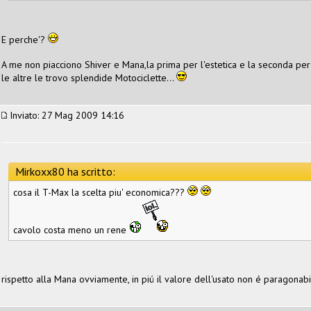
E perche'?
A me non piacciono Shiver e Mana,la prima per l'estetica e la seconda per
le altre le trovo splendide Motociclette...
Inviato: 27 Mag 2009 14:16
Mirkoxx80 ha scritto:
cosa il T-Max la scelta piu' economica???
cavolo costa meno un rene
rispetto alla Mana ovviamente, in piú il valore dell'usato non é paragonab