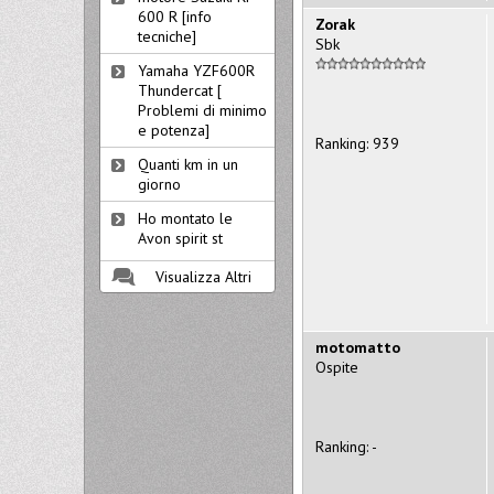
600 R [info
Zorak
tecniche]
Sbk
Yamaha YZF600R
Thundercat [
Problemi di minimo
e potenza]
Ranking: 939
Quanti km in un
giorno
Ho montato le
Avon spirit st
Visualizza Altri
motomatto
Ospite
Ranking: -