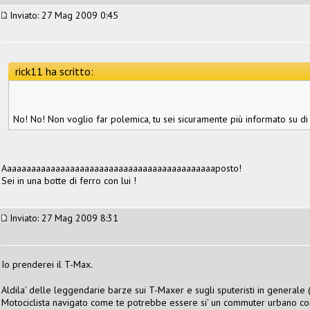
Inviato: 27 Mag 2009 0:45
rick11 ha scritto:
No! No! Non voglio far polemica, tu sei sicuramente più informato su di 
Aaaaaaaaaaaaaaaaaaaaaaaaaaaaaaaaaaaaaaaaaaaaposto!
Sei in una botte di ferro con lui !
Inviato: 27 Mag 2009 8:31
Io prenderei il T-Max.
Aldila' delle leggendarie barze sui T-Maxer e sugli sputeristi in generale 
Motociclista navigato come te potrebbe essere si' un commuter urbano como