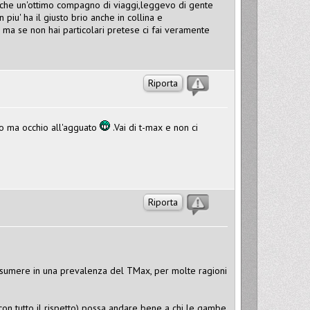
anche un'ottimo compagno di viaggi,leggevo di gente
piu' ha il giusto brio anche in collina e
a se non hai particolari pretese ci fai veramente
Riporta
no ma occhio all'agguato
.Vai di t-max e non ci
Riporta
ssumere in una prevalenza del TMax, per molte ragioni
con tutto il rispetto) possa andare bene a chi le gambe