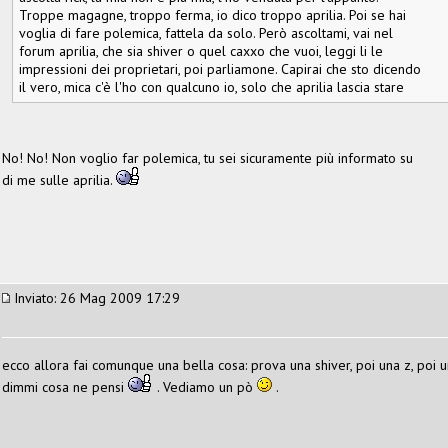
Troppe magagne, troppo ferma, io dico troppo aprilia. Poi se hai
voglia di fare polemica, fattela da solo. Però ascoltami, vai nel
forum aprilia, che sia shiver o quel caxxo che vuoi, leggi li le
impressioni dei proprietari, poi parliamone. Capirai che sto dicendo
il vero, mica c'è l'ho con qualcuno io, solo che aprilia lascia stare
No! No! Non voglio far polemica, tu sei sicuramente più informato su
di me sulle aprilia.
Inviato: 26 Mag 2009 17:29
ecco allora fai comunque una bella cosa: prova una shiver, poi una z, poi u
dimmi cosa ne pensi
. Vediamo un pò
.