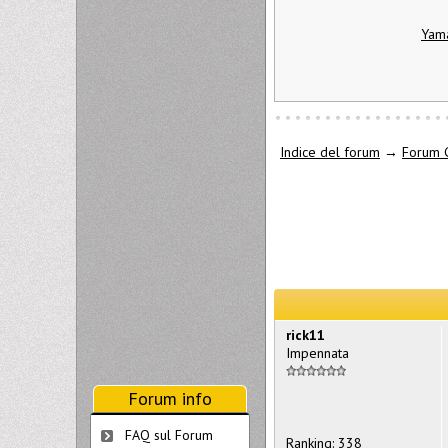
Yama
Indice del forum
→
Forum 
rick11
Impennata
Forum info
FAQ sul Forum
Ranking: 338