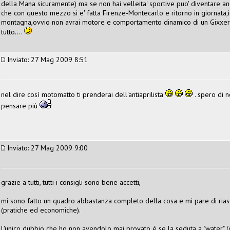
della Mana sicuramente) ma se non hai velleita' sportive puo' diventare 
che con questo mezzo si e' fatta Firenze-Montecarlo e ritorno in giornata,in 
montagna,ovvio non avrai motore e comportamento dinamico di un Gixxer m
tutto....
Inviato: 27 Mag 2009 8:51
nel dire così motomatto ti prenderai dell'antiaprilista
. spero di 
pensare più
Inviato: 27 Mag 2009 9:00
grazie a tutti, tutti i consigli sono bene accetti,
mi sono fatto un quadro abbastanza completo della cosa e mi pare di ria
(pratiche ed economiche).
L'unico dubbio che ho non avendolo mai provato é se la seduta a "water" (