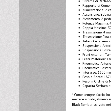
Sistema di Raffre
Rapporto di Compre
Alimentazione: 2 c
Accensione: Bobina
Avviamento: A ped
Potenza Massima: 4
Coppia Massima: 37
Trasmissione: 4 ma
Trasmissione Final
Telaio: Culla semi
Sospensione Anteri
Sospensione Poster
Freni Anteriori: Ta
Freni Posteriori: T
Pneumatico Anterio
Pneumatico Posteri
Interasse: 1300 m
Peso a Secco: 187 
Peso in Ordine di 
Capacità Serbatoio: 
* Come sempre faccio, ho c
mettere a nudo, almeno su
Black Bomber scrivete ne