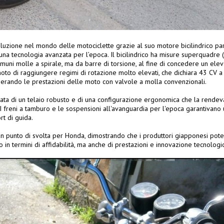
oluzione nel mondo delle motociclette grazie al suo motore bicilindrico p
na tecnologia avanzata per l’epoca. Il bicilindrico ha misure superquadre (
uni molle a spirale, ma da barre di torsione, al fine di concedere un elev
to di raggiungere regimi di rotazione molto elevati, che dichiara 43 CV a 
erando le prestazioni delle moto con valvole a molla convenzionali.
ata di un telaio robusto e di una configurazione ergonomica che la rendeva 
 I freni a tamburo e le sospensioni all'avanguardia per l'epoca garantivan
t di guida.
n punto di svolta per Honda, dimostrando che i produttori giapponesi pot
o in termini di affidabilità, ma anche di prestazioni e innovazione tecnologi