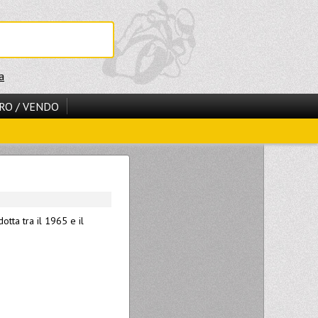
a
RO / VENDO
tta tra il 1965 e il