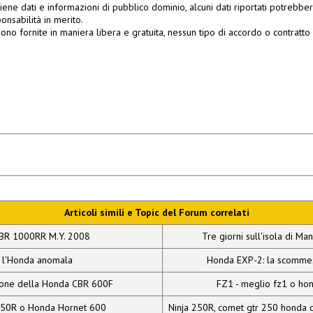
ene dati e informazioni di pubblico dominio, alcuni dati riportati potrebbero
onsabilità in merito.
ono fornite in maniera libera e gratuita, nessun tipo di accordo o contratto s
Articoli simili e Topic del Forum correlati
BR 1000RR M.Y. 2008
Tre giorni sull'isola di Ma
. l'Honda anomala
Honda EXP-2: la scomme
ione della Honda CBR 600F
FZ1 - meglio fz1 o ho
750R o Honda Hornet 600
Ninja 250R, comet gtr 250 honda c