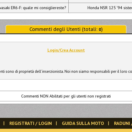
saki ER6-F: quale mi consigliereste?
Honda NSR 125 '94 siste
Commenti degli Utenti (totali:
)
0
Login/Crea Account
ti sono di proprietà dell'inserzionista. Noi non siamo responsabili per il loro c
Commenti NON Abilitati per gli utenti non registrati
REGISTRATI / LOGIN
GUIDA SULLA MOTO
RADUNI 