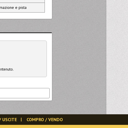
mazione e pista
ontenuto.
/ USCITE
COMPRO / VENDO