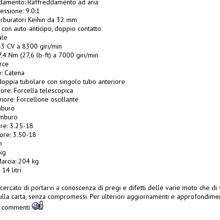
ddamento: Raffreddamento ad aria
ssione: 9.0:1
arburatori Keihin da 32 mm
 con auto-anticipo, doppio contatto
ale
3 CV a 8300 giri/min
,4 Nm (27,6 lb-ft) a 7000 giri/min
rce
e: Catena
-doppia tubolare con singolo tubo anteriore
ore: Forcella telescopica
iore: Forcellone oscillante
mburo
amburo
re: 3.25-18
ore: 3.50-18
m
kg
Marcia: 204 kg
14 litri
ercato di portarvi a conoscenza di pregi e difetti delle varie moto che di 
lla carta, senza compromessi. Per ulteriori aggiornamenti e approfondime
i commenti