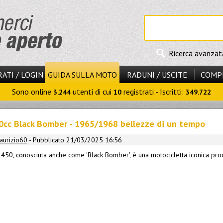
Ricerca avanzat
ATI / LOGIN
GUIDA SULLA MOTO
RADUNI / USCITE
COMP
Sono online
utenti di cui
registrati - Iscritti:
3.244
10
349.722
cc Black Bomber - 1965/1968 bellezze di un tempo
aurizio60
- Pubblicato 21/03/2025 16:56
50, conosciuta anche come 'Black Bomber', è una motocicletta iconica prodo