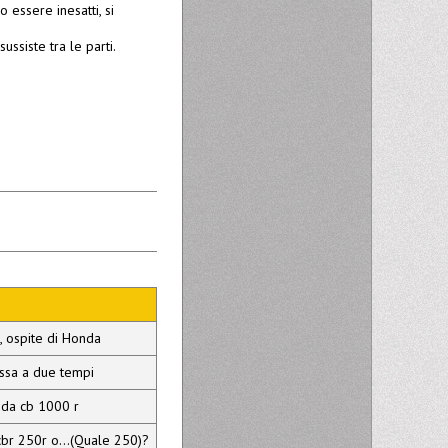
 essere inesatti, si
ussiste tra le parti.
n, ospite di Honda
ssa a due tempi
nda cb 1000 r
br 250r o...(Quale 250)?