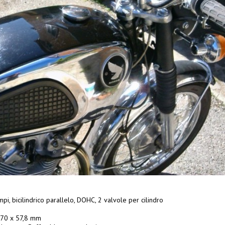
pi, bicilindrico parallelo, DOHC, 2 valvole per cilindro
 70 x 57,8 mm