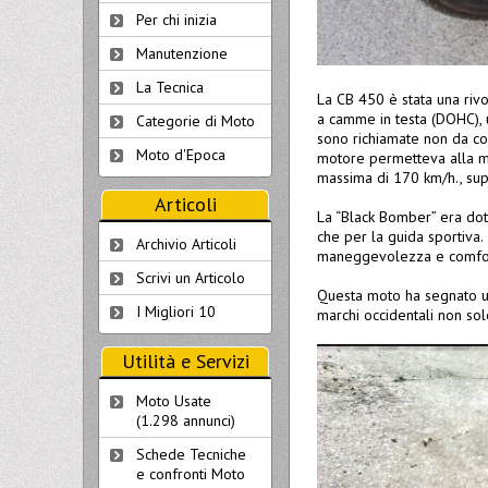
Per chi inizia
Manutenzione
La Tecnica
La CB 450 è stata una riv
a camme in testa (DOHC), u
Categorie di Moto
sono richiamate non da com
Moto d'Epoca
motore permetteva alla mo
massima di 170 km/h., sup
Articoli
La “Black Bomber” era dot
che per la guida sportiva.
Archivio Articoli
maneggevolezza e comfor
Scrivi un Articolo
Questa moto ha segnato u
I Migliori 10
marchi occidentali non sol
Utilità e Servizi
Moto Usate
(1.298 annunci)
Schede Tecniche
e confronti Moto