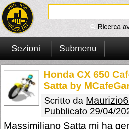
Ricerca a
Sezioni
Submenu
Honda CX 650 Café
Satta by MCafeGa
Maurizio
Scritto da
Pubblicato 29/04/20
Massimiliano Satta mi ha ge