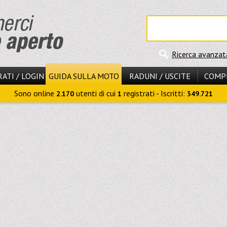
Ricerca avanzat
ATI / LOGIN
GUIDA SULLA MOTO
RADUNI / USCITE
COMP
Sono online
utenti di cui
registrati - Iscritti:
2.170
1
349.721