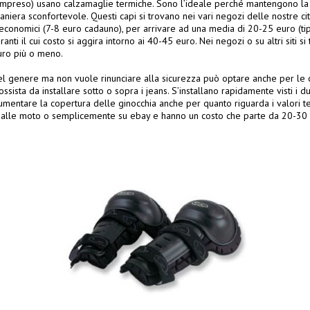
compreso) usano calzamaglie termiche. Sono l’ideale perché mantengono l
niera sconfortevole. Questi capi si trovano nei vari negozi delle nostre ci
 economici (7-8 euro cadauno), per arrivare ad una media di 20-25 euro (t
anti il cui costo si aggira intorno ai 40-45 euro. Nei negozi o su altri siti s
euro più o meno.
el genere ma non vuole rinunciare alla sicurezza può optare anche per le c
ssista da installare sotto o sopra i jeans. S’installano rapidamente visti i du
aumentare la copertura delle ginocchia anche per quanto riguarda i valori te
ati alle moto o semplicemente su ebay e hanno un costo che parte da 20-30