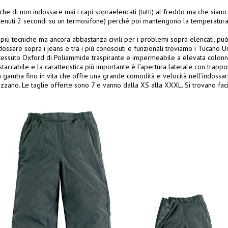
nche di non indossare mai i capi sopraelencati (tutti) al freddo ma che sia
 tenuti 2 secondi su un termosifone) perché poi mantengono la temperatura 
 più tecniche ma ancora abbastanza civili per i problemi sopra elencati, può 
dossare sopra i jeans e tra i più conosciuti e funzionali troviamo i Tucano 
tessuto Oxford di Poliammide traspirante e impermeabile a elevata colonna
staccabile e la caratteristica più importante è l’apertura laterale con trapp
a gamba fino in vita che offre una grande comodità e velocità nell’indossarl
zzano. Le taglie offerte sono 7 e vanno dalla XS alla XXXL. Si trovano fac