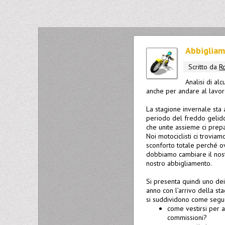
Abbigliam
Scritto da
R
Analisi di al
anche per andare al lavoro 
La stagione invernale sta 
periodo del freddo gelido
che unite assieme ci prep
Noi motociclisti ci troviam
sconforto totale perché ov
dobbiamo cambiare il nostr
nostro abbigliamento.
Si presenta quindi uno dei
anno con l’arrivo della sta
si suddividono come segu
come vestirsi per 
commissioni?