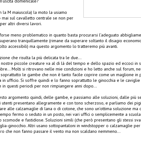
un’uscita domenicale?
on la M maiuscola) la moto la usiamo
mai sul cavalletto centrale se non per
r altri diversi lavori.
a forse meno problematico in quanto basta procurarsi l’adeguato abbigliame
si superano tranquillamente (rimane da superare soltanto il disagio economico
olto accessibili) ma questo argomento lo tratteremo più avanti.
zione che risulta la più delicata tra le due…
nostre piccole creature va al di là del tempo e dello spazio ed eccoci in s
re… Molti si ritrovano nelle mie condizioni e ho letto anche sul forum, nei 
soprattutto le gambe che non è tanto facile coprire come un maglione in più
a in ufficio. Si soffre quindi e lo fanno soprattutto le ginocchia e le cavigl
e in questi periodi per non rimpiangere anni dopo…
sto argomento quindi, delle gambe, e passiamo alle soluzioni, dalle più se
i utenti presentano allegramente e con tono scherzoso, e parliamo dei pigi
ssare alle calzamaglie di lana o di cotone, che sono un’ottima soluzione m
empo fermo o seduto in un posto, nei vari uffici o semplicemente a scuola o
 scomode e fastidiose. Soluzioni simili (che però presentano gli stessi sva
iglia-ginocchio. Altri usano sottopantaloni in windstopper o calzamaglie per
ero che non fanno passare il vento ma non scaldano nemmeno…