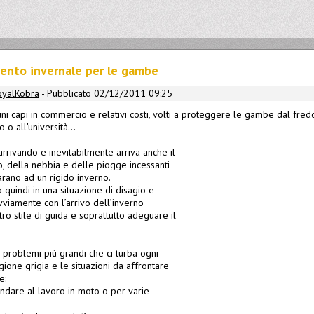
ento invernale per le gambe
oyalKobra
- Pubblicato 02/12/2011 09:25
cuni capi in commercio e relativi costi, volti a proteggere le gambe dal fre
o all'università...
arrivando e inevitabilmente arriva anche il
, della nebbia e delle piogge incessanti
arano ad un rigido inverno.
o quindi in una situazione di disagio e
viamente con l’arrivo dell’inverno
o stile di guida e soprattutto adeguare il
 problemi più grandi che ci turba ogni
gione grigia e le situazioni da affrontare
e:
andare al lavoro in moto o per varie