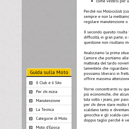
come vestirsi per 
Perché noi Motociclisti (c
sempre e non la mettiamo 
regolare manutenzione o pe
Il secondo quesito risult
difficoltà, in gran parte, 
questione non risultano m
Analizziamo la prima situa
L’amore che portiamo alle 
mattinata del tardo novemb
lamentele che riguardano 
Guida sulla Moto
possiamo liberarci in frett
offrire massima attenzion
Il Club e il Sito
Vorrei concentrarmi su que
Per chi inizia
più economiche, che alcun
tuta sotto i jeans, per pa
Manutenzione
per chi deve stare molto t
La Tecnica
scaldano tanto e diventano
ginocchia e gli scalda-cav
Categorie di Moto
doppio taglio perché è v
Moto d'Epoca