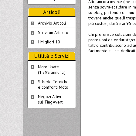
Altri ancora invece (me 
senza sovra-scaldare in ma
Articoli
su ebay, partendo dai più
trovare anche quelli traspir
Archivio Articoli
più costosi, dai 55 ai 95 
Scrivi un Articolo
Chi preferisce soluzioni d
protezioni da endurista/cro
I Migliori 10
l’altro contribuiscono ad 
facilmente sui siti dedic
Utilità e Servizi
Moto Usate
(1.298 annunci)
Schede Tecniche
e confronti Moto
Negozi Attivi
sul Ting'Avert