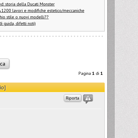
d: storia della Ducati Monster
200 lavori e modifiche estetico/meccaniche
hio stile o nuovi modelli??
guida, difetti noti)
Pagina
1
di
1
io]
Riporta