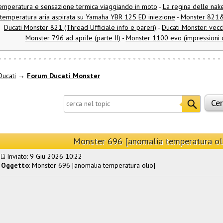
emperatura e sensazione termica viaggiando in moto
-
La regina delle nake
temperatura aria aspirata su Yamaha YBR 125 ED iniezione
-
Monster 821&1
Ducati Monster 821 (Thread Ufficiale info e pareri)
-
Ducati Monster: vecc
Monster 796 ad aprile (parte II)
-
Monster 1100 evo (impressioni di 
ucati
→
Forum Ducati Monster
Monster 696 [anomalia temperatura ol
Inviato: 9 Giu 2026 10:22
Oggetto
: Monster 696 [anomalia temperatura olio]