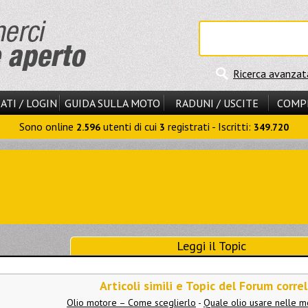
Ricerca avanzat
ATI / LOGIN
GUIDA SULLA MOTO
RADUNI / USCITE
COMP
Sono online
utenti di cui
registrati - Iscritti:
2.596
3
349.720
Leggi il Topic
Articoli simili e Topic del Forum correl
Olio motore – Come sceglierlo
-
Quale olio usare nelle m