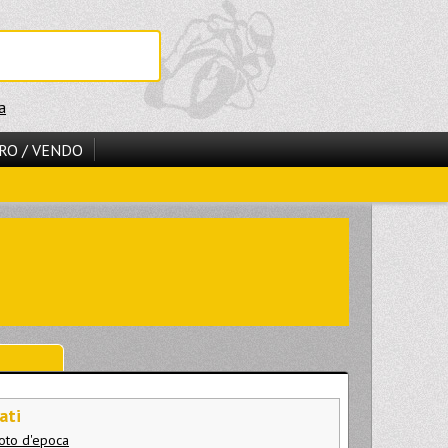
a
RO / VENDO
ati
oto d'epoca