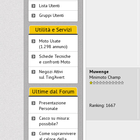
Lista Utenti
Gruppi Utenti
Utilità e Servizi
Moto Usate
(1.298 annunci)
Schede Tecniche
e confronti Moto
Muwenge
Negozi Attivi
Minimoto Champ
sul Ting'Avert
Ultime dal Forum
Presentazione
Ranking: 1667
Personale
Casco su misura:
possibile?
Come sopravvivere
al calore della