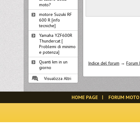
moto?
motore Suzuki RF
600 R [info
tecniche]
Yamaha YZF600R
Thundercat [
Problemi di minimo
e potenza]
Quanti km in un
Indice del forum
→
Forum 
giorno
Visualizza Altri
HOME PAGE
FORUM MOTO