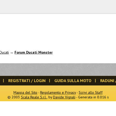
Ducati
→
Forum Ducati Monster
REGISTRATI / LOGIN
GUIDA SULLA MOTO
RADUNI 
Mappa del Sito
-
Regolamento e Privacy
-
Scrivi allo Staff
© 2003
Scala Reale S.r.l.
, by
Davide Vignali
- Generata in 0.016 s