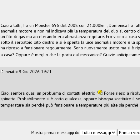
Ciao a tutti , ho un Monster 696 del 2008 con 23.000km , Domenica ho fatto
anomalia motore e non mi indicava più la temperatura del olio al centro d
un filo di gas ma accelerando era abbastanza regolare. Ero vicino a casa
sotto il serbatoio lato destro e si è spenta la luce anomalia motore e la 
ha ripreso a funzionare regolarmente. Sono nuovamente uscito ma si è ripr
a casa? Oppure è meglio che la porta dal meccanico? Grazie anticipatame
Inviato: 9 Giu 2026 19:21
Ciao, sembra quasi un problema di contatti elettrici.
Forse riesci a riso
spinette. Probabilmente si è cotto qualcosa, oppure bisogna sostituire il s
temperature sia perchè può funzionare a temperature più alte sia perchè 
Mostra prima i messaggi di: