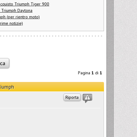
acquisto Triumph Tiger 900
di Triumph Daytona
ph (per rientro moto)
ime notizie)
Pagina
1
di
1
riumph
Riporta