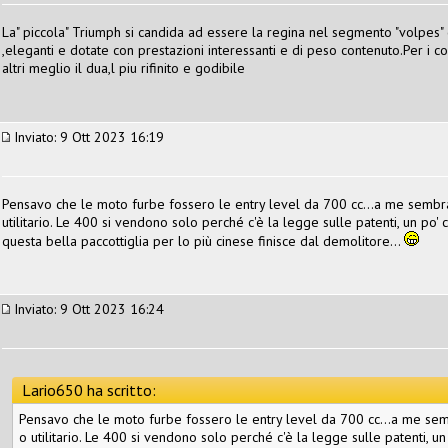
La" piccola" Triumph si candida ad essere la regina nel segmento "volpe
,eleganti e dotate con prestazioni interessanti e di peso contenuto.Per i co
altri meglio il dua,l piu rifinito e godibile
Inviato: 9 Ott 2023 16:19
Pensavo che le moto furbe fossero le entry level da 700 cc...a me sembra
utilitario. Le 400 si vendono solo perché c'è la legge sulle patenti, un po'
questa bella paccottiglia per lo più cinese finisce dal demolitore...
Inviato: 9 Ott 2023 16:24
Lario650 ha scritto:
Pensavo che le moto furbe fossero le entry level da 700 cc...a me semb
o utilitario. Le 400 si vendono solo perché c'è la legge sulle patenti, 