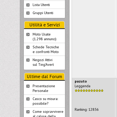
Lista Utenti
Gruppi Utenti
Utilità e Servizi
Moto Usate
(1.298 annunci)
Schede Tecniche
e confronti Moto
Negozi Attivi
sul Ting'Avert
Ultime dal Forum
pazuto
Leggenda
Presentazione
Personale
Casco su misura:
possibile?
Ranking: 12856
Come sopravvivere
al calore della