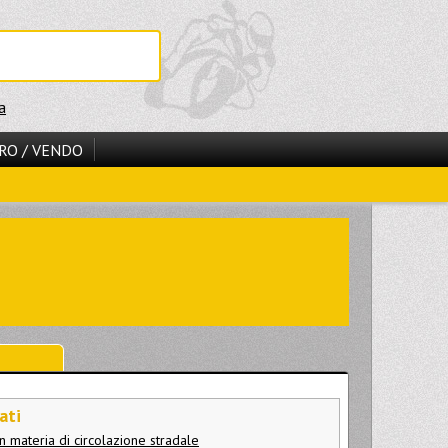
a
RO / VENDO
ati
n materia di circolazione stradale