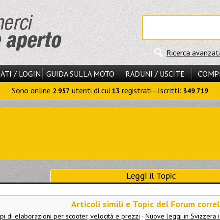
Ricerca avanzat
ATI / LOGIN
GUIDA SULLA MOTO
RADUNI / USCITE
COMP
Sono online
utenti di cui
registrati - Iscritti:
2.957
13
349.719
Leggi il Topic
Articoli simili e Topic del Forum correl
tipi di elaborazioni per scooter, velocità e prezzi
-
Nuove leggi in Svizzera i