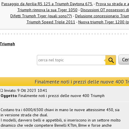
Passaggio da Aprilia RS 125 a Triumph Daytona 675.
-
Prova su strada e 
Triumph rinnova la sua Tiger 1050
-
Discussioni OT possessori 
Difetti Triumph Tiger (quali sono??)
-
Delusione concessionario Trium
Triumph Speed Triple 2011
-
Nuova triumph Tiger 1200 (pr
Triumph
Finalmente noti i prezzi delle nuove 400 T
Inviato: 9 Ott 2023 10:41
Oggetto
: Finalmente noti i prezzi delle nuove 400 Triumph
Costano tra i 6000/6500 chiavi in mano le nuove attesissime 450, sia
in versione strada che dual.
I modelli, davvero belli e appetibili, si inseriscono in un settore molto
dinamico che vede competere Benelli KTtm, Bmw e forse anche