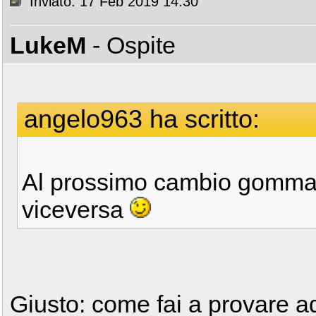
Inviato: 17 Feb 2019 14:30
LukeM
- Ospite
angelo963 ha scritto:
Al prossimo cambio gomma f
viceversa
Giusto: come fai a provare ad