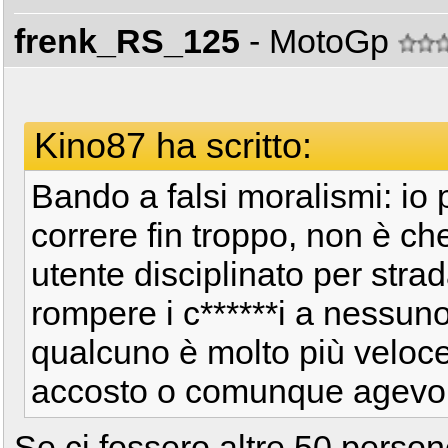
frenk_RS_125
- MotoGp
Kino87 ha scritto:
Bando a falsi moralismi: io 
correre fin troppo, non è c
utente disciplinato per stra
rompere i c******i a nessuno
qualcuno è molto più veloce
accosto o comunque agevolo
Se ci fossero altre 50 pers