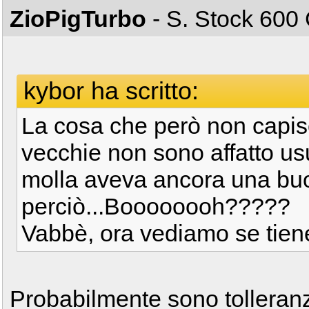
ZioPigTurbo
- S. Stock 60
kybor ha scritto:
La cosa che però non capisc
vecchie non sono affatto usur
molla aveva ancora una buon
perciò...Boooooooh?????
Vabbè, ora vediamo se tien
Probabilmente sono tolleran