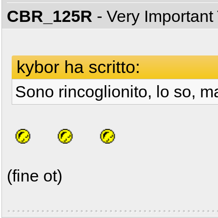
CBR_125R
- Very Important
kybor ha scritto:
Sono rincoglionito, lo so, 
(fine ot)