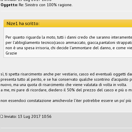
Oggetto
: Re: Sinistro con 100% ragione.
Nize1 ha scritto:
Per quanto riguarda la moto, tutti i danni credo che saranno interament
per l'abbigliamento tecnico(casco ammaccato, giacca,pantaloni strappati
non è una spesa irrisoria, chi decide l'ammontare del danno, e come vi
Grazie
sì, ti spetta risarcimento anche per vestiario, casco ed eventuali oggetti da
presenta tutto al perito, e se hai conservato qualche scontrino d'acquisto 
nuovo, ma una quota di risarcimento che viene valutata di volta in volta.
a me, mi pare di ricordare, diedero il 50% del prezzo del casco e più o m
non essendoci constatazione amichevole l'iter potrebbe essere un po' più
Inviato: 13 Lug 2017 10:56