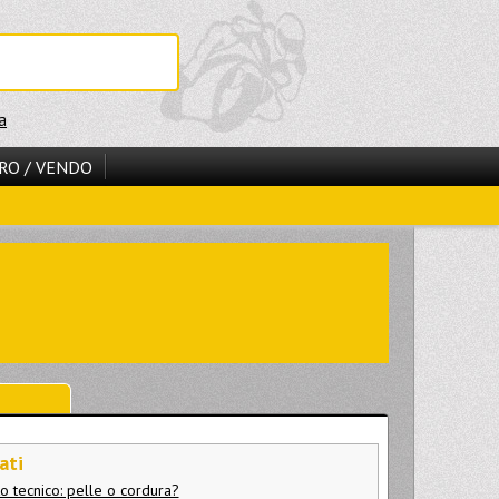
a
RO / VENDO
ati
o tecnico: pelle o cordura?