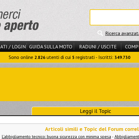
Ricerca avanzat
ATI / LOGIN
GUIDA SULLA MOTO
RADUNI / USCITE
COMP
Sono online
utenti di cui
registrati - Iscritti:
2.826
5
349.730
Leggi il Topic
Articoli simili e Topic del Forum correl
L'abbigliamento tecnico: buona sicurezza con minima spesa
-
Abbigliament