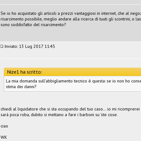
Se io ho acquistato gli articoli a prezzi vantaggiosi in internet, che al ne
risarcimento possibile, meglio andare alla ricerca di tuuti gli scontrini, o 
sono soddisfatto del risarcimento?
Inviato: 13 Lug 2017 11:45
Nize1 ha scritto:
La mia domanda sull'abbigliamento tecnico è questa: se io non ho conser
stima dei danni?
chiedi al liquidatore che si sta occupando del tuo caso... io mi ricomprerei t
sarà poca roba, dubito si mettano a fare i barboni su 'ste cose.
ciao
WK