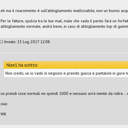
eh ma il risarcimento è sull'abbigliamento inutilizzabile, non un buono acq
Per le fatture, spulcia tra le tue mail, male che vada il perito farà un forf
abbigliamento normale, andrà bene, in caso di abbigliamento top di gam
Inviato: 13 Lug 2017 12:08
Nize1 ha scritto:
Non credo, se io vado in negozio e prendo giacca e pantaloni in gore t
se prendi cose normali ne spendi 1000 e nessuno avrà niente da ridire... ch
ciao
WK