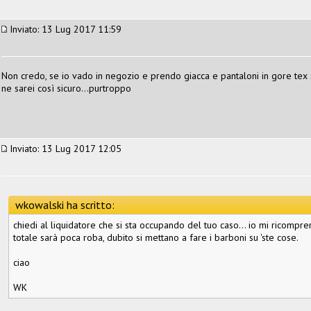
Inviato: 13 Lug 2017 11:59
Non credo, se io vado in negozio e prendo giacca e pantaloni in gore tex 
ne sarei così sicuro...purtroppo
Inviato: 13 Lug 2017 12:05
wkowalski ha scritto:
chiedi al liquidatore che si sta occupando del tuo caso... io mi ricomprere
totale sarà poca roba, dubito si mettano a fare i barboni su 'ste cose.
ciao
WK