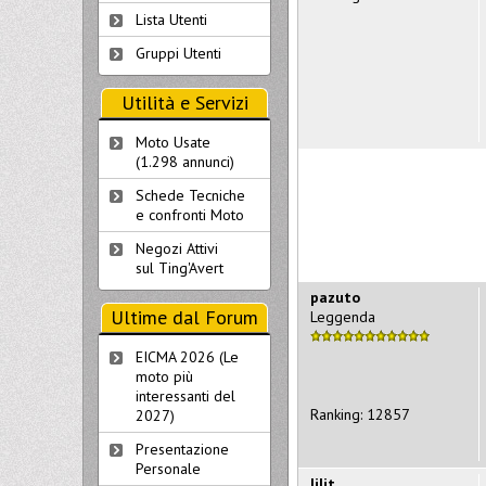
Lista Utenti
Gruppi Utenti
Utilità e Servizi
Moto Usate
(1.298 annunci)
Schede Tecniche
e confronti Moto
Negozi Attivi
sul Ting'Avert
pazuto
Ultime dal Forum
Leggenda
EICMA 2026 (Le
moto più
interessanti del
Ranking: 12857
2027)
Presentazione
Personale
lilit