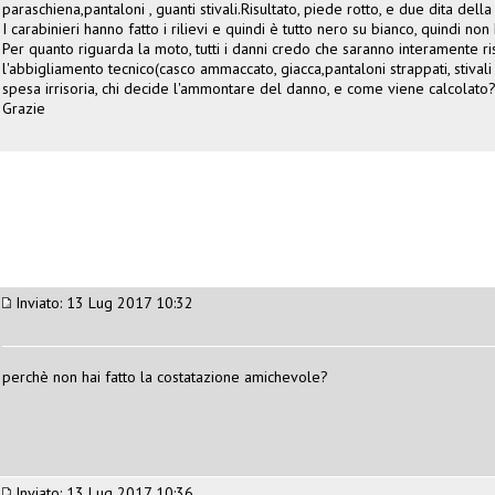
paraschiena,pantaloni , guanti stivali.Risultato, piede rotto, e due dita dell
I carabinieri hanno fatto i rilievi e quindi è tutto nero su bianco, quindi no
Per quanto riguarda la moto, tutti i danni credo che saranno interamente r
l'abbigliamento tecnico(casco ammaccato, giacca,pantaloni strappati, stiv
spesa irrisoria, chi decide l'ammontare del danno, e come viene calcolato
Grazie
Inviato: 13 Lug 2017 10:32
perchè non hai fatto la costatazione amichevole?
Inviato: 13 Lug 2017 10:36