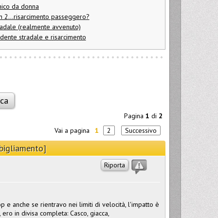
nico da donna
in 2...risarcimento passeggero?
tradale (realmente avvenuto)
idente stradale e risarcimento
Pagina
1
di
2
Vai a pagina
1
2
Successivo
bbigliamento]
Riporta
 e anche se rientravo nei limiti di velocità, l'impatto è
 ero in divisa completa: Casco, giacca,