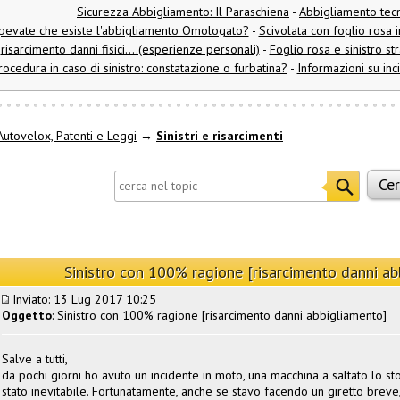
Sicurezza Abbigliamento: Il Paraschiena
-
Abbigliamento tec
pevate che esiste l'abbigliamento Omologato?
-
Scivolata con foglio rosa 
risarcimento danni fisici....(esperienze personali)
-
Foglio rosa e sinistro s
rocedura in caso di sinistro: constatazione o furbatina?
-
Informazioni su inc
utovelox, Patenti e Leggi
→
Sinistri e risarcimenti
Sinistro con 100% ragione [risarcimento danni a
Inviato: 13 Lug 2017 10:25
Oggetto
: Sinistro con 100% ragione [risarcimento danni abbigliamento]
Salve a tutti,
da pochi giorni ho avuto un incidente in moto, una macchina a saltato lo stop
stato inevitabile. Fortunatamente, anche se stavo facendo un giretto breve,