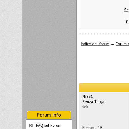
Sa
P
Indice del forum
→
Forum A
Nize1
Senza Targa
Forum info
FAQ sul Forum
Ranking: 49