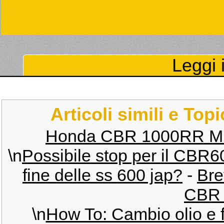
Leggi i
Articoli simili e Top
Honda CBR 1000RR M.
\n
Possibile stop per il CBR60
fine delle ss 600 jap?
-
Bre
CBR 
\n
How To: Cambio olio e f