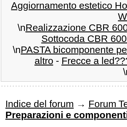
Aggiornamento estetico H
W
\n
Realizzazione CBR 600
Sottocoda CBR 600 F
\n
PASTA bicomponente per 
altro
-
Frecce a led??
\
Indice del forum
→
Forum T
Preparazioni e component