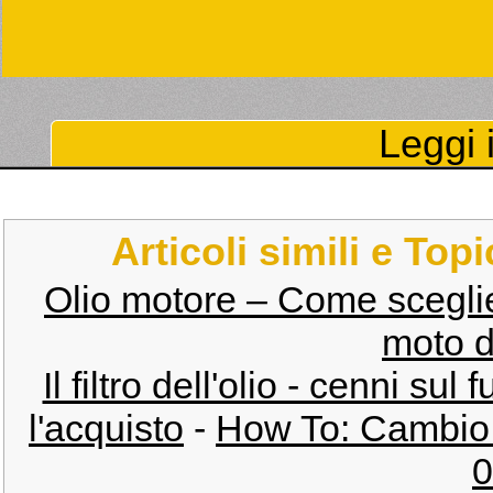
Leggi i
Articoli simili e Top
Olio motore – Come scegli
moto d
Il filtro dell'olio - cenni su
l'acquisto
-
How To: Cambio o
0