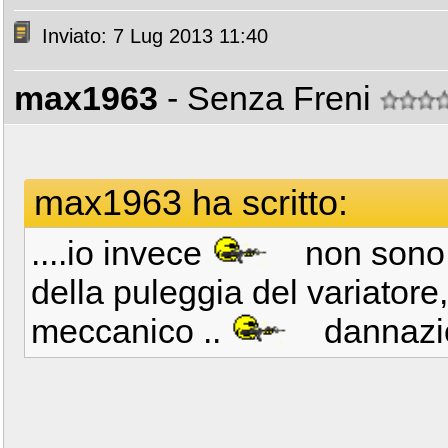
Inviato: 7 Lug 2013 11:40
max1963
- Senza Freni
max1963 ha scritto:
....io invece
non sono r
della puleggia del variatore,
meccanico ..
dannazio