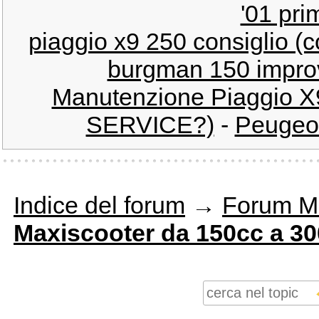
'01 pri
piaggio x9 250 consiglio (co
burgman 150 improv
Manutenzione Piaggio X9
SERVICE?)
-
Peugeot
Indice del forum
→
Forum M
Maxiscooter da 150cc a 3