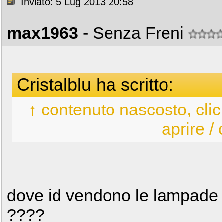
Inviato: 5 Lug 2013 20:58
max1963
- Senza Freni
Cristalblu ha scritto:
↑ contenuto nascosto, clic
aprire /
dove id vendono le lampade 
????