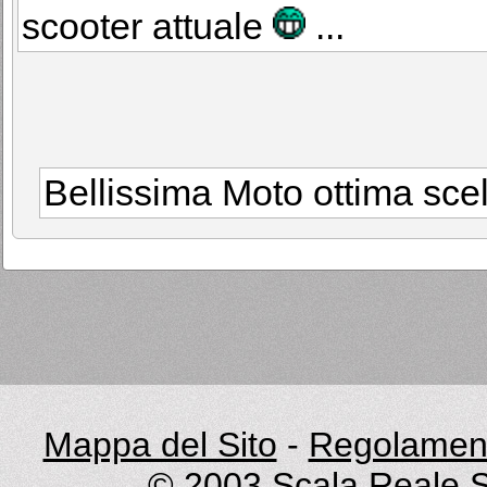
scooter attuale
...
Bellissima Moto ottima sce
Mappa del Sito
-
Regolament
© 2003
Scala Reale S.