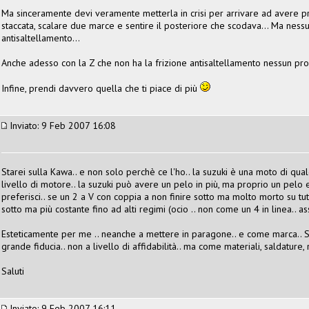
Ma sinceramente devi veramente metterla in crisi per arrivare ad avere pr
staccata, scalare due marce e sentire il posteriore che scodava... Ma nes
antisaltellamento...
Anche adesso con la Z che non ha la frizione antisaltellamento nessun pr
Infine, prendi davvero quella che ti piace di più
Inviato: 9 Feb 2007 16:08
Starei sulla Kawa.. e non solo perchè ce l'ho.. la suzuki è una moto di qualc
livello di motore.. la suzuki può avere un pelo in più, ma proprio un pel
preferisci.. se un 2 a V con coppia a non finire sotto ma molto morto su tu
sotto ma più costante fino ad alti regimi (ocio .. non come un 4 in linea.. a
Esteticamente per me .. neanche a mettere in paragone.. e come marca.. Su
grande fiducia.. non a livello di affidabilità.. ma come materiali, saldature, r
Saluti
Inviato: 9 Feb 2007 16:11