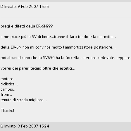
Inviato: 9 Feb 2007 15:23
pregi e difetti della ER-6N???
a me piace più la SV di linee...tranne il faro tondo e la marmitta...
della ER-6N non mi convince molto l'ammortizzatore posteriore...
poi alcuni dicono che la SV650 ha la forcella anteriore cedevole...eppure 
vorrei dei pareri tecnici oltre che estetici...
motore...
ciclistica...
cambio...
freni...
tenuta di strada migliore...
Thanks!
Inviato: 9 Feb 2007 15:24