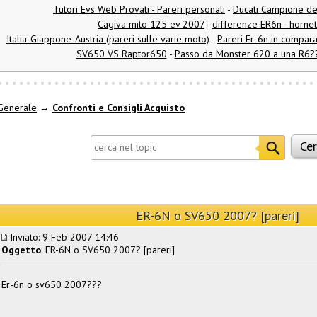
Tutori Evs Web Provati - Pareri personali
-
Ducati Campione d
Cagiva mito 125 ev 2007
-
differenze ER6n - horne
Italia-Giappone-Austria (pareri sulle varie moto)
-
Pareri Er-6n in compar
SV650 VS Raptor650
-
Passo da Monster 620 a una R6??
Generale
→
Confronti e Consigli Acquisto
ER-6N o SV650 2007? [pareri]
Inviato: 9 Feb 2007 14:46
Oggetto
: ER-6N o SV650 2007? [pareri]
Er-6n o sv650 2007???