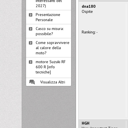
interessanti del
2027)
dna180
Ospite
Presentazione
Personale
Casco su misura:
Ranking: -
possibile?
Come sopravvivere
al calore della
moto?
motore Suzuki RF
600 R [info
tecniche]
Visualizza Altri
HGH