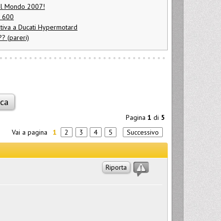
el Mondo 2007!
t 600
ativa a Ducati Hypermotard
? (pareri)
Pagina
1
di
5
Vai a pagina
1
2
3
4
5
Successivo
Riporta