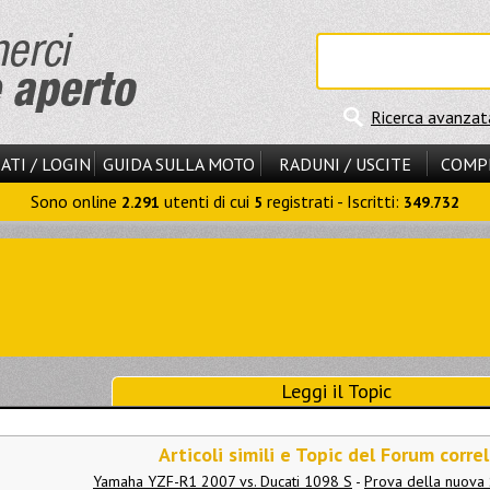
Ricerca avanzat
ATI / LOGIN
GUIDA SULLA MOTO
RADUNI / USCITE
COMP
Sono online
utenti di cui
registrati - Iscritti:
2.291
5
349.732
Leggi il Topic
Articoli simili e Topic del Forum correl
Yamaha YZF-R1 2007 vs. Ducati 1098 S
-
Prova della nuova