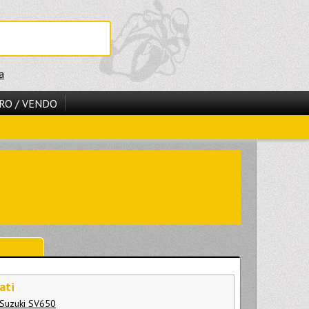
a
RO / VENDO
ati
 Suzuki SV650