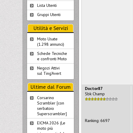
Lista Utenti
Gruppi Utenti
Utilità e Servizi
Moto Usate
(1.298 annunci)
Schede Tecniche
e confronti Moto
Negozi Attivi
sul Ting'Avert
Ultime dal Forum
Doctor87
Sbk Champ
Corsarino
Scrambler [con
serbatoio
Superscrambler]
Ranking: 6697
EICMA 2026 (Le
moto più