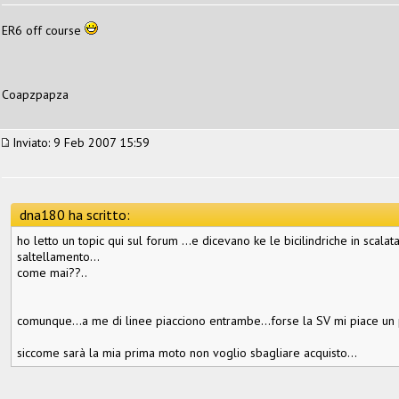
ER6 off course
Coapzpapza
Inviato: 9 Feb 2007 15:59
dna180 ha scritto:
ho letto un topic qui sul forum ...e dicevano ke le bicilindriche in scala
saltellamento...
come mai??..
comunque...a me di linee piacciono entrambe...forse la SV mi piace un p
siccome sarà la mia prima moto non voglio sbagliare acquisto...